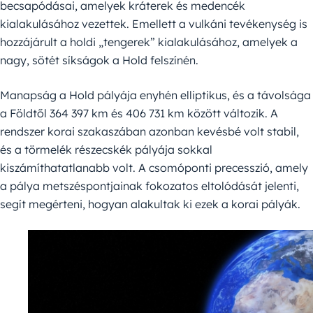
becsapódásai, amelyek kráterek és medencék
kialakulásához vezettek. Emellett a vulkáni tevékenység is
hozzájárult a holdi „tengerek” kialakulásához, amelyek a
nagy, sötét síkságok a Hold felszínén.
Manapság a Hold pályája enyhén elliptikus, és a távolsága
a Földtől 364 397 km és 406 731 km között változik. A
rendszer korai szakaszában azonban kevésbé volt stabil,
és a törmelék részecskék pályája sokkal
kiszámíthatatlanabb volt. A csomóponti precesszió, amely
a pálya metszéspontjainak fokozatos eltolódását jelenti,
segít megérteni, hogyan alakultak ki ezek a korai pályák.