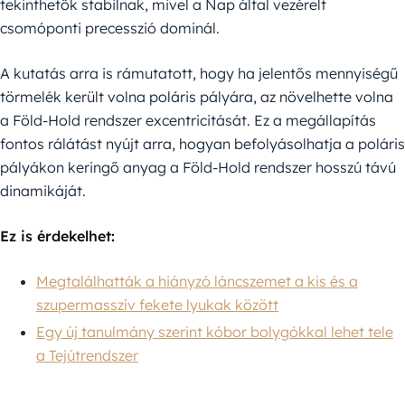
tekinthetők stabilnak, mivel a Nap által vezérelt
csomóponti precesszió dominál.
A kutatás arra is rámutatott, hogy ha jelentős mennyiségű
törmelék került volna poláris pályára, az növelhette volna
a Föld-Hold rendszer excentricitását. Ez a megállapítás
fontos rálátást nyújt arra, hogyan befolyásolhatja a poláris
pályákon keringő anyag a Föld-Hold rendszer hosszú távú
dinamikáját.
Ez is érdekelhet:
Megtalálhatták a hiányzó láncszemet a kis és a
szupermasszív fekete lyukak között
Egy új tanulmány szerint kóbor bolygókkal lehet tele
a Tejútrendszer