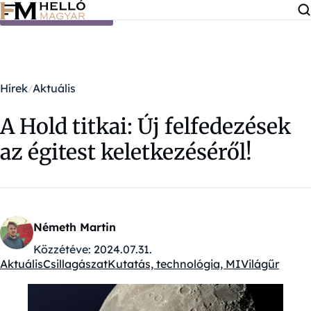
Ugrás a tartalomra
Hírek
Aktuális
A Hold titkai: Új felfedezések
az égitest keletkezéséről!
Németh Martin
Közzétéve:
2024.07.31.
Aktuális
Csillagászat
Kutatás, technológia, MI
Világűr
Kategóriák: