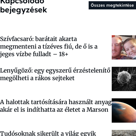
Kapcsolódó
Összes megtekintése
bejegyzések
Szívfacsaró: barátait akarta
megmenteni a tízéves fiú, de ő is a
jeges vízbe fulladt – 18+
Lenyűgöző: egy egyszerű érzéstelenítő
megölheti a rákos sejteket
A halottak tartósítására használt anyag
akár el is indíthatta az életet a Marson
Tudósoknak sikerült a világ egyik