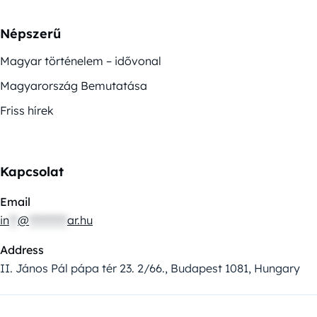
Népszerű
Magyar történelem – idővonal
Magyarország Bemutatása
Friss hírek
Kapcsolat
Email
in
**
@
*********
ar.hu
Address
II. János Pál pápa tér 23. 2/66., Budapest 1081, Hungary