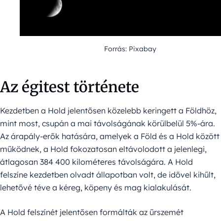
Forrás: Pixabay
Az égitest története
Kezdetben a Hold jelentősen közelebb keringett a Földhöz,
mint most, csupán a mai távolságának körülbelül 5%-ára.
Az árapály-erők hatására, amelyek a Föld és a Hold között
működnek, a Hold fokozatosan eltávolodott a jelenlegi,
átlagosan 384 400 kilométeres távolságára. A Hold
felszíne kezdetben olvadt állapotban volt, de idővel kihűlt,
lehetővé téve a kéreg, köpeny és mag kialakulását.
A Hold felszínét jelentősen formálták az űrszemét