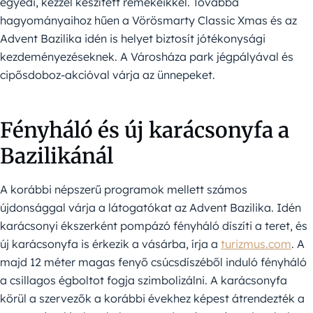
egyedi, kézzel készített remekeikkel. Továbbá
hagyományaihoz hűen a Vörösmarty Classic Xmas és az
Advent Bazilika idén is helyet biztosít jótékonysági
kezdeményezéseknek. A Városháza park jégpályával és
cipősdoboz-akcióval várja az ünnepeket.
Fényháló és új karácsonyfa a
Bazilikánál
A korábbi népszerű programok mellett számos
újdonsággal várja a látogatókat az Advent Bazilika. Idén
karácsonyi ékszerként pompázó fényháló díszíti a teret, és
új karácsonyfa is érkezik a vásárba, írja a
turizmus.com
. A
majd 12 méter magas fenyő csúcsdíszéből induló fényháló
a csillagos égboltot fogja szimbolizálni. A karácsonyfa
körül a szervezők a korábbi évekhez képest átrendezték a