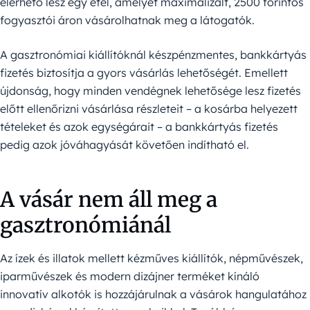
elérhető lesz egy étel, amelyet maximalizált, 2500 forintos
fogyasztói áron vásárolhatnak meg a látogatók.
A gasztronómiai kiállítóknál készpénzmentes, bankkártyás
fizetés biztosítja a gyors vásárlás lehetőségét. Emellett
újdonság, hogy minden vendégnek lehetősége lesz fizetés
előtt ellenőrizni vásárlása részleteit – a kosárba helyezett
tételeket és azok egységárait – a bankkártyás fizetés
pedig azok jóváhagyását követően indítható el.
A vásár nem áll meg a
gasztronómiánál
Az ízek és illatok mellett kézműves kiállítók, népművészek,
iparművészek és modern dizájner terméket kínáló
innovatív alkotók is hozzájárulnak a vásárok hangulatához