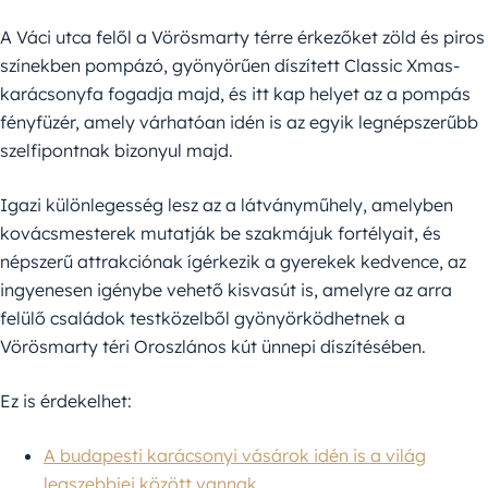
A Váci utca felől a Vörösmarty térre érkezőket zöld és piros
színekben pompázó, gyönyörűen díszített Classic Xmas-
karácsonyfa fogadja majd, és itt kap helyet az a pompás
fényfüzér, amely várhatóan idén is az egyik legnépszerűbb
szelfipontnak bizonyul majd.
Igazi különlegesség lesz az a látványműhely, amelyben
kovácsmesterek mutatják be szakmájuk fortélyait, és
népszerű attrakciónak ígérkezik a gyerekek kedvence, az
ingyenesen igénybe vehető kisvasút is, amelyre az arra
felülő családok testközelből gyönyörködhetnek a
Vörösmarty téri Oroszlános kút ünnepi díszítésében.
Ez is érdekelhet:
A budapesti karácsonyi vásárok idén is a világ
legszebbjei között vannak