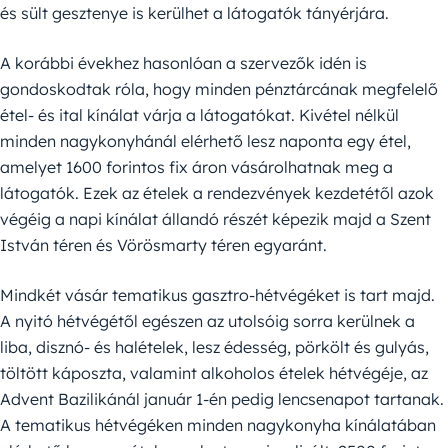
és sült gesztenye is kerülhet a látogatók tányérjára.
A korábbi évekhez hasonlóan a szervezők idén is
gondoskodtak róla, hogy minden pénztárcának megfelelő
étel- és ital kínálat várja a látogatókat. Kivétel nélkül
minden nagykonyhánál elérhető lesz naponta egy étel,
amelyet 1600 forintos fix áron vásárolhatnak meg a
látogatók. Ezek az ételek a rendezvények kezdetétől azok
végéig a napi kínálat állandó részét képezik majd a Szent
István téren és Vörösmarty téren egyaránt.
Mindkét vásár tematikus gasztro-hétvégéket is tart majd.
A nyitó hétvégétől egészen az utolsóig sorra kerülnek a
liba, disznó- és halételek, lesz édesség, pörkölt és gulyás,
töltött káposzta, valamint alkoholos ételek hétvégéje, az
Advent Bazilikánál január 1-én pedig lencsenapot tartanak.
A tematikus hétvégéken minden nagykonyha kínálatában