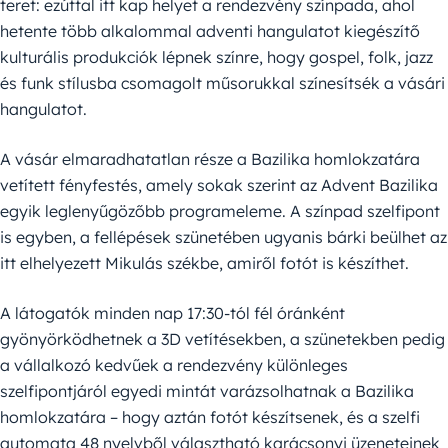
teret: ezúttal itt kap helyet a rendezvény színpada, ahol
hetente több alkalommal adventi hangulatot kiegészítő
kulturális produkciók lépnek színre, hogy gospel, folk, jazz
és funk stílusba csomagolt műsorukkal színesítsék a vásári
hangulatot.
A vásár elmaradhatatlan része a Bazilika homlokzatára
vetített fényfestés, amely sokak szerint az Advent Bazilika
egyik leglenyűgözőbb programeleme. A színpad szelfipont
is egyben, a fellépések szünetében ugyanis bárki beülhet az
itt elhelyezett Mikulás székbe, amiről fotót is készíthet.
A látogatók minden nap 17:30-tól fél óránként
gyönyörködhetnek a 3D vetítésekben, a szünetekben pedig
a vállalkozó kedvűek a rendezvény különleges
szelfipontjáról egyedi mintát varázsolhatnak a Bazilika
homlokzatára – hogy aztán fotót készítsenek, és a szelfi
automata 48 nyelvből választható karácsonyi üzeneteinek