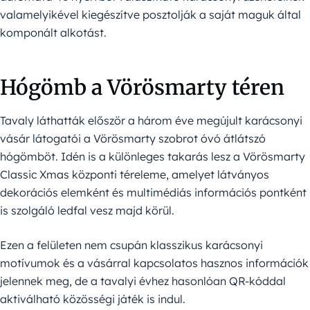
valamelyikével kiegészítve posztolják a saját maguk által
komponált alkotást.
Hógömb a Vörösmarty téren
Tavaly láthatták először a három éve megújult karácsonyi
vásár látogatói a Vörösmarty szobrot óvó átlátszó
hógömböt. Idén is a különleges takarás lesz a Vörösmarty
Classic Xmas központi téreleme, amelyet látványos
dekorációs elemként és multimédiás információs pontként
is szolgáló ledfal vesz majd körül.
Ezen a felületen nem csupán klasszikus karácsonyi
motívumok és a vásárral kapcsolatos hasznos információk
jelennek meg, de a tavalyi évhez hasonlóan QR-kóddal
aktiválható közösségi játék is indul.