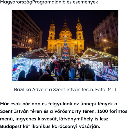
Magyarország
Programajánló és események
Kategóriák:
Bazilika Advent a Szent István téren. Fotó: MTI
Már csak pár nap és felgyúlnak az ünnepi fények a
Szent István téren és a Vörösmarty téren. 1600 forintos
menü, ingyenes kisvasút, látványműhely is lesz
Budapest két ikonikus karácsonyi vásárján.