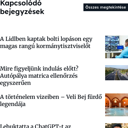
Kapcsolódó
Összes megtekintése
bejegyzések
A Lidlben kaptak bolti lopáson egy
magas rangú kormánytisztviselőt
Mire figyeljünk indulás előtt?
Autópálya matrica ellenőrzés
egyszerűen
A történelem vizeiben – Veli Bej fürdő
legendája
Lebuktatta a ChatGPT-t az