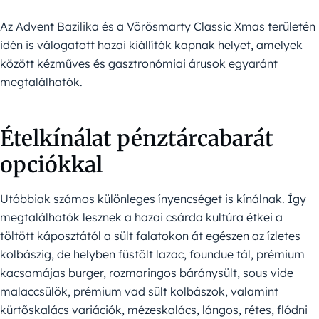
Az Advent Bazilika és a Vörösmarty Classic Xmas területén
idén is válogatott hazai kiállítók kapnak helyet, amelyek
között kézműves és gasztronómiai árusok egyaránt
megtalálhatók.
Ételkínálat pénztárcabarát
opciókkal
Utóbbiak számos különleges ínyencséget is kínálnak. Így
megtalálhatók lesznek a hazai csárda kultúra étkei a
töltött káposztától a sült falatokon át egészen az ízletes
kolbászig, de helyben füstölt lazac, foundue tál, prémium
kacsamájas burger, rozmaringos báránysült, sous vide
malaccsülök, prémium vad sült kolbászok, valamint
kürtőskalács variációk, mézeskalács, lángos, rétes, flódni