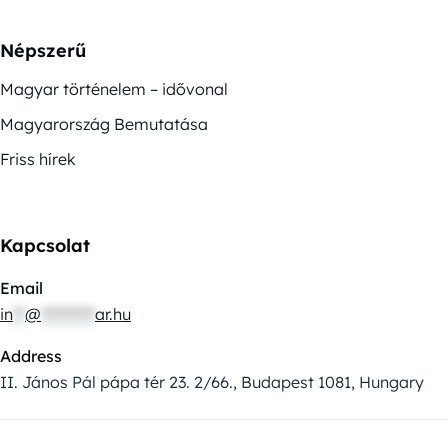
Népszerű
Magyar történelem – idővonal
Magyarország Bemutatása
Friss hírek
Kapcsolat
Email
in
**
@
*********
ar.hu
Address
II. János Pál pápa tér 23. 2/66., Budapest 1081, Hungary