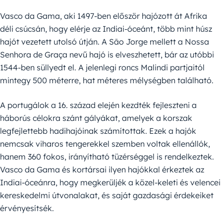
Vasco da Gama, aki 1497-ben először hajózott át Afrika
déli csúcsán, hogy elérje az Indiai-óceánt, több mint húsz
hajót vezetett utolsó útján. A Sāo Jorge mellett a Nossa
Senhora de Graça nevű hajó is elveszhetett, bár az utóbbi
1544-ben süllyedt el. A jelenlegi roncs Malindi partjaitól
mintegy 500 méterre, hat méteres mélységben található.
A portugálok a 16. század elején kezdték fejleszteni a
háborús célokra szánt gályákat, amelyek a korszak
legfejlettebb hadihajóinak számítottak. Ezek a hajók
nemcsak viharos tengerekkel szemben voltak ellenállók,
hanem 360 fokos, irányítható tüzérséggel is rendelkeztek.
Vasco da Gama és kortársai ilyen hajókkal érkeztek az
Indiai-óceánra, hogy megkerüljék a közel-keleti és velencei
kereskedelmi útvonalakat, és saját gazdasági érdekeiket
érvényesítsék.