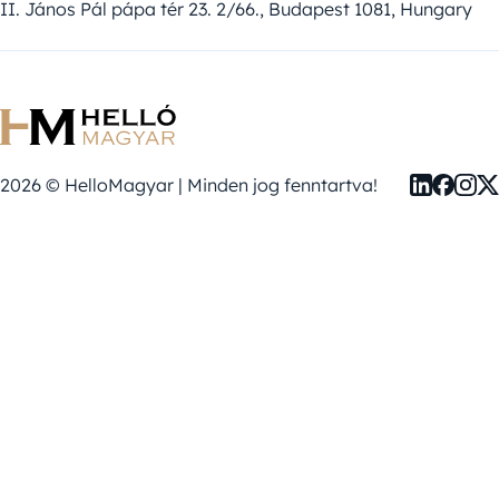
II. János Pál pápa tér 23. 2/66., Budapest 1081, Hungary
2026 © HelloMagyar | Minden jog fenntartva!