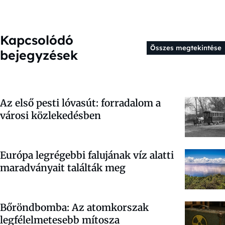
Kapcsolódó
Összes megtekintése
bejegyzések
Az első pesti lóvasút: forradalom a
városi közlekedésben
Európa legrégebbi falujának víz alatti
maradványait találták meg
Bőröndbomba: Az atomkorszak
legfélelmetesebb mítosza