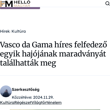
Ugrás a tartalomra
Hírek
Kultúra
Vasco da Gama híres felfedező
egyik hajójának maradványát
találhatták meg
Szerkesztőség
Közzétéve:
2024.11.29.
Kultúra
Régészet
Világtörténelem
Kategóriák: