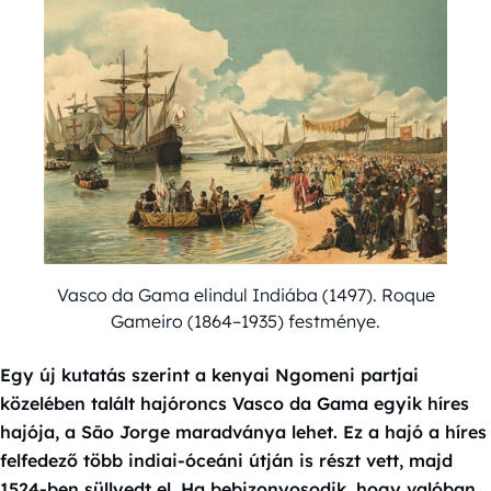
Vasco da Gama elindul Indiába (1497). Roque
Gameiro (1864–1935) festménye.
Egy új kutatás szerint a kenyai Ngomeni partjai
közelében talált hajóroncs Vasco da Gama egyik híres
hajója, a Sāo Jorge maradványa lehet. Ez a hajó a híres
felfedező több indiai-óceáni útján is részt vett, majd
1524-ben süllyedt el. Ha bebizonyosodik, hogy valóban