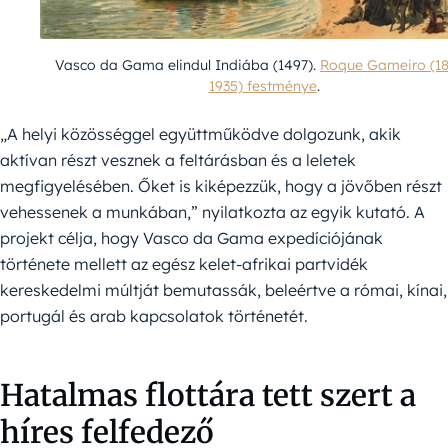
Vasco da Gama elindul Indiába (1497).
Roque Gameiro (1
1935) festménye
.
„A helyi közösséggel együttműködve dolgozunk, akik
aktívan részt vesznek a feltárásban és a leletek
megfigyelésében. Őket is kiképezzük, hogy a jövőben részt
vehessenek a munkában,” nyilatkozta az egyik kutató. A
projekt célja, hogy Vasco da Gama expedíciójának
története mellett az egész kelet-afrikai partvidék
kereskedelmi múltját bemutassák, beleértve a római, kínai,
portugál és arab kapcsolatok történetét.
Hatalmas flottára tett szert a
híres felfedező