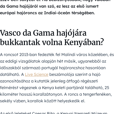
da Gama hajójáról van szó, ez lesz az első ismert
európai hajóroncs az Indiai-óceán térségében.
Vasco da Gama hajójára
bukkantak volna Kenyában?
A roncsot 2013-ban fedezték fel Malindi város közelében, és
az eddigi vizsgálatok alapján hét másik, ugyanebből az
időszakból származó portugál hajóroncshoz hasonlóan
datálható. A
Live Science
beszámolója szerint a hajó
azonosításához a kutatók jelenleg átfogó régészeti
felmérést végeznek a Kenya keleti partjánál található, 25
kilométer hosszú korallzátonyon. A roncs a tengerfenéken,
sekély vízben, korallok között helyezkedik el.
Az első leleteket Caesar Bita, a Kenyai Nemzeti Múzeum