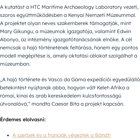
A kutatást a HTC Maritime Archaeology Laboratory vezeti,
szoros együttműködésben a Kenyai Nemzeti Múzeummal.
A projektet olyan neves szakemberek támogatják, mint
Mary Gikungu, a múzeumok igazgatója, valamint Edwin
Abonyo, az intézmény igazgatótanácsának elnöke. A cél
nemcsak a hajó történetének feltárása, hanem egy pontos
modell megépítése is, amely oktatási célokat szolgálhat a
múzeumban.
„A hajó története és Vasco da Gama expedíciói egyedülálló
betekintést nyújtanak abba, hogyan vált Kelet-Afrika a
római, kínai és arab kereskedelem kulcsfontosságú
útvonalává,” mondta Caesar Bita a projekt kapcsán.
Érdemes elolvasni:
A szerbek és a franciák végeztek a Bánáti