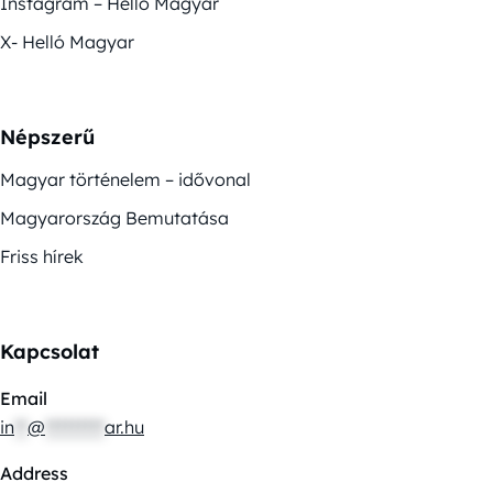
Instagram – Helló Magyar
X- Helló Magyar
Népszerű
Magyar történelem – idővonal
Magyarország Bemutatása
Friss hírek
Kapcsolat
Email
in
**
@
*********
ar.hu
Address