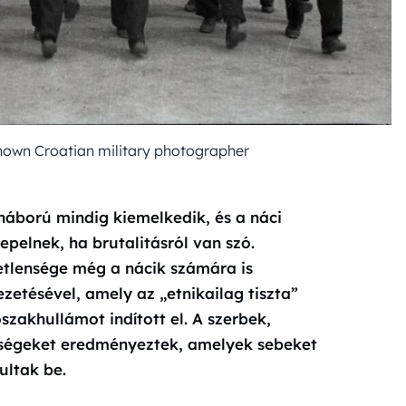
wn Croatian military photographer
gháború mindig kiemelkedik, és a náci
pelnek, ha brutalitásról van szó.
etlensége még a nácik számára is
ezetésével, amely az „etnikailag tiszta”
zakhullámot indított el. A szerbek,
yűségeket eredményeztek, amelyek sebeket
ltak be.