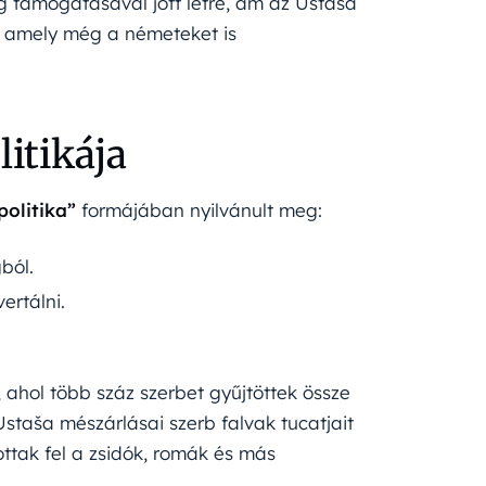
 támogatásával jött létre, ám az Ustaša
, amely még a németeket is
litikája
olitika”
formájában nyilvánult meg:
ból.
ertálni.
, ahol több száz szerbet gyűjtöttek össze
staša mészárlásai szerb falvak tucatjait
tottak fel a zsidók, romák és más