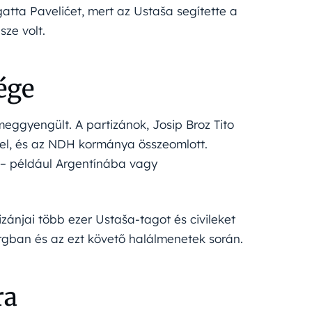
atta Pavelićet, mert az Ustaša segítette a
sze volt.
ége
eggyengült. A partizánok, Josip Broz Tito
fel, és az NDH kormánya összeomlott.
 – például Argentínába vagy
zánjai több ezer Ustaša-tagot és civileket
urgban és az ezt követő halálmenetek során.
ra