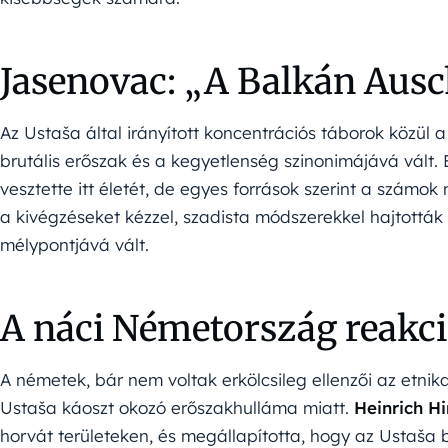
Jasenovac: „A Balkán Aus
Az Ustaša által irányított koncentrációs táborok közül 
brutális erőszak és a kegyetlenség szinonimájává vált.
vesztette itt életét, de egyes források szerint a sz
a kivégzéseket kézzel, szadista módszerekkel hajtották 
mélypontjává vált.
A náci Németország reakci
A németek, bár nem voltak erkölcsileg ellenzői az etni
Ustaša káoszt okozó erőszakhulláma miatt.
Heinrich H
horvát területeken, és megállapította, hogy az Ustaša 