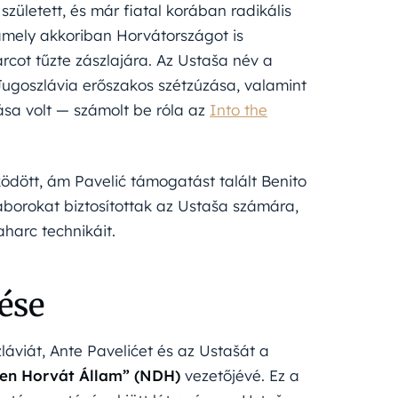
született, és már fiatal korában radikális
 amely akkoriban Horvátországot is
rcot tűzte zászlajára. Az Ustaša név a
Jugoszlávia erőszakos szétzúzása, valamint
zása volt — számolt be róla az
Into the
ödött, ám Pavelić támogatást talált Benito
áborokat biztosítottak az Ustaša számára,
aharc technikáit.
ése
áviát, Ante Pavelićet és az Ustašát a
en Horvát Állam” (NDH)
vezetőjévé. Ez a