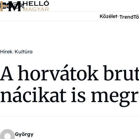
Ugrás a tartalomra
Közélet
Trend
Tö
Hírek
Kultúra
A horvátok bru
nácikat is megr
György