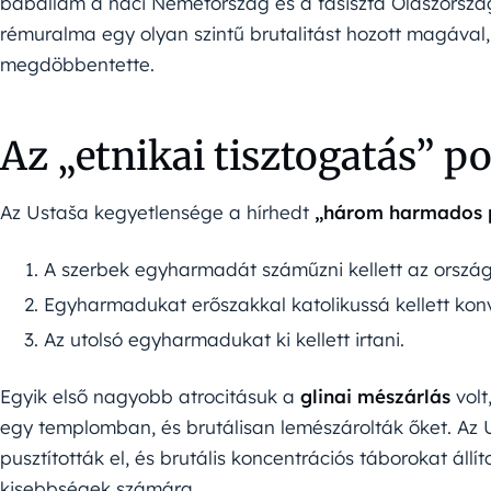
bábállam a náci Németország és a fasiszta Olaszország
rémuralma egy olyan szintű brutalitást hozott magával
megdöbbentette.
Az „etnikai tisztogatás” po
Az Ustaša kegyetlensége a hírhedt
„három harmados p
A szerbek egyharmadát száműzni kellett az ország
Egyharmadukat erőszakkal katolikussá kellett konv
Az utolsó egyharmadukat ki kellett irtani.
Egyik első nagyobb atrocitásuk a
glinai mészárlás
volt
egy templomban, és brutálisan lemészárolták őket. Az U
pusztították el, és brutális koncentrációs táborokat állí
kisebbségek számára.