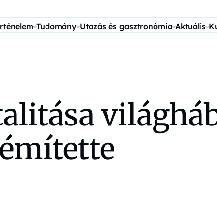
rténelem
Tudomány
Utazás és gasztronómia
Aktuális
K
talitása világh
émítette