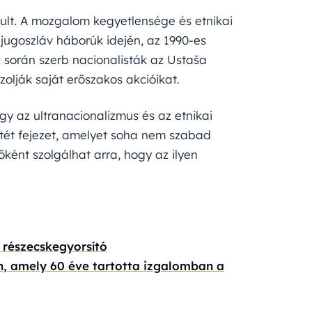
ult. A mozgalom kegyetlensége és etnikai
jugoszláv háborúk idején, az 1990-es
 során szerb nacionalisták az Ustaša
olják saját erőszakos akcióikat.
gy az ultranacionalizmus és az etnikai
sötét fejezet, amelyet soha nem szabad
ként szolgálhat arra, hogy az ilyen
 részecskegyorsító
n, amely 60 éve tartotta izgalomban a