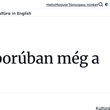
HelloMagyar
Támogass minket
ultúra
in English
áborúban még a
Kultúra