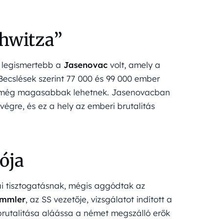
chwitza”
a legismertebb a
Jasenovac
volt, amely a
 Becslések szerint 77 000 és 99 000 ember
ámok még magasabbak lehetnek. Jasenovacban
végre, és ez a hely az emberi brutalitás
ója
kai tisztogatásnak, mégis aggódtak az
immler
, az SS vezetője, vizsgálatot indított a
brutalitása aláássa a német megszálló erők