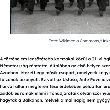
Fotó: Wikimedia Commons/Unkno
A történelem legsötétebb korszakai közül a II. vilá
Németország rémtettei általában az első helyen szere
Azonban létezett egy másik csoport, amelynek kegy
túlzónak bizonyult. Ez volt az Ustaša, Ante Pavelić v
horvát állam megteremtése érdekében példátlan erős
zsidók és romák elleni irtóhadjárataik olyan szörn
hagytak a Balkánon, melyek a mai napig nem gyógyu