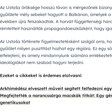
Az Ustaša öröksége hosszú távon is mérgezőnek bizony
gyűlölete mély sebeket hagyott a Balkánon, amelyek a 
években újra felszakadtak. A horvát függetlenségi harc
rémtetteit használták propagandaeszközként, hogy igaz
Az Ustaša története figyelmeztetésként szolgál arra, ho
gyűlölet milyen pusztítást hozhat egy régióra. Ez egy 
elfelejteni, és amely mindannyiunk számára emlékeztető
ideológiákat nem szabad hagyni terjedni.
Ezeket a cikkeket is érdemes elolvasni:
Arkhimédész elveszett műveit segített felfedezni egy
Megfejtették a narancssárga macskák titkát: Egy gé
genetikusokat