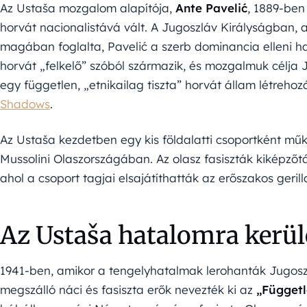
Az Ustaša mozgalom alapítója,
Ante Pavelić
, 1889-ben 
horvát nacionalistává vált. A Jugoszláv Királyságban,
magában foglalta, Pavelić a szerb dominancia elleni ha
horvát „felkelő” szóból származik, és mozgalmuk célja 
egy független, „etnikailag tiszta” horvát állam létreho
Shadows
.
Az Ustaša kezdetben egy kis földalatti csoportként műk
Mussolini Olaszországában. Az olasz fasiszták kiképzőt
ahol a csoport tagjai elsajátíthatták az erőszakos gerill
Az Ustaša hatalomra kerül
1941-ben, amikor a tengelyhatalmak lerohanták Jugoszl
megszálló náci és fasiszta erők nevezték ki az
„Függetl