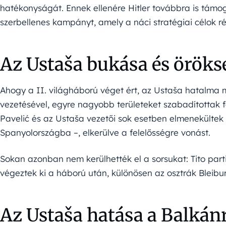
hatékonyságát. Ennek ellenére Hitler továbbra is támog
szerbellenes kampányt, amely a náci stratégiai célok ré
Az Ustaša bukása és öröks
Ahogy a II. világháború véget ért, az Ustaša hatalma m
vezetésével, egyre nagyobb területeket szabadítottak 
Pavelić és az Ustaša vezetői sok esetben elmenekültek
Spanyolországba –, elkerülve a felelősségre vonást.
Sokan azonban nem kerülhették el a sorsukat: Tito parti
végeztek ki a háború után, különösen az osztrák Bleib
Az Ustaša hatása a Balkán