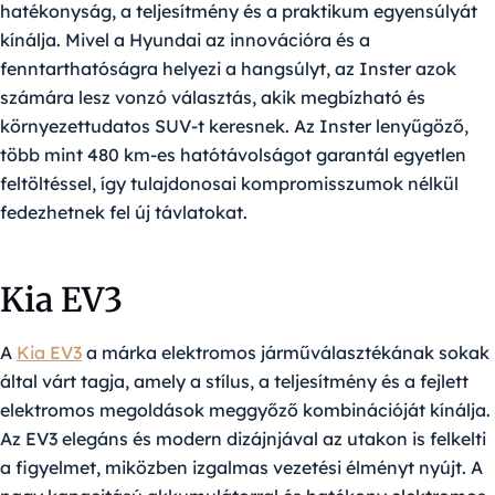
hatékonyság, a teljesítmény és a praktikum egyensúlyát
kínálja. Mivel a Hyundai az innovációra és a
fenntarthatóságra helyezi a hangsúlyt, az Inster azok
számára lesz vonzó választás, akik megbízható és
környezettudatos SUV-t keresnek. Az Inster lenyűgöző,
több mint 480 km-es hatótávolságot garantál egyetlen
feltöltéssel, így tulajdonosai kompromisszumok nélkül
fedezhetnek fel új távlatokat.
Kia EV3
A
Kia EV3
a márka elektromos járműválasztékának sokak
által várt tagja, amely a stílus, a teljesítmény és a fejlett
elektromos megoldások meggyőző kombinációját kínálja.
Az EV3 elegáns és modern dizájnjával az utakon is felkelti
a figyelmet, miközben izgalmas vezetési élményt nyújt. A