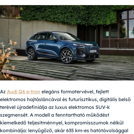
Az
Audi Q6 e-tron
elegáns formatervével, fejlett
elektromos hajtásláncával és futurisztikus, digitális belső
terével újradefiniálja az luxus elektromos SUV-k
szegmensét. A modell a fenntartható működést
kiemelkedő teljesítménnyel, kompromisszumok nélkül
kombinálja: lenyűgöző, akár 635 km-es hatótávolsággal