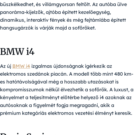
büszkélkedhet, és villámgyorsan feltölt. Az autóba ülve
panoráma-kijelzők, ajtóba épített kezelőegység,
dinamikus, interaktív fények és még fejtámlába épített
hangsugárzók is várják majd a sofőröket.
BMW i4
Az új
BMW i4
izgalmas újdonságnak ígérkezik az
elektromos szedánok piacán. A modell több mint 480 km-
es hatótávolságával még a hosszabb utazásokat is
kompromisszumok nélkül élvezhetik a sofőrök. A luxust, a
kényelmet a teljesítményt előtérbe helyező i4 azoknak az
autósoknak a figyelmét fogja megragadni, akik a
prémium kategóriás elektromos vezetési élményt keresik.