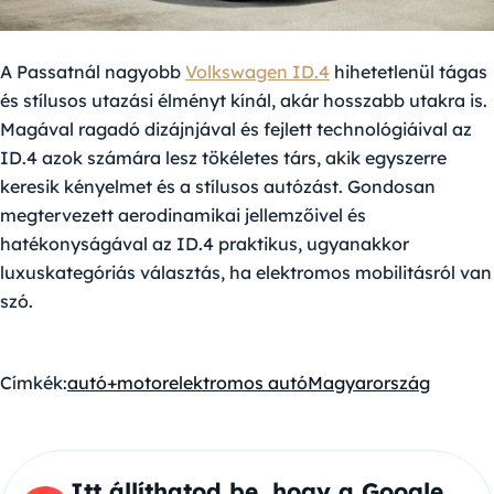
A Passatnál nagyobb
Volkswagen ID.4
hihetetlenül tágas
és stílusos utazási élményt kínál, akár hosszabb utakra is.
Magával ragadó dizájnjával és fejlett technológiáival az
ID.4 azok számára lesz tökéletes társ, akik egyszerre
keresik kényelmet és a stílusos autózást. Gondosan
megtervezett aerodinamikai jellemzőivel és
hatékonyságával az ID.4 praktikus, ugyanakkor
luxuskategóriás választás, ha elektromos mobilitásról van
szó.
Címkék:
autó+motor
elektromos autó
Magyarország
Itt állíthatod be, hogy a Google