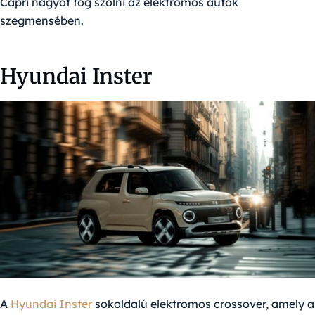
Capri nagyot fog szólni az elektromos autók
szegmensében.
Hyundai Inster
A
Hyundai Inster
sokoldalú elektromos crossover, amely a