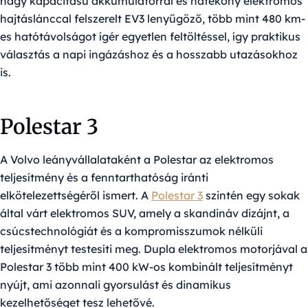
nagy kapacitású akkumulátorral és hatékony elektromos
hajtáslánccal felszerelt EV3 lenyűgöző, több mint 480 km-
es hatótávolságot ígér egyetlen feltöltéssel, így praktikus
választás a napi ingázáshoz és a hosszabb utazásokhoz
is.
Polestar 3
A Volvo leányvállalataként a Polestar az elektromos
teljesítmény és a fenntarthatóság iránti
elkötelezettségéről ismert. A
Polestar 3
szintén egy sokak
által várt elektromos SUV, amely a skandináv dizájnt, a
csúcstechnológiát és a kompromisszumok nélküli
teljesítményt testesíti meg. Dupla elektromos motorjával a
Polestar 3 több mint 400 kW-os kombinált teljesítményt
nyújt, ami azonnali gyorsulást és dinamikus
kezelhetőséget tesz lehetővé.