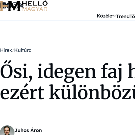
Ugrás a tartalomra
Közélet
Trend
Tö
Hírek
Kultúra
Ősi, idegen faj
ezért különbözü
Juhos Áron