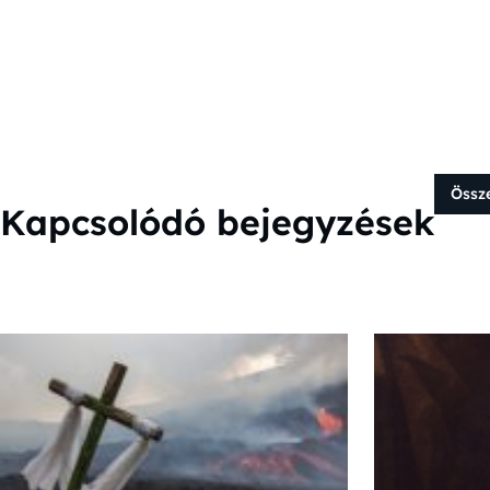
Össz
Kapcsolódó bejegyzések