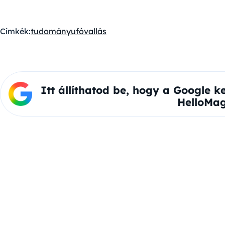
Címkék:
tudomány
ufó
vallás
Itt állíthatod be, hogy a Google k
HelloMag