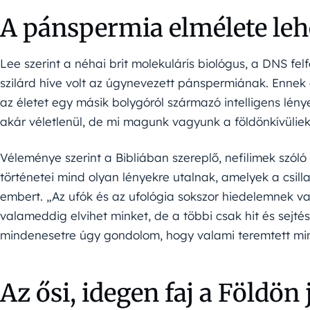
A pánspermia elmélete leh
Lee szerint a néhai brit molekuláris biológus, a DNS fel
szilárd híve volt az úgynevezett pánspermiának. Ennek
az életet egy másik bolygóról származó intelligens lén
akár véletlenül, de mi magunk vagyunk a földönkívüliek
Véleménye szerint a Bibliában szereplő, nefilimek szóló l
történetei mind olyan lényekre utalnak, amelyek a csill
embert. „Az ufók és az ufológia sokszor hiedelemnek va
valameddig elvihet minket, de a többi csak hit és sejtés
mindenesetre úgy gondolom, hogy valami teremtett min
Az ősi, idegen faj a Földön 