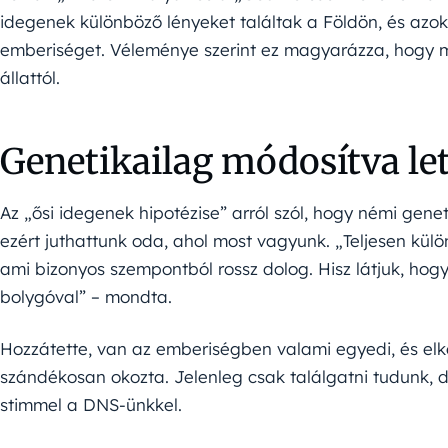
idegenek különböző lényeket találtak a Földön, és azok
emberiséget. Véleménye szerint ez magyarázza, hogy 
állattól.
Genetikailag módosítva le
Az „ősi idegenek hipotézise” arról szól, hogy némi gene
ezért juthattunk oda, ahol most vagyunk. „Teljesen külö
ami bizonyos szempontból rossz dolog. Hisz látjuk, ho
bolygóval” – mondta.
Hozzátette, van az emberiségben valami egyedi, és elk
szándékosan okozta. Jelenleg csak találgatni tudunk, 
stimmel a DNS-ünkkel.