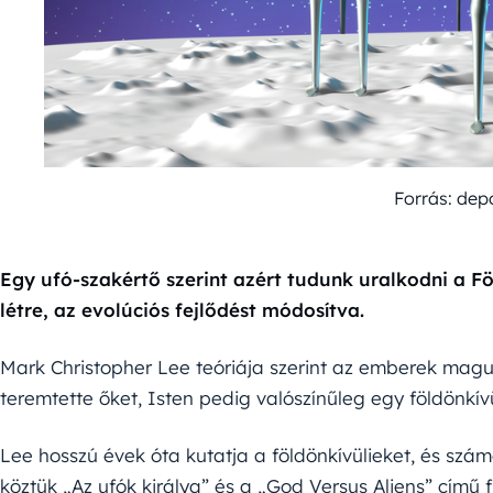
Forrás: dep
Egy ufó-szakértő szerint azért tudunk uralkodni a F
létre, az evolúciós fejlődést módosítva.
Mark Christopher Lee teóriája szerint az emberek maguk
teremtette őket, Isten pedig valószínűleg egy földönkívül
Lee hosszú évek óta kutatja a földönkívülieket, és sz
köztük „Az ufók királya” és a „God Versus Aliens” című f