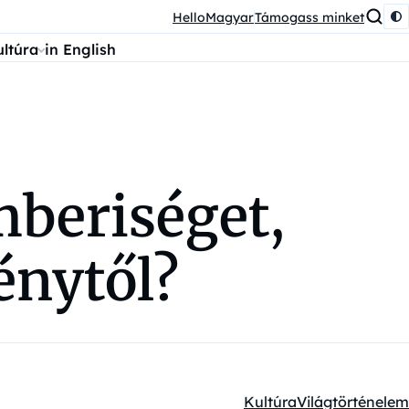
HelloMagyar
Támogass minket
ultúra
in English
emberiséget,
énytől?
Kultúra
Világtörténelem