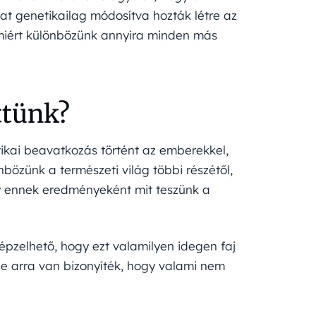
at genetikailag módosítva hozták létre az
miért különbözünk annyira minden más
ttünk?
tikai beavatkozás történt az emberekkel,
nbözünk a természeti világ többi részétől,
gy ennek eredményeként mit teszünk a
épzelhető, hogy ezt valamilyen idegen faj
de arra van bizonyíték, hogy valami nem