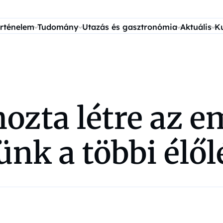
rténelem
Tudomány
Utazás és gasztronómia
Aktuális
K
 hozta létre az 
nk a többi élől