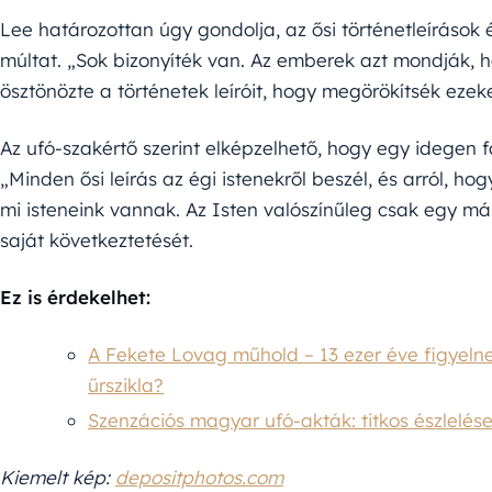
Lee határozottan úgy gondolja, az ősi történetleírások
múltat. „Sok bizonyíték van. Az emberek azt mondják, h
ösztönözte a történetek leíróit, hogy megörökítsék ezek
Az ufó-szakértő szerint elképzelhető, hogy egy idegen fa
„Minden ősi leírás az égi istenekről beszél, és arról, ho
mi isteneink vannak. Az Isten valószínűleg csak egy más
saját következtetését.
Ez is érdekelhet:
A Fekete Lovag műhold – 13 ezer éve figyelne
űrszikla?
Szenzációs magyar ufó-akták: titkos észlelés
Kiemelt kép:
depositphotos.com