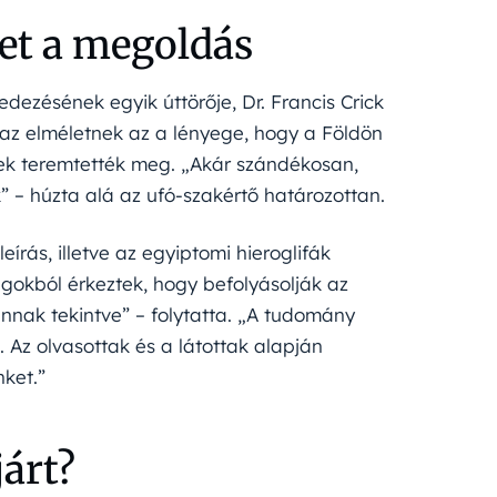
et a megoldás
fedezésének egyik úttörője, Dr. Francis Crick
 az elméletnek az a lényege, hogy a Földön
yek teremtették meg. „Akár szándékosan,
” – húzta alá az ufó-szakértő határozottan.
eírás, illetve az egyiptomi hieroglifák
agokból érkeztek, hogy befolyásolják az
nnak tekintve” – folytatta. „A tudomány
. Az olvasottak és a látottak alapján
ket.”
járt?