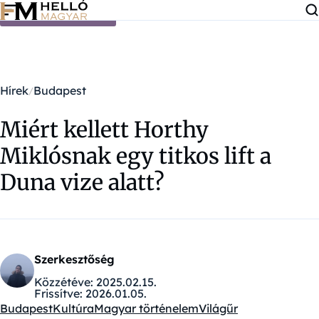
Ugrás a tartalomra
Hírek
Budapest
Miért kellett Horthy
Miklósnak egy titkos lift a
Duna vize alatt?
Szerkesztőség
Közzétéve:
2025.02.15.
Frissítve:
2026.01.05.
Budapest
Kultúra
Magyar történelem
Világűr
Kategóriák: