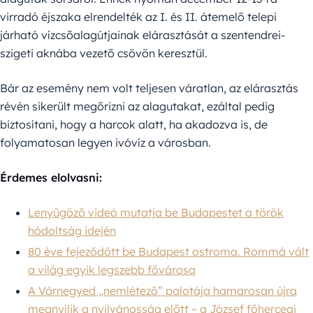
virradó éjszaka elrendelték az I. és II. átemelő telepi
járható vízcsőalagútjainak elárasztását a szentendrei-
szigeti aknába vezető csövön keresztül.
Bár az esemény nem volt teljesen váratlan, az elárasztás
révén sikerült megőrizni az alagutakat, ezáltal pedig
biztosítani, hogy a harcok alatt, ha akadozva is, de
folyamatosan legyen ivóvíz a városban.
Érdemes elolvasni:
Lenyűgöző videó mutatja be Budapestet a török
hódoltság idején
80 éve fejeződött be Budapest ostroma. Rommá vált
a világ egyik legszebb fővárosa
A Várnegyed „nemlétező” palotája hamarosan újra
megnyílik a nyilvánosság előtt – a József főhercegi