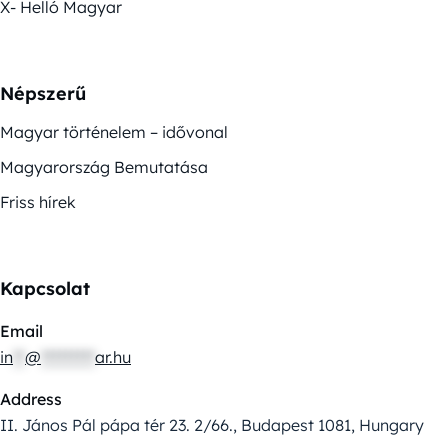
X- Helló Magyar
Népszerű
Magyar történelem – idővonal
Magyarország Bemutatása
Friss hírek
Kapcsolat
Email
in
**
@
*********
ar.hu
Address
II. János Pál pápa tér 23. 2/66., Budapest 1081, Hungary