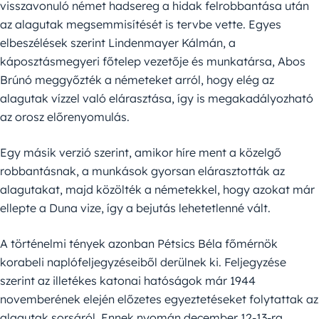
visszavonuló német hadsereg a hidak felrobbantása után
az alagutak megsemmisítését is tervbe vette. Egyes
elbeszélések szerint Lindenmayer Kálmán, a
káposztásmegyeri főtelep vezetője és munkatársa, Abos
Brúnó meggyőzték a németeket arról, hogy elég az
alagutak vízzel való elárasztása, így is megakadályozható
az orosz előrenyomulás.
Egy másik verzió szerint, amikor híre ment a közelgő
robbantásnak, a munkások gyorsan elárasztották az
alagutakat, majd közölték a németekkel, hogy azokat már
ellepte a Duna vize, így a bejutás lehetetlenné vált.
A történelmi tények azonban Pétsics Béla főmérnök
korabeli naplófeljegyzéseiből derülnek ki. Feljegyzése
szerint az illetékes katonai hatóságok már 1944
novemberének elején előzetes egyeztetéseket folytattak az
alagutak sorsáról. Ennek nyomán december 12-13-ra