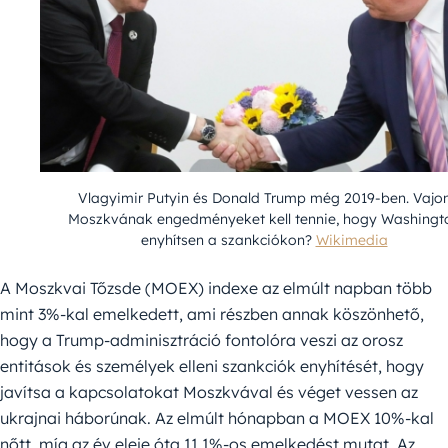
Vlagyimir Putyin és Donald Trump még 2019-ben. Vajo
Moszkvának engedményeket kell tennie, hogy Washingt
enyhítsen a szankciókon?
Wikimedia
A Moszkvai Tőzsde (MOEX) indexe az elmúlt napban több
mint 3%-kal emelkedett, ami részben annak köszönhető,
hogy a Trump-adminisztráció fontolóra veszi az orosz
entitások és személyek elleni szankciók enyhítését, hogy
javítsa a kapcsolatokat Moszkvával és véget vessen az
ukrajnai háborúnak. Az elmúlt hónapban a MOEX 10%-kal
nőtt, míg az év eleje óta 11.1%-os emelkedést mutat. Az