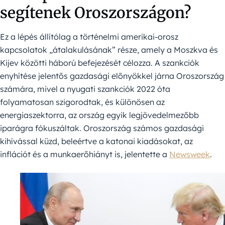
segítenek Oroszországon?
Ez a lépés állítólag a történelmi amerikai-orosz
kapcsolatok „átalakulásának” része, amely a Moszkva és
Kijev közötti háború befejezését célozza. A szankciók
enyhítése jelentős gazdasági előnyökkel járna Oroszország
számára, mivel a nyugati szankciók 2022 óta
folyamatosan szigorodtak, és különösen az
energiaszektorra, az ország egyik legjövedelmezőbb
iparágra fókuszáltak. Oroszország számos gazdasági
kihívással küzd, beleértve a katonai kiadásokat, az
inflációt és a munkaerőhiányt is, jelentette a
Newsweek
.