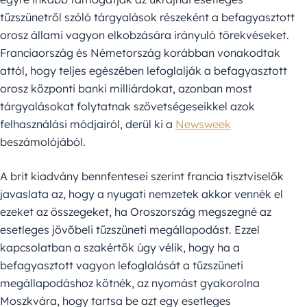
tűzszünetről szóló tárgyalások részeként a befagyasztott
orosz állami vagyon elkobzására irányuló törekvéseket.
Franciaország és Németország korábban vonakodtak
attól, hogy teljes egészében lefoglalják a befagyasztott
orosz központi banki milliárdokat, azonban most
tárgyalásokat folytatnak szövetségeseikkel azok
felhasználási módjairól, derül ki a
Newsweek
beszámolójából.
A brit kiadvány bennfentesei szerint francia tisztviselők
javaslata az, hogy a nyugati nemzetek akkor vennék el
ezeket az összegeket, ha Oroszország megszegné az
esetleges jövőbeli tűzszüneti megállapodást. Ezzel
kapcsolatban a szakértők úgy vélik, hogy ha a
befagyasztott vagyon lefoglalását a tűzszüneti
megállapodáshoz kötnék, az nyomást gyakorolna
Moszkvára, hogy tartsa be azt egy esetleges