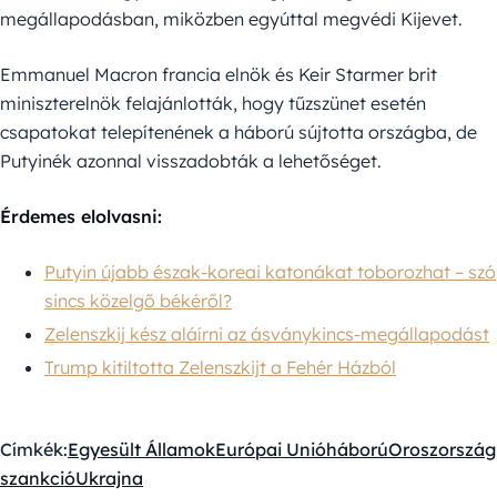
megállapodásban, miközben egyúttal megvédi Kijevet.
Emmanuel Macron francia elnök és Keir Starmer brit
miniszterelnök felajánlották, hogy tűzszünet esetén
csapatokat telepítenének a háború sújtotta országba, de
Putyinék azonnal visszadobták a lehetőséget.
Érdemes elolvasni:
Putyin újabb észak-koreai katonákat toborozhat – szó
sincs közelgő békéről?
Zelenszkij kész aláírni az ásványkincs-megállapodást
Trump kitiltotta Zelenszkijt a Fehér Házból
Címkék:
Egyesült Államok
Európai Unió
háború
Oroszország
szankció
Ukrajna