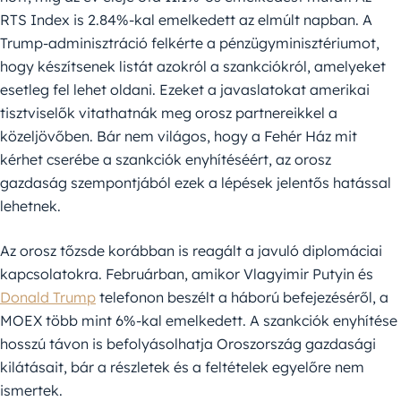
RTS Index is 2.84%-kal emelkedett az elmúlt napban. A
Trump-adminisztráció felkérte a pénzügyminisztériumot,
hogy készítsenek listát azokról a szankciókról, amelyeket
esetleg fel lehet oldani. Ezeket a javaslatokat amerikai
tisztviselők vitathatnák meg orosz partnereikkel a
közeljövőben. Bár nem világos, hogy a Fehér Ház mit
kérhet cserébe a szankciók enyhítéséért, az orosz
gazdaság szempontjából ezek a lépések jelentős hatással
lehetnek.
Az orosz tőzsde korábban is reagált a javuló diplomáciai
kapcsolatokra. Februárban, amikor Vlagyimir Putyin és
Donald Trump
telefonon beszélt a háború befejezéséről, a
MOEX több mint 6%-kal emelkedett. A szankciók enyhítése
hosszú távon is befolyásolhatja Oroszország gazdasági
kilátásait, bár a részletek és a feltételek egyelőre nem
ismertek.