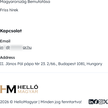
Magyarország Bemutatása
Friss hírek
Kapcsolat
Email
in
**
@
*********
ar.hu
Address
II. János Pál pápa tér 23. 2/66., Budapest 1081, Hungary
2026 © HelloMagyar | Minden jog fenntartva!