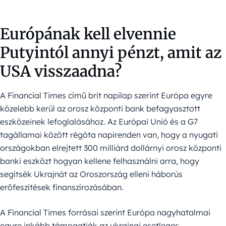
Európának kell elvennie
Putyintól annyi pénzt, amit az
USA visszaadna?
A Financial Times című brit napilap szerint Európa egyre
közelebb kerül az orosz központi bank befagyasztott
eszközeinek lefoglalásához. Az Európai Unió és a G7
tagállamai között régóta napirenden van, hogy a nyugati
országokban elrejtett 300 milliárd dollárnyi orosz központi
banki eszközt hogyan kellene felhasználni arra, hogy
segítsék Ukrajnát az Oroszország elleni háborús
erőfeszítések finanszírozásában.
A Financial Times forrásai szerint Európa nagyhatalmai
egyre inkább támogatják az ukrajnai esetleges