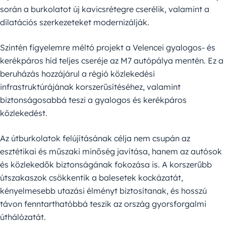
során a burkolatot új kavicsrétegre cserélik, valamint a
dilatációs szerkezeteket modernizálják.
Szintén figyelemre méltó projekt a Velencei gyalogos- és
kerékpáros híd teljes cseréje az M7 autópálya mentén. Ez a
beruházás hozzájárul a régió közlekedési
infrastruktúrájának korszerűsítéséhez, valamint
biztonságosabbá teszi a gyalogos és kerékpáros
közlekedést.
Az útburkolatok felújításának célja nem csupán az
esztétikai és műszaki minőség javítása, hanem az autósok
és közlekedők biztonságának fokozása is. A korszerűbb
útszakaszok csökkentik a balesetek kockázatát,
kényelmesebb utazási élményt biztosítanak, és hosszú
távon fenntarthatóbbá teszik az ország gyorsforgalmi
úthálózatát.