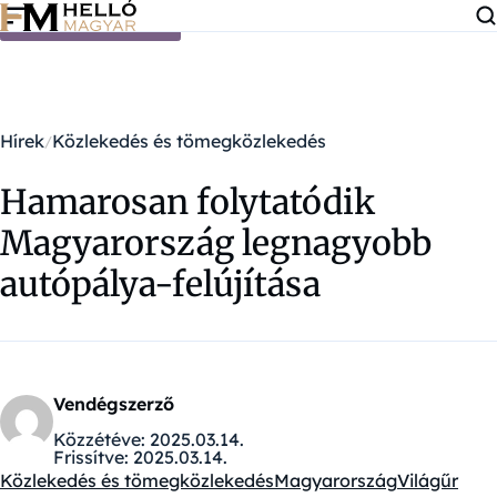
Ugrás a tartalomra
Hírek
Közlekedés és tömegközlekedés
Hamarosan folytatódik
Magyarország legnagyobb
autópálya-felújítása
Vendégszerző
Közzétéve:
2025.03.14.
Frissítve:
2025.03.14.
Közlekedés és tömegközlekedés
Magyarország
Világűr
Kategóriák: