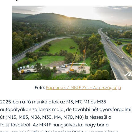
Fotó:
Facebook / MKIF Zrt. – Az ország útja
2025-ben a fő munkálatok az M3, M7, M1 és M35
autópályákon zajlanak majd, de további hét gyorsforgalmi
út (M15, M85, M86, M30, M4, M70, M8) is részesül a
felújításokból. Az MKIF hangsúlyozta, hogy bár a