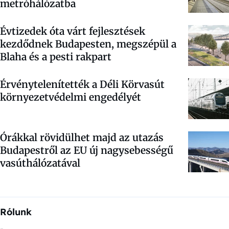
metróhálózatba
Évtizedek óta várt fejlesztések
kezdődnek Budapesten, megszépül a
Blaha és a pesti rakpart
Érvénytelenítették a Déli Körvasút
környezetvédelmi engedélyét
Órákkal rövidülhet majd az utazás
Budapestről az EU új nagysebességű
vasúthálózatával
Rólunk