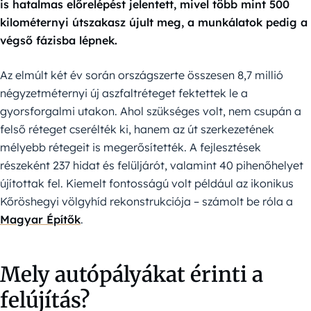
is hatalmas előrelépést jelentett, mivel több mint 500
kilométernyi útszakasz újult meg, a munkálatok pedig a
végső fázisba lépnek.
Az elmúlt két év során országszerte összesen 8,7 millió
négyzetméternyi új aszfaltréteget fektettek le a
gyorsforgalmi utakon. Ahol szükséges volt, nem csupán a
felső réteget cserélték ki, hanem az út szerkezetének
mélyebb rétegeit is megerősítették. A fejlesztések
részeként 237 hidat és felüljárót, valamint 40 pihenőhelyet
újítottak fel. Kiemelt fontosságú volt például az ikonikus
Kőröshegyi völgyhíd rekonstrukciója – számolt be róla a
Magyar Építők
.
Mely autópályákat érinti a
felújítás?