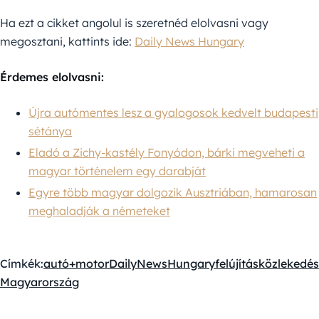
Ha ezt a cikket angolul is szeretnéd elolvasni vagy
megosztani, kattints ide:
Daily News Hungary
Érdemes elolvasni:
Újra autómentes lesz a gyalogosok kedvelt budapesti
sétánya
Eladó a Zichy-kastély Fonyódon, bárki megveheti a
magyar történelem egy darabját
Egyre több magyar dolgozik Ausztriában, hamarosan
meghaladják a németeket
Címkék:
autó+motor
DailyNewsHungary
felújítás
közlekedés
Magyarország