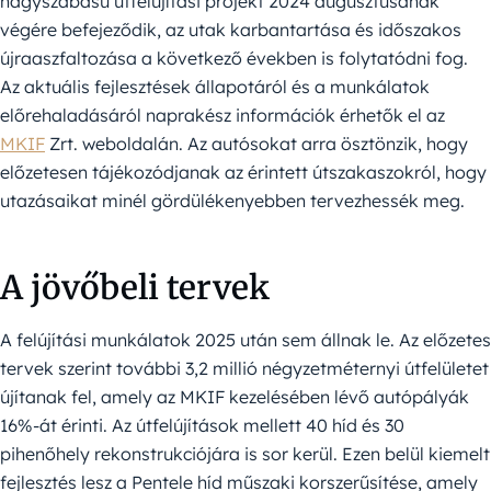
nagyszabású útfelújítási projekt 2024 augusztusának
végére befejeződik, az utak karbantartása és időszakos
újraaszfaltozása a következő években is folytatódni fog.
Az aktuális fejlesztések állapotáról és a munkálatok
előrehaladásáról naprakész információk érhetők el az
MKIF
Zrt. weboldalán. Az autósokat arra ösztönzik, hogy
előzetesen tájékozódjanak az érintett útszakaszokról, hogy
utazásaikat minél gördülékenyebben tervezhessék meg.
A jövőbeli tervek
A felújítási munkálatok 2025 után sem állnak le. Az előzetes
tervek szerint további 3,2 millió négyzetméternyi útfelületet
újítanak fel, amely az MKIF kezelésében lévő autópályák
16%-át érinti. Az útfelújítások mellett 40 híd és 30
pihenőhely rekonstrukciójára is sor kerül. Ezen belül kiemelt
fejlesztés lesz a Pentele híd műszaki korszerűsítése, amely