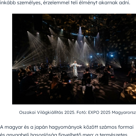
inkább személyes, érzelemmel teli élményt akarnak adni.
Oszakai Világkiállítás 2025. Fotó: EXPO 2025 Magyarors
A magyar és a japán hagyományok között számos formai
és anyagbeli hasonlóság figyelhető meg: a természetes