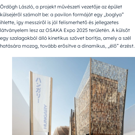
Ördögh László, a projekt művészeti vezetője az épület
külsejéről számolt be: a pavilon formáját egy „boglya”
ihlette, így messziről is jól felismerhető és jellegzetes
látványelem lesz az OSAKA Expo 2025 területén. A külsőt
egy szalagokból álló kinetikus szövet borítja, amely a szél
hatására mozog, tovább erősítve a dinamikus, „élő” érzést.