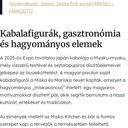
Toyamabushi, Japan, Iwate folk song(1484761) –
MAKOOTO
Kabalafigurák, gasztronómia
és hagyományos elemek
A 2025-ös Expo hivatalos japán kabalája a Myaku-myaku,
mely vízszerű testével és sejtalapúpiros díszítőelemeivel
jelképezi az összeköttetést. A magyar pavilon saját
kabalafigurái a Miska és Mariska nevet kapták, amelyet a
hagyományos „miskakancsó” ihletett: egy magyaros
motívumokkal díszített pár, akik segítik bemutatni a hazai
kultúrát, értékeket és tradíciókat.
Az élmények mellett az Miska Kitchen és bár is fontos
szerepet kap: a tervezők a természetben fellelhető