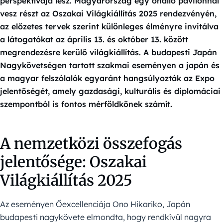
perspektívája lesz. Magyarország egy önálló pavilonnal
vesz részt az Oszakai Világkiállítás 2025 rendezvényén,
az előzetes tervek szerint különleges élményre invitálva
a látogatókat az április 13. és október 13. között
megrendezésre kerülő világkiállítás. A budapesti Japán
Nagykövetségen tartott szakmai eseményen a japán és
a magyar felszólalók egyaránt hangsúlyozták az Expo
jelentőségét, amely gazdasági, kulturális és diplomáciai
szempontból is fontos mérföldkőnek számít.
A nemzetközi összefogás
jelentősége: Oszakai
Világkiállítás 2025
Az eseményen Őexcellenciája Ono Hikariko, Japán
budapesti nagykövete elmondta, hogy rendkívül nagyra