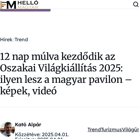
Ugrás a tartalomra
Hírek
Trend
12 nap múlva kezdődik az
Oszakai Világkiállítás 2025:
ilyen lesz a magyar pavilon –
képek, videó
Kató Alpár
Trend
Turizmus
Világűr
Kategóriák:
Közzétéve:
2025.04.01.