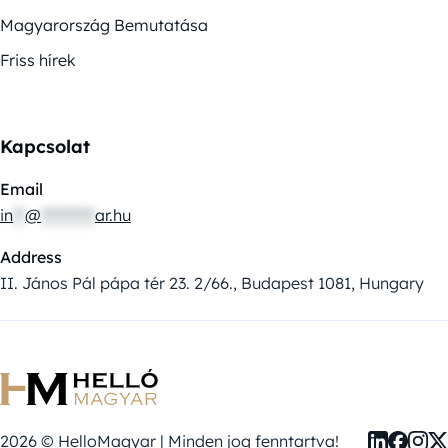
Magyarország Bemutatása
Friss hírek
Kapcsolat
Email
in
**
@
*********
ar.hu
Address
II. János Pál pápa tér 23. 2/66., Budapest 1081, Hungary
2026 © HelloMagyar | Minden jog fenntartva!