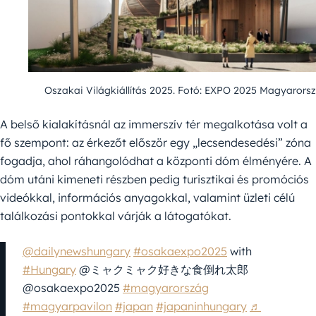
Oszakai Világkiállítás 2025. Fotó: EXPO 2025 Magyarors
A belső kialakításnál az immerszív tér megalkotása volt a
fő szempont: az érkezőt először egy „lecsendesedési” zóna
fogadja, ahol ráhangolódhat a központi dóm élményére. A
dóm utáni kimeneti részben pedig turisztikai és promóciós
videókkal, információs anyagokkal, valamint üzleti célú
találkozási pontokkal várják a látogatókat.
@dailynewshungary
#osakaexpo2025
with
#Hungary
@ミャクミャク好きな食倒れ太郎
@osakaexpo2025
#magyarország
#magyarpavilon
#japan
#japaninhungary
♬