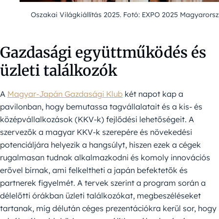
Oszakai Világkiállítás 2025. Fotó: EXPO 2025 Magyarors
Gazdasági együttműködés és
üzleti találkozók
A
Magyar-Japán Gazdasági Klub
két napot kap a
pavilonban, hogy bemutassa tagvállalatait és a kis- és
középvállalkozások (KKV-k) fejlődési lehetőségeit. A
szervezők a magyar KKV-k szerepére és növekedési
potenciáljára helyezik a hangsúlyt, hiszen ezek a cégek
rugalmasan tudnak alkalmazkodni és komoly innovációs
erővel bírnak, ami felkeltheti a japán befektetők és
partnerek figyelmét. A tervek szerint a program során a
délelőtti órákban üzleti találkozókat, megbeszéléseket
tartanak, míg délután céges prezentációkra kerül sor, hogy