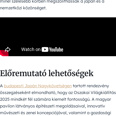
minél szélesebb körben megszólíthassák a japán és a
nemzetközi közönséget.
Előremutató lehetőségek
A
budapesti Japán Nagykövetségen
tartott rendezvény
összegzéseként elmondható, hogy az Oszakai Világkiállítás
2025 mindkét fél számára kiemelt fontosságú. A magyar
pavilon látványos építészeti megoldásaival, innovatív
művészeti és zenei koncepciójával, valamint a gazdasági