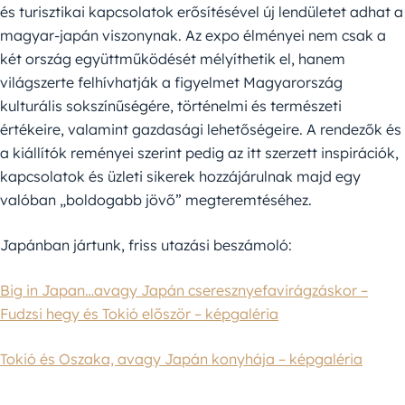
és turisztikai kapcsolatok erősítésével új lendületet adhat a
magyar-japán viszonynak. Az expo élményei nem csak a
két ország együttműködését mélyíthetik el, hanem
világszerte felhívhatják a figyelmet Magyarország
kulturális sokszínűségére, történelmi és természeti
értékeire, valamint gazdasági lehetőségeire. A rendezők és
a kiállítók reményei szerint pedig az itt szerzett inspirációk,
kapcsolatok és üzleti sikerek hozzájárulnak majd egy
valóban „boldogabb jövő” megteremtéséhez.
Japánban jártunk, friss utazási beszámoló:
Big in Japan…avagy Japán cseresznyefavirágzáskor –
Fudzsi hegy és Tokió először – képgaléria
Tokió és Oszaka, avagy Japán konyhája – képgaléria