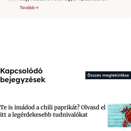
Tovább
Kapcsolódó
Összes megtekintése
bejegyzések
Te is imádod a chili paprikát? Olvasd el
itt a legérdekesebb tudnivalókat