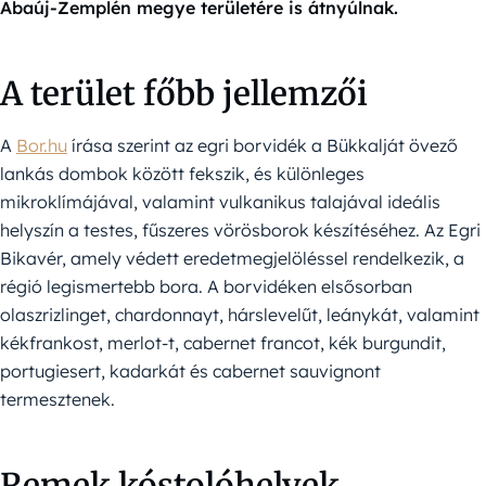
Abaúj-Zemplén megye területére is átnyúlnak.
A terület főbb jellemzői
A
Bor.hu
írása szerint az egri borvidék a Bükkalját övező
lankás dombok között fekszik, és különleges
mikroklímájával, valamint vulkanikus talajával ideális
helyszín a testes, fűszeres vörösborok készítéséhez. Az Egri
Bikavér, amely védett eredetmegjelöléssel rendelkezik, a
régió legismertebb bora. A borvidéken elsősorban
olaszrizlinget, chardonnayt, hárslevelűt, leánykát, valamint
kékfrankost, merlot-t, cabernet francot, kék burgundit,
portugiesert, kadarkát és cabernet sauvignont
termesztenek.
Remek kóstolóhelyek