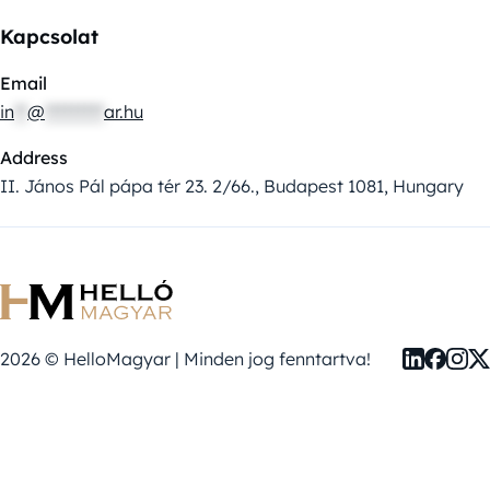
Kapcsolat
Email
in
**
@
*********
ar.hu
Address
II. János Pál pápa tér 23. 2/66., Budapest 1081, Hungary
2026 © HelloMagyar | Minden jog fenntartva!