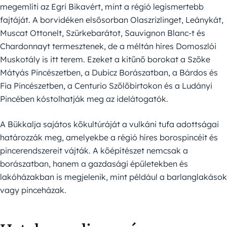
megemlíti az Egri Bikavért, mint a régió legismertebb
fajtáját. A borvidéken elsősorban Olaszrizlinget, Leánykát,
Muscat Ottonelt, Szürkebarátot, Sauvignon Blanc-t és
Chardonnayt termesztenek, de a méltán híres Domoszlói
Muskotály is itt terem. Ezeket a kitűnő borokat a Szőke
Mátyás Pincészetben, a Dubicz Borászatban, a Bárdos és
Fia Pincészetben, a Centurio Szőlőbirtokon és a Ludányi
Pincében kóstolhatják meg az idelátogatók.
A Bükkalja sajátos kőkultúráját a vulkáni tufa adottságai
határozzák meg, amelyekbe a régió híres borospincéit és
pincerendszereit vájták. A kőépítészet nemcsak a
borászatban, hanem a gazdasági épületekben és
lakóházakban is megjelenik, mint például a barlanglakások
vagy pinceházak.