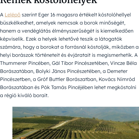
A
Lelépő
szerint Eger 16 magasra értékelt kóstolóhellyel
büszkélkedhet, amelyek nemcsak a borok minőségét,
hanem a vendéglátás élményszerűségét is kiemelkedően
képviselik. Ezek a helyek lehetővé teszik a látogatók
számára, hogy a borokat a forrásnál kóstolják, miközben a
helyi borászok történeteit és évjáratait is megismerhetik. A
Thummerer Pincében, Gál Tibor Pincészetében, Vincze Béla
Borászatában, Bolyki János Pincészetében, a Demeter
Pincészetben, a Gróf Buttler Borászatban, Kovács Nimród
Borászatában és Pók Tamás Pincéjében lehet megkóstolni
a régió kiváló borait.