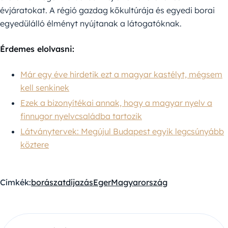
évjáratokat. A régió gazdag kőkultúrája és egyedi borai
egyedülálló élményt nyújtanak a látogatóknak.
Érdemes elolvasni:
Már egy éve hirdetik ezt a magyar kastélyt, mégsem
kell senkinek
Ezek a bizonyítékai annak, hogy a magyar nyelv a
finnugor nyelvcsaládba tartozik
Látványtervek: Megújul Budapest egyik legcsúnyább
köztere
Címkék:
borászat
díjazás
Eger
Magyarország