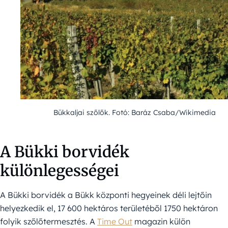
Bükkaljai szőlők. Fotó: Baráz Csaba/Wikimedia
A Bükki borvidék
különlegességei
A Bükki borvidék a Bükk központi hegyeinek déli lejtőin
helyezkedik el, 17 600 hektáros területéből 1750 hektáron
folyik szőlőtermesztés. A
Time Out
magazin külön