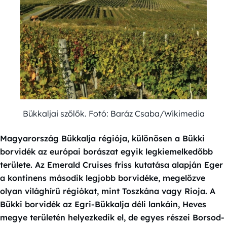
Bükkaljai szőlők. Fotó: Baráz Csaba/Wikimedia
Magyarország Bükkalja régiója, különösen a Bükki
borvidék az európai borászat egyik legkiemelkedőbb
területe. Az Emerald Cruises friss kutatása alapján Eger
a kontinens második legjobb borvidéke, megelőzve
olyan világhírű régiókat, mint Toszkána vagy Rioja. A
Bükki borvidék az Egri-Bükkalja déli lankáin, Heves
megye területén helyezkedik el, de egyes részei Borsod-