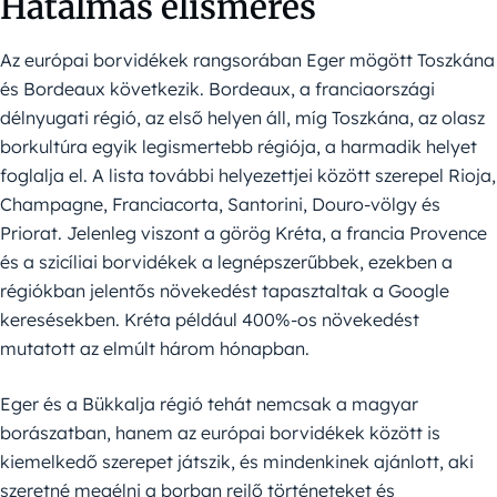
Hatalmas elismerés
Az európai borvidékek rangsorában Eger mögött Toszkána
és Bordeaux következik. Bordeaux, a franciaországi
délnyugati régió, az első helyen áll, míg Toszkána, az olasz
borkultúra egyik legismertebb régiója, a harmadik helyet
foglalja el. A lista további helyezettjei között szerepel Rioja,
Champagne, Franciacorta, Santorini, Douro-völgy és
Priorat. Jelenleg viszont a görög Kréta, a francia Provence
és a szicíliai borvidékek a legnépszerűbbek, ezekben a
régiókban jelentős növekedést tapasztaltak a Google
keresésekben. Kréta például 400%-os növekedést
mutatott az elmúlt három hónapban.
Eger és a Bükkalja régió tehát nemcsak a magyar
borászatban, hanem az európai borvidékek között is
kiemelkedő szerepet játszik, és mindenkinek ajánlott, aki
szeretné megélni a borban rejlő történeteket és