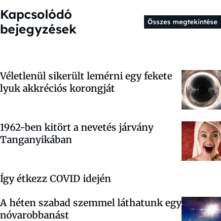
Kapcsolódó
Összes megtekintése
bejegyzések
Véletlenül sikerült lemérni egy fekete
lyuk akkréciós korongját
1962-ben kitört a nevetés járvány
Tanganyikában
Így étkezz COVID idején
A héten szabad szemmel láthatunk egy
nóvarobbanást