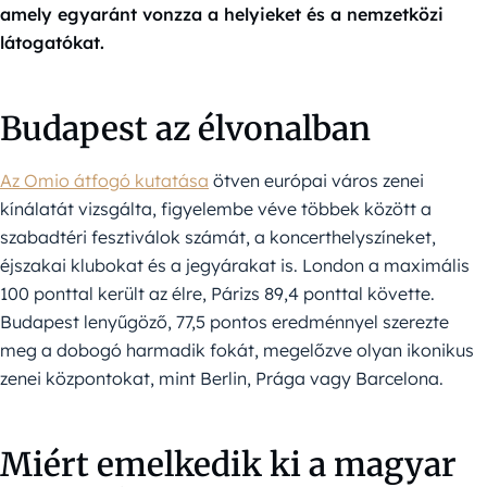
amely egyaránt vonzza a helyieket és a nemzetközi
látogatókat.
Budapest az élvonalban
Az Omio átfogó kutatása
ötven európai város zenei
kínálatát vizsgálta, figyelembe véve többek között a
szabadtéri fesztiválok számát, a koncerthelyszíneket,
éjszakai klubokat és a jegyárakat is. London a maximális
100 ponttal került az élre, Párizs 89,4 ponttal követte.
Budapest lenyűgöző, 77,5 pontos eredménnyel szerezte
meg a dobogó harmadik fokát, megelőzve olyan ikonikus
zenei központokat, mint Berlin, Prága vagy Barcelona.
Miért emelkedik ki a magyar