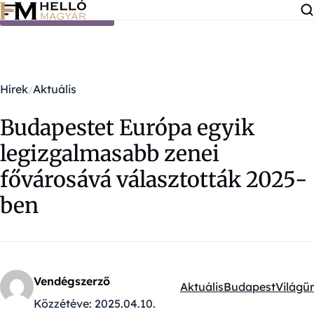
Ugrás a tartalomra
Hírek
Aktuális
Budapestet Európa egyik
legizgalmasabb zenei
fővárosává választották 2025-
ben
Vendégszerző
Aktuális
Budapest
Világűr
Kategóriák:
Közzétéve:
2025.04.10.