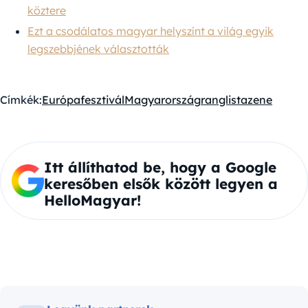
köztere
Ezt a csodálatos magyar helyszínt a világ egyik
legszebbjének választották
Címkék:
Európa
fesztivál
Magyarország
ranglista
zene
Itt állíthatod be, hogy a Google
keresőben elsők között legyen a
HelloMagyar!