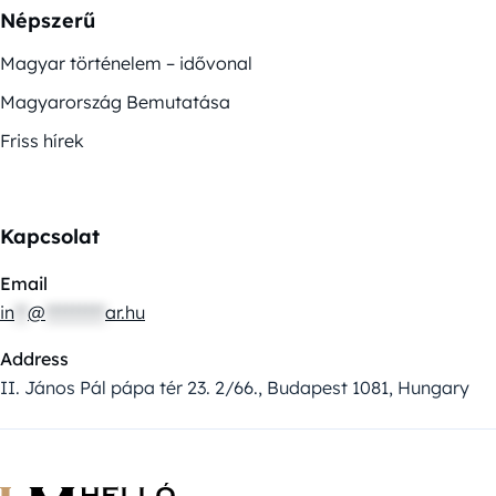
Népszerű
Magyar történelem – idővonal
Magyarország Bemutatása
Friss hírek
Kapcsolat
Email
in
**
@
*********
ar.hu
Address
II. János Pál pápa tér 23. 2/66., Budapest 1081, Hungary