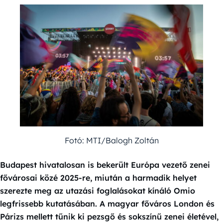
Fotó: MTI/Balogh Zoltán
Budapest hivatalosan is bekerült Európa vezető zenei
fővárosai közé 2025-re, miután a harmadik helyet
szerezte meg az utazási foglalásokat kínáló Omio
legfrissebb kutatásában. A magyar főváros London és
Párizs mellett tűnik ki pezsgő és sokszínű zenei életével,