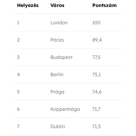
Helyezés
Város
Pontszám
1
London
100
2
Párizs
89,4
3
Budapest
77,5
4
Berlin
75,1
5
Prága
74,6
6
Koppenhága
71,7
7
Dublin
71,5