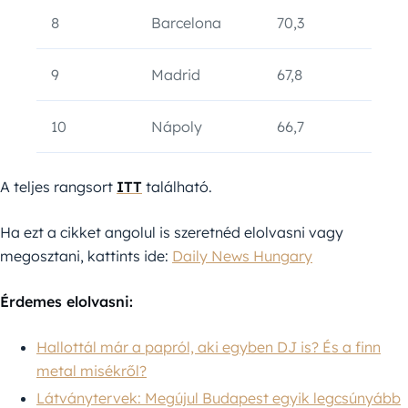
8
Barcelona
70,3
9
Madrid
67,8
10
Nápoly
66,7
A teljes rangsort
ITT
található.
Ha ezt a cikket angolul is szeretnéd elolvasni vagy
megosztani, kattints ide:
Daily News Hungary
Érdemes elolvasni:
Hallottál már a papról, aki egyben DJ is? És a finn
metal misékről?
Látványtervek: Megújul Budapest egyik legcsúnyább