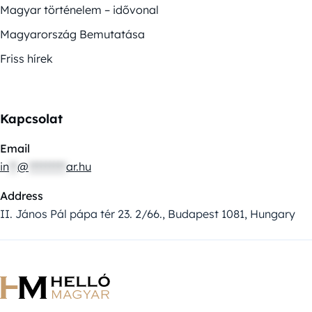
Magyar történelem – idővonal
Magyarország Bemutatása
Friss hírek
Kapcsolat
Email
in
**
@
*********
ar.hu
Address
II. János Pál pápa tér 23. 2/66., Budapest 1081, Hungary