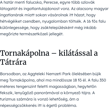
A határ menti falucska, Perecse, egyre több szlovák
látogatót és ingatlantulajdonost vonz. Az alacsony magyar
ingatlanárak miatt sokan vásárolnak itt házat, hogy
hétvégéiket csendben, nyugalomban töltsék. A 16 fős falu
különlegessége, hogy zsáktelepülésként még inkább
megőrizte természetközeli jellegét.
Tornakápolna – kilátással a
Tátrára
Borsodban, az Aggteleki Nemzeti Park ölelésében bújik
meg Tornakápolna, ahol ma mindössze 18 fő él. A falu 350
méteres tengerszint feletti magasságban, hegytetőn
fekszik, lenyűgöző panorámával a környező tájra. A
turizmus számára is vonzó lehetőség, ám a
népességcsökkenés itt is égető probléma.