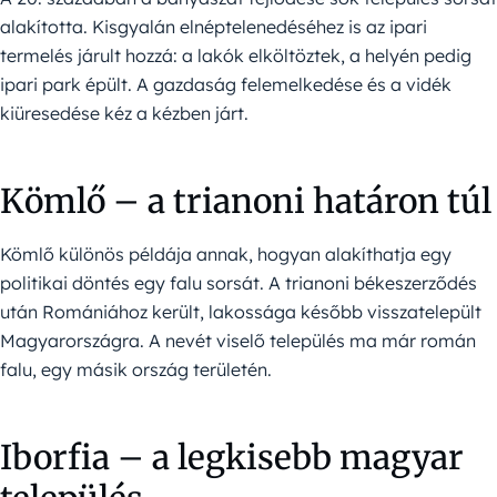
alakította. Kisgyalán elnéptelenedéséhez is az ipari
termelés járult hozzá: a lakók elköltöztek, a helyén pedig
ipari park épült. A gazdaság felemelkedése és a vidék
kiüresedése kéz a kézben járt.
Kömlő – a trianoni határon túl
Kömlő különös példája annak, hogyan alakíthatja egy
politikai döntés egy falu sorsát. A trianoni békeszerződés
után Romániához került, lakossága később visszatelepült
Magyarországra. A nevét viselő település ma már román
falu, egy másik ország területén.
Iborfia – a legkisebb magyar