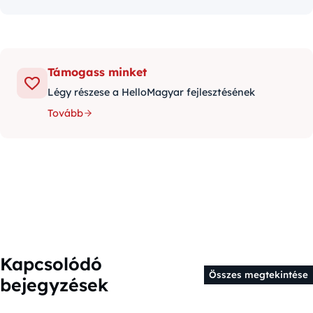
Támogass minket
Légy részese a HelloMagyar fejlesztésének
Tovább
Kapcsolódó
Összes megtekintése
bejegyzések