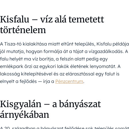
Kisfalu – víz alá temetett
történelem
A Tisza-tó kialakítása miatt eltűnt település, Kisfalu példája
jól mutatja, hogyan formálja át a tájat a vízgazdálkodás. A
falu helyét ma víz borítja, a felszín alatt pedig egy
emlékpark őrzi az egykori lakók életének lenyomatát. A
lakosság kitelepítésével és az elárasztással egy falut is
elnyelt a fejlődés — írja a
Pénzcentrum
.
Kisgyalán – a bányászat
árnyékában
A 20. században a bányászat fejlődése sok település sorsát