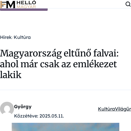
Ugrás a tartalomra
Hírek
Kultúra
Magyarország eltűnő falvai:
ahol már csak az emlékezet
lakik
György
Kultúra
Világűr
Kategóriák:
Közzétéve:
2025.05.11.