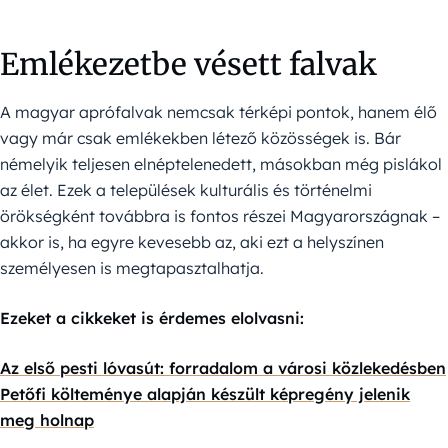
Emlékezetbe vésett falvak
A magyar aprófalvak nemcsak térképi pontok, hanem élő
vagy már csak emlékekben létező közösségek is. Bár
némelyik teljesen elnéptelenedett, másokban még pislákol
az élet. Ezek a települések kulturális és történelmi
örökségként továbbra is fontos részei Magyarországnak –
akkor is, ha egyre kevesebb az, aki ezt a helyszínen
személyesen is megtapasztalhatja.
Ezeket a cikkeket is érdemes elolvasni:
Az első pesti lóvasút: forradalom a városi közlekedésben
Petőfi költeménye alapján készült képregény jelenik
meg holnap