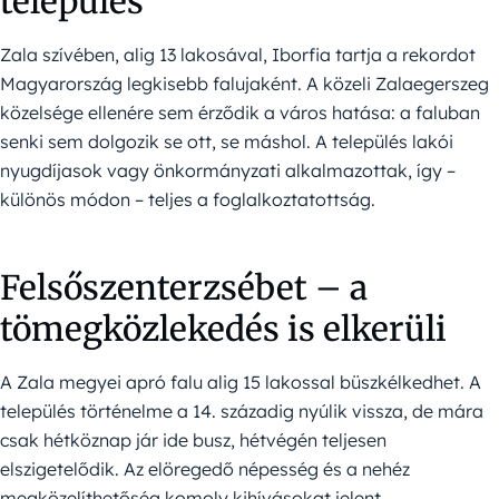
település
Zala szívében, alig 13 lakosával, Iborfia tartja a rekordot
Magyarország legkisebb falujaként. A közeli Zalaegerszeg
közelsége ellenére sem érződik a város hatása: a faluban
senki sem dolgozik se ott, se máshol. A település lakói
nyugdíjasok vagy önkormányzati alkalmazottak, így –
különös módon – teljes a foglalkoztatottság.
Felsőszenterzsébet – a
tömegközlekedés is elkerüli
A Zala megyei apró falu alig 15 lakossal büszkélkedhet. A
település történelme a 14. századig nyúlik vissza, de mára
csak hétköznap jár ide busz, hétvégén teljesen
elszigetelődik. Az elöregedő népesség és a nehéz
megközelíthetőség komoly kihívásokat jelent.