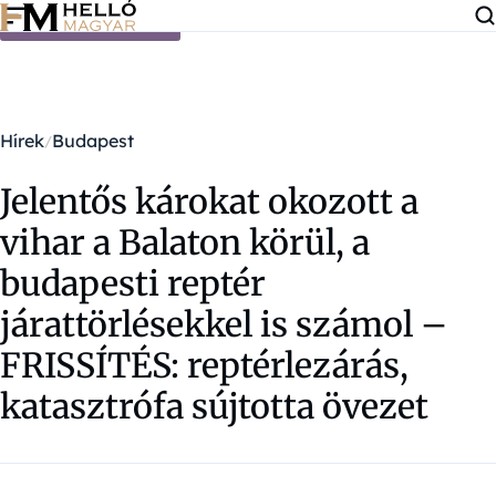
Ugrás a tartalomra
Hírek
Budapest
Jelentős károkat okozott a
vihar a Balaton körül, a
budapesti reptér
járattörlésekkel is számol –
FRISSÍTÉS: reptérlezárás,
katasztrófa sújtotta övezet