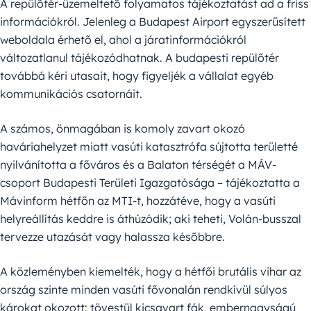
A repülőtér-üzemeltető folyamatos tájékoztatást ad a friss
információkról. Jelenleg a Budapest Airport egyszerűsített
weboldala érhető el, ahol a járatinformációkról
változatlanul tájékozódhatnak. A budapesti repülőtér
továbbá kéri utasait, hogy figyeljék a vállalat egyéb
kommunikációs csatornáit.
A számos, önmagában is komoly zavart okozó
haváriahelyzet miatt vasúti katasztrófa sújtotta területté
nyilvánította a főváros és a Balaton térségét a MÁV-
csoport Budapesti Területi Igazgatósága – tájékoztatta a
Mávinform hétfőn az MTI-t, hozzátéve, hogy a vasúti
helyreállítás keddre is áthúzódik; aki teheti, Volán-busszal
tervezze utazását vagy halassza későbbre.
A közleményben kiemelték, hogy a hétfői brutális vihar az
ország szinte minden vasúti fővonalán rendkívül súlyos
károkat okozott: tövestül kicsavart fák, embernagyságú