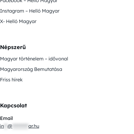
Facebook – Helló Magyar
Instagram – Helló Magyar
X- Helló Magyar
Népszerű
Magyar történelem – idővonal
Magyarország Bemutatása
Friss hírek
Kapcsolat
Email
in
**
@
*********
ar.hu