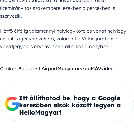
utasok továbbutazását a haváriaközpont és az
üzemirányítás szakemberei ezekben a percekben is
szervezik.
Hétfő éjfélig valamennyi helyjegyköteles vonat helyjegy
nélkül is igénybe vehető, valamint a Volán járatain a
vonatjegyek is érvényesek – áll a közleményben.
Címkék:
Budapest Airport
Magyarország
MÁV
videó
Itt állíthatod be, hogy a Google
keresőben elsők között legyen a
HelloMagyar!