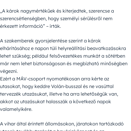
„A károk nagymértékűek és kiterjedtek, szerencse a
szerencsétlenségben, hogy személyi sérülésről nem
érkezett információ” – írták.
A szakemberek gyorsjelentése szerint a károk
elhárításához e napon túli helyreállítási beavatkozásokra
lehet szükség; például felsővezetékes munkát a sötétben
már nem lehet biztonságosan és megbízható minőségben
végezni.
Ezért a MÁV-csoport nyomatékosan arra kérte az
utasokat, hogy keddre Volán-busszal és ne vasúttal
tervezzék utazásukat, illetve ha arra lehetőségük van,
akkot az utazásukat halasszák a következő napok
valamelyikére.
A vihar által érintett állomásokon, járatokon tartózkodó