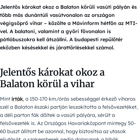
Jelentős károkat okoz a Balaton körüli vasúti pályán és
több más dunántúli vasútvonalon az országon
végigsöprő vihar – közölte a Mávinform hétfőn az MTI-
vel. A balatoni, valamint a győri fővonalon is
pótlóbuszokra kell átszállni. A budapesti repülőtér
eközben késésekkel és járattörlésekkel számol.
Jelentős károkat okoz a
Balaton körül a vihar
Mint
írták
, a 150-170 km/órás sebességgel érkező viharos
szél a Balaton északi partján leszakította a felsővezetéket,
a déli parton fák dőltek a vasúti pályára, sérült a
felsővezeték is. Az Országos Havariaközpont mintegy 50-
60 buszt állított be azonnal, hogy biztosítsa az utasok
eljutását, a szakemberek pedig dolgoznak a hibák