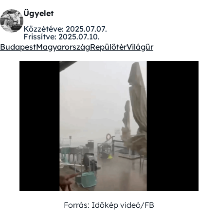
Ügyelet
Közzétéve:
2025.07.07.
Frissítve:
2025.07.10.
Budapest
Magyarország
Repülőtér
Világűr
Kategóriák:
Forrás: Időkép videó/FB