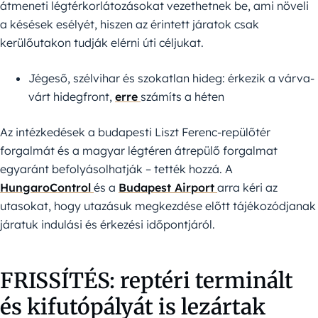
átmeneti légtérkorlátozásokat vezethetnek be, ami növeli
a késések esélyét, hiszen az érintett járatok csak
kerülőutakon tudják elérni úti céljukat.
Jégeső, szélvihar és szokatlan hideg: érkezik a várva-
várt hidegfront,
erre
számíts a héten
Az intézkedések a budapesti Liszt Ferenc-repülőtér
forgalmát és a magyar légtéren átrepülő forgalmat
egyaránt befolyásolhatják – tették hozzá. A
HungaroControl
és a
Budapest Airport
arra kéri az
utasokat, hogy utazásuk megkezdése előtt tájékozódjanak
járatuk indulási és érkezési időpontjáról.
FRISSÍTÉS: reptéri terminált
és kifutópályát is lezártak