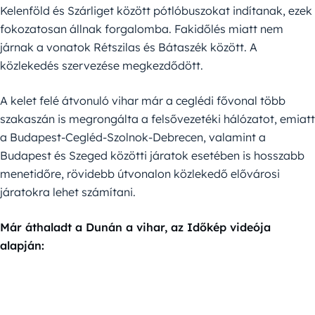
Kelenföld és Szárliget között pótlóbuszokat indítanak, ezek
fokozatosan állnak forgalomba. Fakidőlés miatt nem
járnak a vonatok Rétszilas és Bátaszék között. A
közlekedés szervezése megkezdődött.
A kelet felé átvonuló vihar már a ceglédi fővonal több
szakaszán is megrongálta a felsővezetéki hálózatot, emiatt
a Budapest-Cegléd-Szolnok-Debrecen, valamint a
Budapest és Szeged közötti járatok esetében is hosszabb
menetidőre, rövidebb útvonalon közlekedő elővárosi
járatokra lehet számítani.
Már áthaladt a Dunán a vihar, az Időkép videója
alapján: