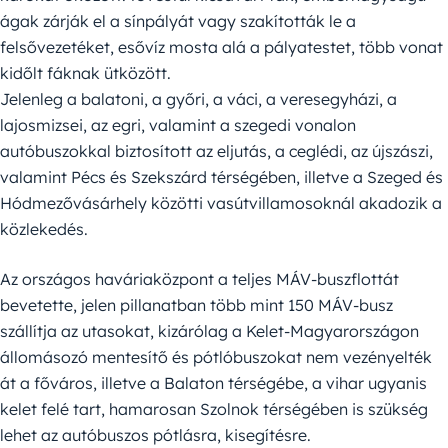
ágak zárják el a sínpályát vagy szakították le a
felsővezetéket, esővíz mosta alá a pályatestet, több vonat
kidőlt fáknak ütközött.
Jelenleg a balatoni, a győri, a váci, a veresegyházi, a
lajosmizsei, az egri, valamint a szegedi vonalon
autóbuszokkal biztosított az eljutás, a ceglédi, az újszászi,
valamint Pécs és Szekszárd térségében, illetve a Szeged és
Hódmezővásárhely közötti vasútvillamosoknál akadozik a
közlekedés.
Az országos haváriaközpont a teljes MÁV-buszflottát
bevetette, jelen pillanatban több mint 150 MÁV-busz
szállítja az utasokat, kizárólag a Kelet-Magyarországon
állomásozó mentesítő és pótlóbuszokat nem vezényelték
át a főváros, illetve a Balaton térségébe, a vihar ugyanis
kelet felé tart, hamarosan Szolnok térségében is szükség
lehet az autóbuszos pótlásra, kisegítésre.