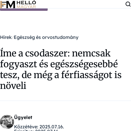
Ugrás a tartalomra
Hírek
Egészség és orvostudomány
Íme a csodaszer: nemcsak
fogyaszt és egészségesebbé
tesz, de még a férfiasságot is
növeli
Ügyelet
Közzétéve:
2025.07.16.