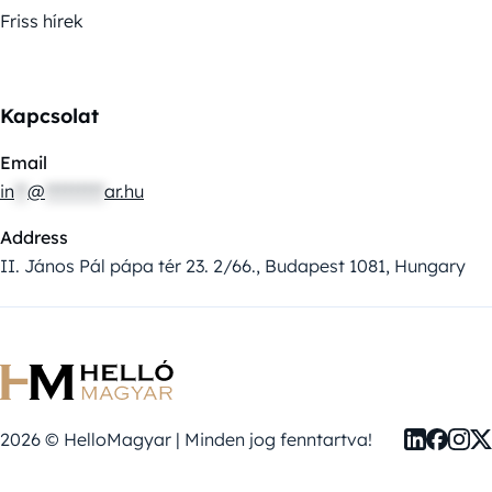
Friss hírek
Kapcsolat
Email
in
**
@
*********
ar.hu
Address
II. János Pál pápa tér 23. 2/66., Budapest 1081, Hungary
2026 © HelloMagyar | Minden jog fenntartva!