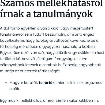
Számos mellékhatásról
írnak a tanulmányok
A doktornő egyetlen olyan cikkről vagy megerősített
tanulmányról sem tudott beszámolni, ami arra enged
következtetni, hogy fiziológiai változás következne be a
férfiasság méretében a gyógyszer használata közben.
Egyszerűen arról van szó, hogy eltűnik vagy csökken a hasi
területet körbevevő „úszógumi” nagysága, illetve
vékonyabbak lesznek a combok is. Ez pedig nagyobbnak
mutatja az érintettek férfiasságát.
Magyar kutatók
feltárták
, miért színlelnek orgazmust
a nők
Egy másik mellékhatás, amiről szintén külön cikkben ír a