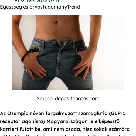
Frissítve:
2025.07.16.
Egészség és orvostudomány
Trend
Kategóriák:
Source: depositphotos.com
Az Ozempic néven forgalmazott szemaglutid (GLP-1
receptor agonista) Magyarországon is elképesztő
karriert futott be, ami nem csoda, hisz sokak számára