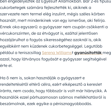
ben engedélyeztek az Egyesült Államokban. Bár 2-es típusú
cukorbetegek számára fejlesztették ki, akiknek a
szervezete nem termel elég inzulint, mégis széles körben
használt, mert mindenkinek van egy ismerőse, aki felírja.
Ennek oka egyszerű: a gyógyszer nem csupán csökkenti a
vércukorszinten, de az étvágyat is, ezáltal jelentősen
hozzájárulhat a fogyás sikerességéhez azoknál is, akik
egyébként nem küzdenek cukorbetegséggel. Legutóbb
például a teniszcsillag
Serena Williams
t
gyanúsították
meg
azzal, hogy látványos fogyását e gyógyszer segítségével
érte el.
Ha ő nem is, sokan használják a gyógyszert e
rendeltetésétől eltérő célra, ezért elképesztő a kereslet
iránta, nem csoda, hogy többször is volt már hiánycikk. A
használók ezzel párhuzamosan számos mellékhatásról is
beszámolnak, ezek egyike a pénisznagyobbodás.