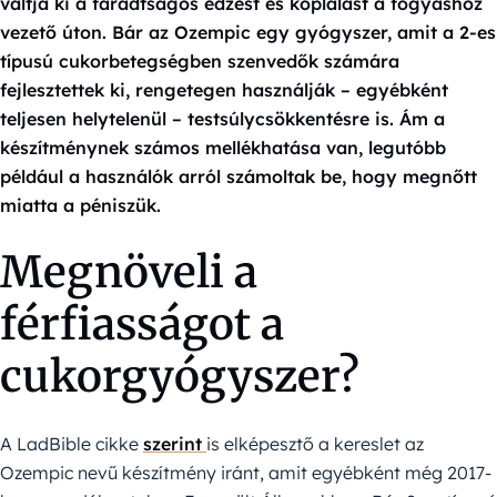
váltja ki a fáradtságos edzést és koplalást a fogyáshoz
vezető úton. Bár az Ozempic egy gyógyszer, amit a 2-es
típusú cukorbetegségben szenvedők számára
fejlesztettek ki, rengetegen használják – egyébként
teljesen helytelenül – testsúlycsökkentésre is. Ám a
készítménynek számos mellékhatása van, legutóbb
például a használók arról számoltak be, hogy megnőtt
miatta a péniszük.
Megnöveli a
férfiasságot a
cukorgyógyszer?
A LadBible cikke
szerint
is elképesztő a kereslet az
Ozempic nevű készítmény iránt, amit egyébként még 2017-