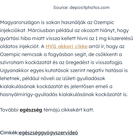
Source: depositphotos.com
Magyarországon is sokan használják az Ozempic
injekciókat. Márciusban például az okozott hiányt, hogy
gyártási hiba miatt vissza kellett hívni az 1 mg kiszerelésű
oldatos injekciót. A
HVG akkori cikke
arról ír, hogy az
Ozempic nemcsak a fogyásban segít, de csökkenti a
szívroham kockázatát és az öregedést is visszafogja.
Ugyanakkor egyes kutatások szerint negatív hatásai is
lehetnek, például növeli az ízületi gyulladások
kialakulásának kockázatát és jelentősen emeli a
hasnyálmirigy-gyulladás kialakulásának kockázatát is.
További
egészség
témájú cikkekért katt.
Címkék:
egészség
gyógyszer
videó