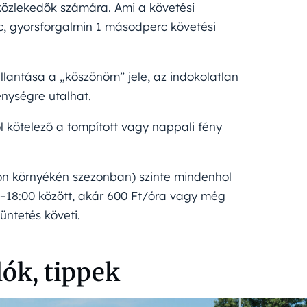
közlekedők számára. Ami a követési
c, gyorsforgalmin 1 másodperc követési
illantása a „köszönöm” jele, az indokolatlan
enységre utalhat.
l kötelező a tompított vagy nappali fény
n környékén szezonban) szinte mindenhol
–18:00 között, akár 600 Ft/óra vagy még
büntetés követi.
lók, tippek