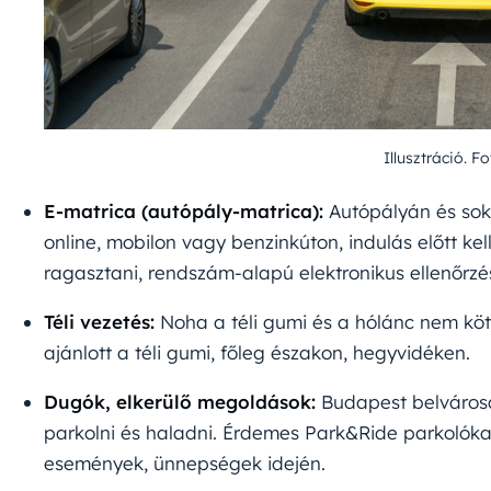
Illusztráció. F
E-matrica (autópály-matrica):
Autópályán és sok 
online, mobilon vagy benzinkúton, indulás előtt kel
ragasztani, rendszám-alapú elektronikus ellenőrzés
Téli vezetés:
Noha a téli gumi és a hólánc nem köt
ajánlott a téli gumi, főleg északon, hegyvidéken.
Dugók, elkerülő megoldások:
Budapest belvárosá
parkolni és haladni. Érdemes Park&Ride parkolóka
események, ünnepségek idején.