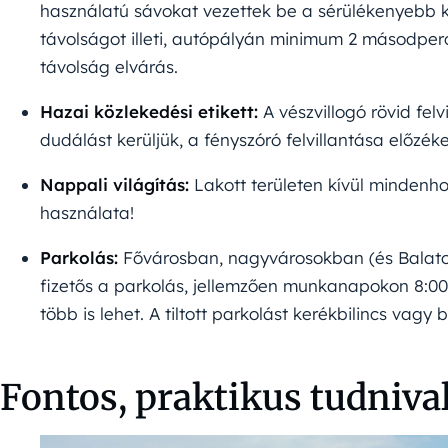
használatú sávokat vezettek be a sérülékenyebb 
távolságot illeti, autópályán minimum 2 másodper
távolság elvárás.
Hazai közlekedési etikett:
A vészvillogó rövid felv
dudálást kerüljük, a fényszóró felvillantása előzék
Nappali világítás:
Lakott területen kívül mindenho
használata!
Parkolás:
Fővárosban, nagyvárosokban (és Balato
fizetős a parkolás, jellemzően munkanapokon 8:00
több is lehet. A tiltott parkolást kerékbilincs vagy 
Fontos, praktikus tudniva