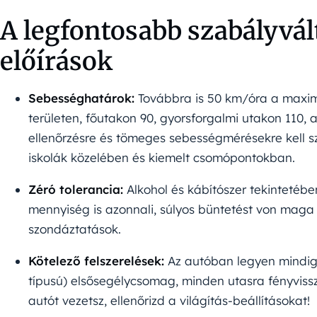
A legfontosabb szabályvál
előírások
Sebességhatárok:
Továbbra is 50 km/óra a maxim
területen, főutakon 90, gyorsforgalmi utakon 110,
ellenőrzésre és tömeges sebességmérésekre kell s
iskolák közelében és kiemelt csomópontokban.
Zéró tolerancia:
Alkohol és kábítószer tekintetébe
mennyiség is azonnali, súlyos büntetést von maga
szondáztatások.
Kötelező felszerelések:
Az autóban legyen mindig 
típusú) elsősegélycsomag, minden utasra fényviss
autót vezetsz, ellenőrizd a világítás-beállításokat!