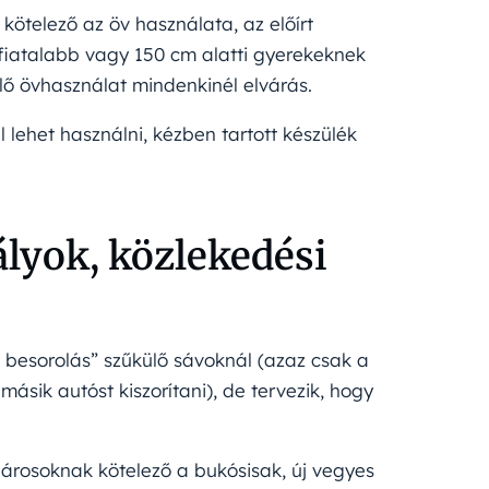
ötelező az öv használata, az előírt
fiatalabb vagy 150 cm alatti gyerekeknek
lő övhasználat mindenkinél elvárás.
lehet használni, kézben tartott készülék
ályok, közlekedési
 besorolás” szűkülő sávoknál (azaz csak a
másik autóst kiszorítani), de tervezik, hogy
párosoknak kötelező a bukósisak, új vegyes