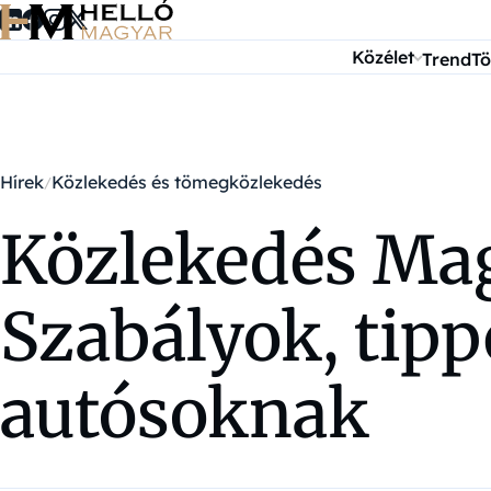
Ugrás a tartalomra
Közélet
Trend
Tö
Hírek
Közlekedés és tömegközlekedés
Közlekedés Ma
Szabályok, tipp
autósoknak