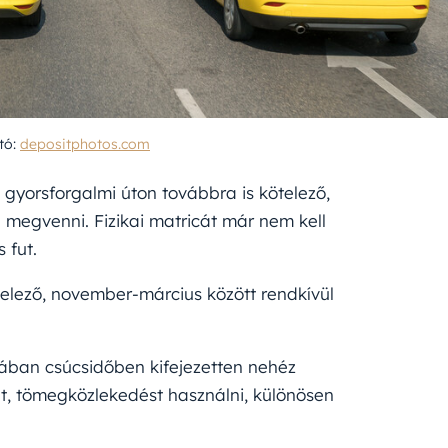
otó:
depositphotos.com
gyorsforgalmi úton továbbra is kötelező,
l megvenni. Fizikai matricát már nem kell
 fut.
elező, november-március között rendkívül
ban csúcsidőben kifejezetten nehéz
t, tömegközlekedést használni, különösen