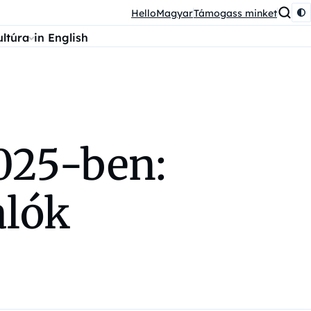
HelloMagyar
Támogass minket
ultúra
in English
025-ben:
alók