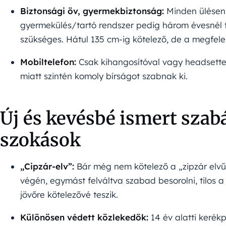
Biztonsági öv, gyermekbiztonság:
Minden ülésen k
gyermekülés/tartó rendszer pedig három évesnél 
szükséges. Hátul 135 cm-ig kötelező, de a megfele
Mobiltelefon:
Csak kihangosítóval vagy headsettel 
miatt szintén komoly bírságot szabnak ki.
Új és kevésbé ismert szab
szokások
„Cipzár-elv”:
Bár még nem kötelező a „zipzár elvű
végén, egymást felváltva szabad besorolni, tilos a 
jövőre kötelezővé teszik.
Különösen védett közlekedők:
14 év alatti kerék