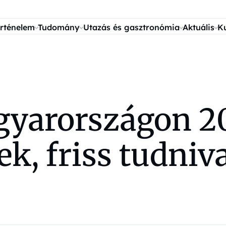
rténelem
Tudomány
Utazás és gasztronómia
Aktuális
K
gyarországon 2
ek, friss tudniv