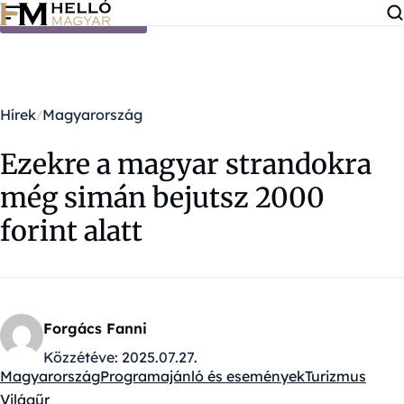
Ugrás a tartalomra
Hírek
Magyarország
Ezekre a magyar strandokra
még simán bejutsz 2000
forint alatt
Forgács Fanni
Közzétéve:
2025.07.27.
Magyarország
Programajánló és események
Turizmus
Kategóriák:
Világűr