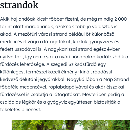
strandok
Akik hajlandóak kicsit többet fizetni, de még mindig 2 000
forint alatt maradnának, azoknak több jó választás is
akad. A mezőtúri városi strand például öt különböző
medencével várja a látogatókat, köztük gyógyvizes és
fedett uszodával is. A nagykanizsai strand egész évben
nyitva tart, így nem csak a nyári hónapokra korlátozódik a
fürdőzés lehetősége. A szegedi Sziksósfürdő egy
különleges, természetközeli élményt kínál, ráadásul
kedvező délutáni jegyárakkal. Nagykállóban a Nap Strand
többféle medencével, röplabdapályával és akár éjszakai
fürdőzéssel is csábítja a látogatókat. Mesteriben pedig a
családias légkör és a gyógyvíz együttesen biztosítják a
tökéletes pihenést.