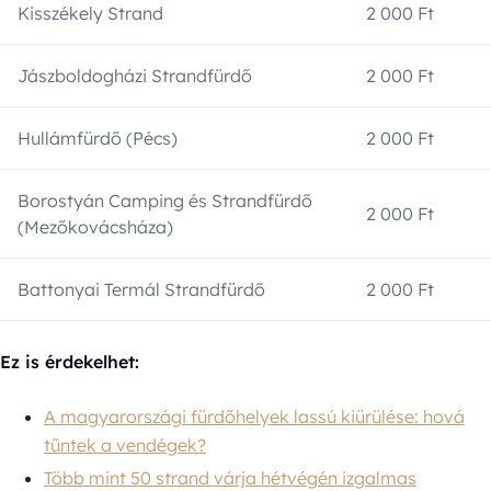
Kisszékely Strand
2 000 Ft
Jászboldogházi Strandfürdő
2 000 Ft
Hullámfürdő (Pécs)
2 000 Ft
Borostyán Camping és Strandfürdő
2 000 Ft
(Mezőkovácsháza)
Battonyai Termál Strandfürdő
2 000 Ft
Ez is érdekelhet:
A magyarországi fürdőhelyek lassú kiürülése: hová
tűntek a vendégek?
Több mint 50 strand várja hétvégén izgalmas