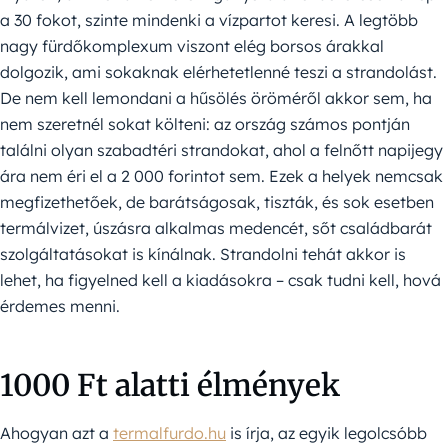
a 30 fokot, szinte mindenki a vízpartot keresi. A legtöbb
nagy fürdőkomplexum viszont elég borsos árakkal
dolgozik, ami sokaknak elérhetetlenné teszi a strandolást.
De nem kell lemondani a hűsölés öröméről akkor sem, ha
nem szeretnél sokat költeni: az ország számos pontján
találni olyan szabadtéri strandokat, ahol a felnőtt napijegy
ára nem éri el a 2 000 forintot sem. Ezek a helyek nemcsak
megfizethetőek, de barátságosak, tiszták, és sok esetben
termálvizet, úszásra alkalmas medencét, sőt családbarát
szolgáltatásokat is kínálnak. Strandolni tehát akkor is
lehet, ha figyelned kell a kiadásokra – csak tudni kell, hová
érdemes menni.
1000 Ft alatti élmények
Ahogyan azt a
termalfurdo.hu
is írja, az egyik legolcsóbb