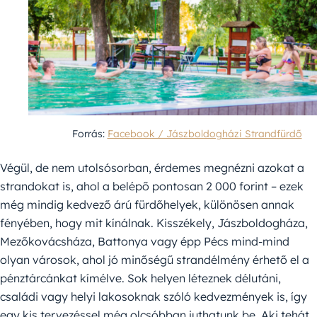
Forrás:
Facebook / Jászboldogházi Strandfürdő
Végül, de nem utolsósorban, érdemes megnézni azokat a
strandokat is, ahol a belépő pontosan 2 000 forint – ezek
még mindig kedvező árú fürdőhelyek, különösen annak
fényében, hogy mit kínálnak. Kisszékely, Jászboldogháza,
Mezőkovácsháza, Battonya vagy épp Pécs mind-mind
olyan városok, ahol jó minőségű strandélmény érhető el a
pénztárcánkat kímélve. Sok helyen léteznek délutáni,
családi vagy helyi lakosoknak szóló kedvezmények is, így
egy kis tervezéssel még olcsóbban juthatunk be. Aki tehát