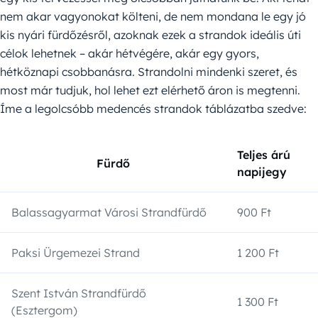
nem akar vagyonokat költeni, de nem mondana le egy jó
kis nyári fürdőzésről, azoknak ezek a strandok ideális úti
célok lehetnek – akár hétvégére, akár egy gyors,
hétköznapi csobbanásra. Strandolni mindenki szeret, és
most már tudjuk, hol lehet ezt elérhető áron is megtenni.
Íme a legolcsóbb medencés strandok táblázatba szedve:
Teljes árú
Fürdő
napijegy
Balassagyarmat Városi Strandfürdő
900 Ft
Paksi Ürgemezei Strand
1 200 Ft
Szent István Strandfürdő
1 300 Ft
(Esztergom)