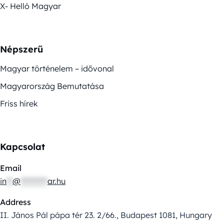
X- Helló Magyar
Népszerű
Magyar történelem – idővonal
Magyarország Bemutatása
Friss hírek
Kapcsolat
Email
in
**
@
*********
ar.hu
Address
II. János Pál pápa tér 23. 2/66., Budapest 1081, Hungary