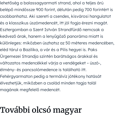
lehetőség a balassagyarmati strand, ahol a teljes árú
belépő mindössze 900 forint, délután pedig 700 forintért is
csobbanhatsz. Aki szereti a csendes, kisvárosi hangulatot
és a klasszikus úszómedencét, itt jól fogja érezni magát.
Esztergomban a Szent István Strandfürdő nemcsak a
kedvező árak, hanem a lenyűgöző panoráma miatt is
különleges: miközben úszhatsz az 50 méteres medencében,
eléd tárul a Bazilika, a vár és a Pilis hegyei is. Paks
Ürgemezei Strandja szintén barátságos árakkal és
változatos medencékkel várja a vendégeket – úszó-,
élmény- és pancsolómedence is található itt.
Fehérgyarmaton pedig a termálvíz jótékony hatását
élvezhetjük, miközben a család minden tagja talál
magának megfelelő medencét.
További olcsó magyar