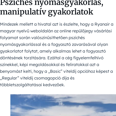
Pszichés nyomásgyakorlás,
manipulatív gyakorlatok
Mindezek mellett a hivatal azt is észlelte, hogy a Ryanair a
magyar nyelvű weboldalán az online repülőjegy vásárlási
folyamat során valószínűsíthetően pszichés
nyomásgyakorlással és a fogyasztó zavarásával olyan
gyakorlatot folytat, amely alkalmas lehet a fogyasztó
döntésének torzítására. Ezáltal a cég figyelemfelhívó
színekkel, képi megoldásokkal és feliratokkal azt a
benyomást kelti, hogy a „Basic” viteldíj opcióhoz képest a
„Regular” viteldíj csomagopció díja és
többletszolgáltatásai kedvezőek.