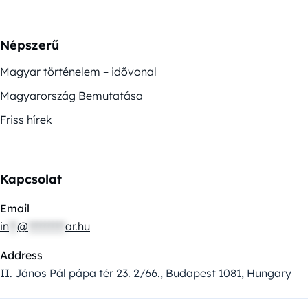
Népszerű
Magyar történelem – idővonal
Magyarország Bemutatása
Friss hírek
Kapcsolat
Email
in
**
@
*********
ar.hu
Address
II. János Pál pápa tér 23. 2/66., Budapest 1081, Hungary