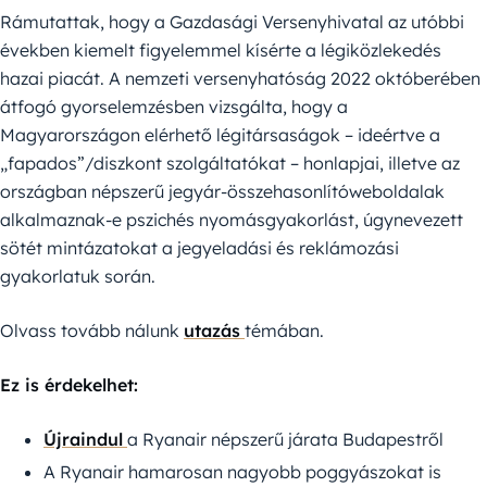
Rámutattak, hogy a Gazdasági Versenyhivatal az utóbbi
években kiemelt figyelemmel kísérte a légiközlekedés
hazai piacát. A nemzeti versenyhatóság 2022 októberében
átfogó gyorselemzésben vizsgálta, hogy a
Magyarországon elérhető légitársaságok – ideértve a
„fapados”/diszkont szolgáltatókat – honlapjai, illetve az
országban népszerű jegyár-összehasonlítóweboldalak
alkalmaznak-e pszichés nyomásgyakorlást, úgynevezett
sötét mintázatokat a jegyeladási és reklámozási
gyakorlatuk során.
Olvass tovább nálunk
utazás
témában.
Ez is érdekelhet:
Újraindul
a Ryanair népszerű járata Budapestről
A Ryanair hamarosan nagyobb poggyászokat is