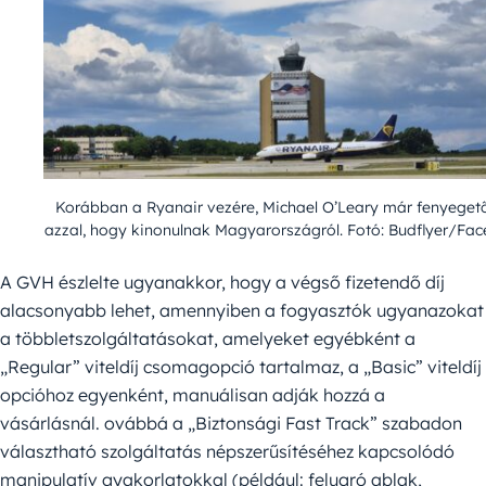
Korábban a Ryanair vezére, Michael O’Leary már fenyeget
azzal, hogy kinonulnak Magyarországról. Fotó: Budflyer/Fa
A GVH észlelte ugyanakkor, hogy a végső fizetendő díj
alacsonyabb lehet, amennyiben a fogyasztók ugyanazokat
a többletszolgáltatásokat, amelyeket egyébként a
„Regular” viteldíj csomagopció tartalmaz, a „Basic” viteldíj
opcióhoz egyenként, manuálisan adják hozzá a
vásárlásnál. ovábbá a „Biztonsági Fast Track” szabadon
választható szolgáltatás népszerűsítéséhez kapcsolódó
manipulatív gyakorlatokkal (például: felugró ablak,