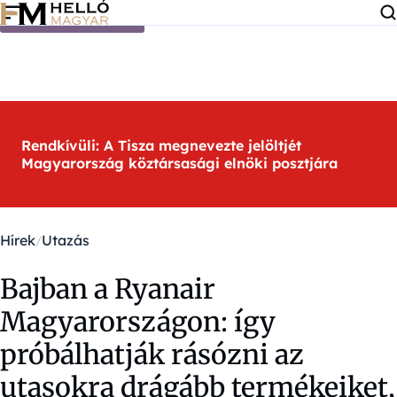
Ugrás a tartalomra
Rendkívüli: A Tisza megnevezte jelöltjét
Magyarország köztársasági elnöki posztjára
Hírek
Utazás
Bajban a Ryanair
Magyarországon: így
próbálhatják rásózni az
utasokra drágább termékeiket,