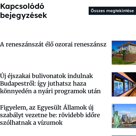
Kapcsolódó
Összes megtekintése
bejegyzések
A reneszánszát élő ozorai reneszánsz
Új éjszakai bulivonatok indulnak
Budapestről: így juthatsz haza
könnyedén a nyári programok után
Figyelem, az Egyesült Államok új
szabályt vezetne be: rövidebb időre
szólhatnak a vízumok