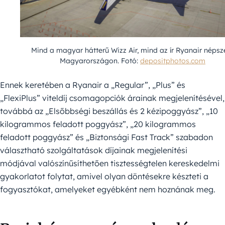
Mind a magyar hátterű Wizz Air, mind az ír Ryanair népsz
Magyarországon. Fotó:
depositphotos.com
Ennek keretében a Ryanair a „Regular”, „Plus” és
„FlexiPlus” viteldíj csomagopciók árainak megjelenítésével,
továbbá az „Elsőbbségi beszállás és 2 kézipoggyász”, „10
kilogrammos feladott poggyász”, „20 kilogrammos
feladott poggyász” és „Biztonsági Fast Track” szabadon
választható szolgáltatások díjainak megjelenítési
módjával valószínűsíthetően tisztességtelen kereskedelmi
gyakorlatot folytat, amivel olyan döntésekre készteti a
fogyasztókat, amelyeket egyébként nem hoznának meg.