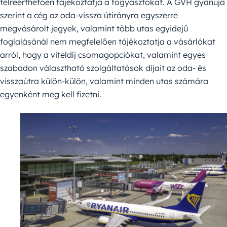
félreérthetően tájékoztatja a fogyasztókat. A GVH gyanúja
szerint a cég az oda-vissza útirányra egyszerre
megvásárolt jegyek, valamint több utas egyidejű
foglalásánál nem megfelelően tájékoztatja a vásárlókat
arról, hogy a viteldíj csomagopciókat, valamint egyes
szabadon választható szolgáltatások díjait az oda- és
visszaútra külön-külön, valamint minden utas számára
egyenként meg kell fizetni.