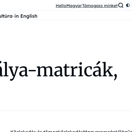
HelloMagyar
Támogass minket
ultúra
in English
álya-matricák,