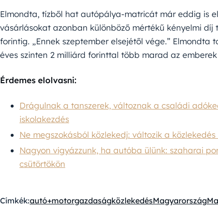
Elmondta, tízből hat autópálya-matricát már eddig is e
vásárlásokat azonban különböző mértékű kényelmi díj t
forintig. „Ennek szeptember elsejétől vége.” Elmondta
éves szinten 2 milliárd forinttal több marad az embere
Érdemes elolvasni:
Drágulnak a tanszerek, változnak a családi adóke
iskolakezdés
Ne megszokásból közlekedj: változik a közlekedé
Nagyon vigyázzunk, ha autóba ülünk: szaharai por é
csütörtökön
Címkék:
autó+motor
gazdaság
közlekedés
Magyarország
Ma