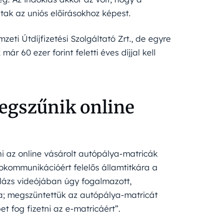
tak az uniós előírásokhoz képest.
eti Útdíjfizetési Szolgáltató Zrt., de egyre
 60 ezer forint feletti éves díjjal kell
megszűnik online
tni az online vásárolt autópálya-matricák
fokommunikációért felelős államtitkára a
lázs videójában úgy fogalmazott,
a; megszüntettük az autópálya-matricát
et fog fizetni az e-matricáért”.