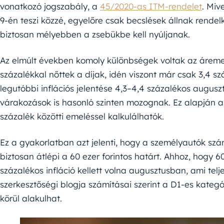
vonatkozó jogszabály, a
45/2020-as ITM-rendelet
. Miv
9-én teszi közzé, egyelőre csak becslések állnak rende
biztosan mélyebben a zsebükbe kell nyúljanak.
Az elmúlt években komoly különbségek voltak az árem
százalékkal nőttek a díjak, idén viszont már csak 3,4 
legutóbbi inflációs jelentése 4,3–4,4 százalékos auguszt
várakozások is hasonló szinten mozognak. Ez alapján a 
százalék közötti emeléssel kalkulálhatók.
Ez a gyakorlatban azt jelenti, hogy a személyautók szá
biztosan átlépi a 60 ezer forintos határt. Ahhoz, hogy 6
százalékos infláció kellett volna augusztusban, ami telj
szerkesztőségi blogja számításai szerint a D1-es kateg
körül alakulhat.