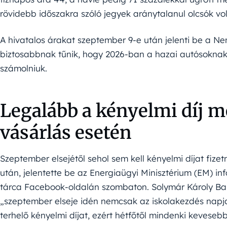
rövidebb időszakra szóló jegyek aránytalanul olcsók vol
A hivatalos árakat szeptember 9-e után jelenti be a Nemz
biztosabbnak tűnik, hogy 2026-ban a hazai autósoknak már
számolniuk.
Legalább a kényelmi díj 
vásárlás esetén
Szeptember elsejétől sehol sem kell kényelmi díjat fize
után, jelentette be az Energiaügyi Minisztérium (EM) in
tárca Facebook-oldalán szombaton. Solymár Károly Ba
„szeptember elseje idén nemcsak az iskolakezdés napj
terhelő kényelmi díjat, ezért hétfőtől mindenki kevesebb