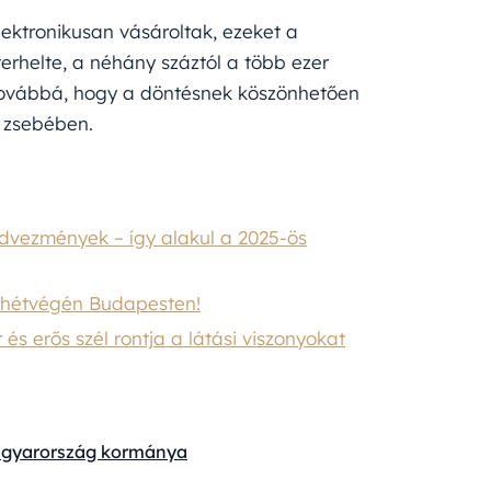
lektronikusan vásároltak, ezeket a
erhelte, a néhány száztól a több ezer
 továbbá, hogy a döntésnek köszönhetően
k zsebében.
dvezmények – így alakul a 2025-ös
s hétvégén Budapesten!
s erős szél rontja a látási viszonyokat
gyarország kormánya