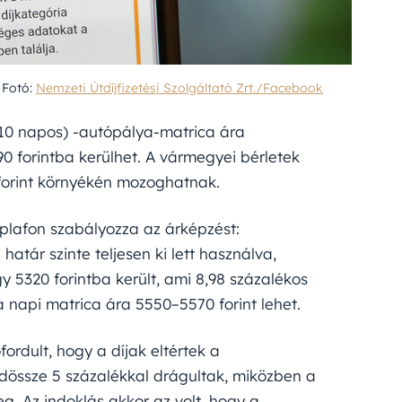
 Fotó:
Nemzeti Útdíjfizetési Szolgáltató Zrt./Facebook
 (10 napos) -autópálya-matrica ára
90 forintba kerülhet. A vármegyei bérletek
forint környékén mozoghatnak.
plafon szabályozza az árképzést:
határ szinte teljesen ki lett használva,
gy 5320 forintba került, ami 8,98 százalékos
a napi matrica ára 5550–5570 forint lehet.
ordult, hogy a díjak eltértek a
dössze 5 százalékkal drágultak, miközben a
g. Az indoklás akkor az volt, hogy a