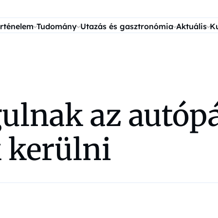
rténelem
Tudomány
Utazás és gasztronómia
Aktuális
K
gulnak az autóp
 kerülni