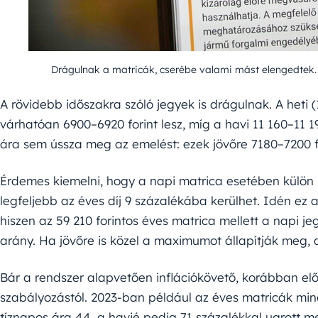
Drágulnak a matricák, cserébe valami mást elengedtek.
A rövidebb időszakra szóló jegyek is drágulnak. A heti
várhatóan 6900–6920 forint lesz, míg a havi 11 160–11 1
ára sem ússza meg az emelést: ezek jövőre 7180–7200 
Érdemes kiemelni, hogy a napi matrica esetében külön 
legfeljebb az éves díj 9 százalékába kerülhet. Idén ez a 
hiszen az 59 210 forintos éves matrica mellett a napi je
arány. Ha jövőre is közel a maximumot állapítják meg, 
Bár a rendszer alapvetően inflációkövető, korábban előf
szabályozástól. 2023-ban például az éves matricák min
tíznapos ára 44, a havié pedig 71 százalékkal ugrott me