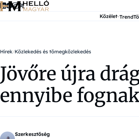
Ugrás a tartalomra
Közélet
Trend
Tö
Hírek
Közlekedés és tömegközlekedés
Jövőre újra drá
ennyibe fognak
Szerkesztőség