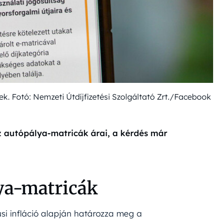
k. Fotó: Nemzeti Útdíjfizetési Szolgáltató Zrt./Facebook
 autópálya-matricák árai, a kérdés már
lya-matricák
si infláció alapján határozza meg a