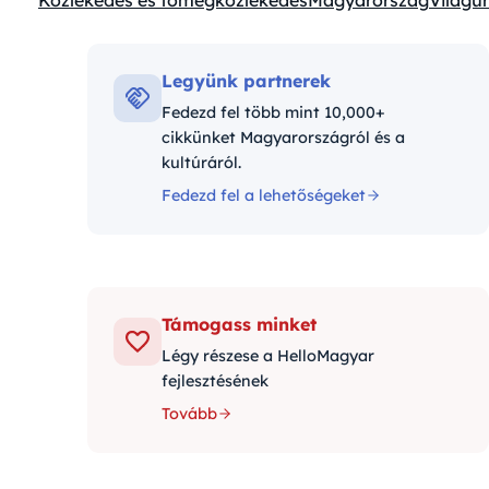
Közlekedés és tömegközlekedés
Magyarország
Világűr
Kategóriák:
Legyünk partnerek
Fedezd fel több mint 10,000+
cikkünket Magyarországról és a
kultúráról.
Fedezd fel a lehetőségeket
Támogass minket
Légy részese a HelloMagyar
fejlesztésének
Tovább