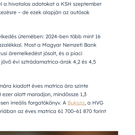
el a hivatalos adatokat a KSH szeptember
lkezésre – de ezek alapján az autósok
elkedés ütemében: 2024-ben több mint 16
százalékkal. Most a Magyar Nemzeti Bank
usi áremelkedést jósolt, és a piaci
jövő évi sztrádamatrica-árak 4,2 és 4,5
mára kiadott éves matrica ára szinte
0 ezer alatt maradjon, mindössze 1,3
esen irreális forgatókönyv. A
Buksza
, a HVG
óriában az éves matrica 61 700–61 870 forint