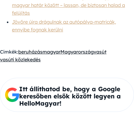
magyar határ között – lassan, de biztosan halad a
felújítás
Jövőre újra drágulnak az autópálya-matricák,
ennyibe fognak kerülni
Címkék:
beruházás
magyar
Magyarország
vasút
vasúti közlekedés
Itt állíthatod be, hogy a Google
keresőben elsők között legyen a
HelloMagyar!