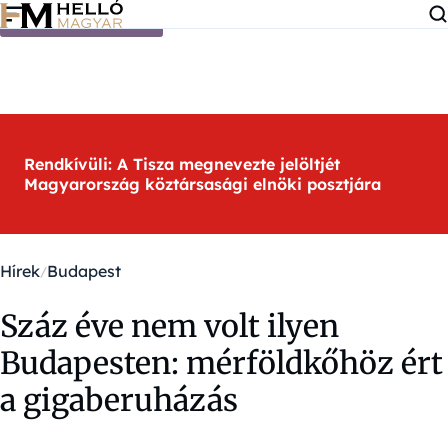
Ugrás a tartalomra
Rendkívüli: A Tisza megnevezte jelöltjét
Magyarország köztársasági elnöki posztjára
Hírek
Budapest
Száz éve nem volt ilyen
Budapesten: mérföldkőhöz ért
a gigaberuházás