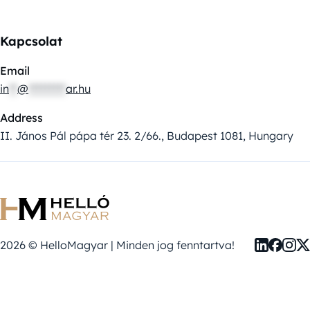
Kapcsolat
Email
in
**
@
*********
ar.hu
Address
II. János Pál pápa tér 23. 2/66., Budapest 1081, Hungary
2026 © HelloMagyar | Minden jog fenntartva!