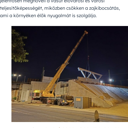
jelentősen megnöveli a vasút elővárosi és városi
teljesítőképességét, miközben csökken a zajkibocsátás,
ami a környéken élők nyugalmát is szolgálja.