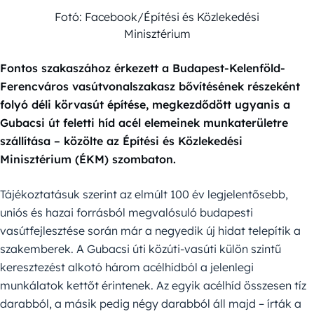
Fotó: Facebook/Építési és Közlekedési
Minisztérium
Fontos szakaszához érkezett a Budapest-Kelenföld-
Ferencváros vasútvonalszakasz bővítésének részeként
folyó déli körvasút építése, megkezdődött ugyanis a
Gubacsi út feletti híd acél elemeinek munkaterületre
szállítása – közölte az Építési és Közlekedési
Minisztérium (ÉKM) szombaton.
Tájékoztatásuk szerint az elmúlt 100 év legjelentősebb,
uniós és hazai forrásból megvalósuló budapesti
vasútfejlesztése során már a negyedik új hidat telepítik a
szakemberek. A Gubacsi úti közúti-vasúti külön szintű
keresztezést alkotó három acélhídból a jelenlegi
munkálatok kettőt érintenek. Az egyik acélhíd összesen tíz
darabból, a másik pedig négy darabból áll majd – írták a