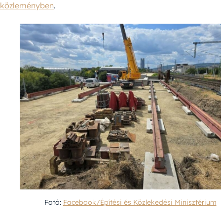
közleményben
.
Fotó:
Facebook/Építési és Közlekedési Minisztérium