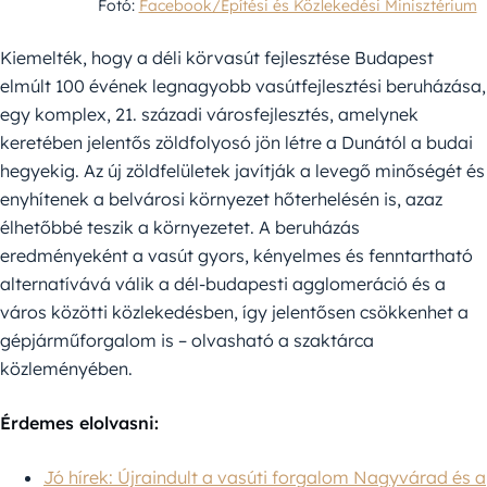
Fotó:
Facebook/Építési és Közlekedési Minisztérium
Kiemelték, hogy a déli körvasút fejlesztése Budapest
elmúlt 100 évének legnagyobb vasútfejlesztési beruházása,
egy komplex, 21. századi városfejlesztés, amelynek
keretében jelentős zöldfolyosó jön létre a Dunától a budai
hegyekig. Az új zöldfelületek javítják a levegő minőségét és
enyhítenek a belvárosi környezet hőterhelésén is, azaz
élhetőbbé teszik a környezetet. A beruházás
eredményeként a vasút gyors, kényelmes és fenntartható
alternatívává válik a dél-budapesti agglomeráció és a
város közötti közlekedésben, így jelentősen csökkenhet a
gépjárműforgalom is – olvasható a szaktárca
közleményében.
Érdemes elolvasni:
Jó hírek: Újraindult a vasúti forgalom Nagyvárad és a