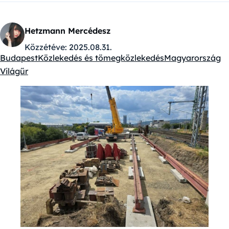
Hetzmann Mercédesz
Közzétéve:
2025.08.31.
Budapest
Közlekedés és tömegközlekedés
Magyarország
Kategóriák:
Világűr