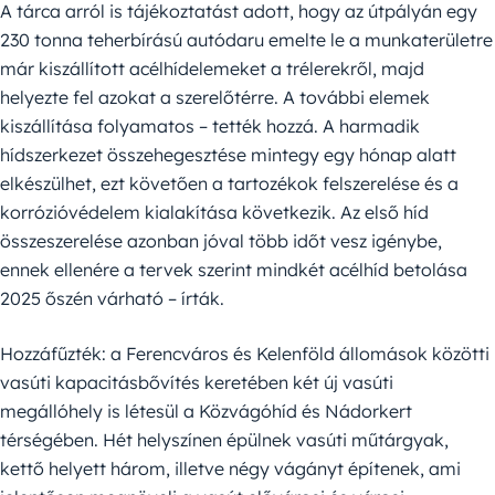
A tárca arról is tájékoztatást adott, hogy az útpályán egy
230 tonna teherbírású autódaru emelte le a munkaterületre
már kiszállított acélhídelemeket a trélerekről, majd
helyezte fel azokat a szerelőtérre. A további elemek
kiszállítása folyamatos – tették hozzá. A harmadik
hídszerkezet összehegesztése mintegy egy hónap alatt
elkészülhet, ezt követően a tartozékok felszerelése és a
korrózióvédelem kialakítása következik. Az első híd
összeszerelése azonban jóval több időt vesz igénybe,
ennek ellenére a tervek szerint mindkét acélhíd betolása
2025 őszén várható – írták.
Hozzáfűzték: a Ferencváros és Kelenföld állomások közötti
vasúti kapacitásbővítés keretében két új vasúti
megállóhely is létesül a Közvágóhíd és Nádorkert
térségében. Hét helyszínen épülnek vasúti műtárgyak,
kettő helyett három, illetve négy vágányt építenek, ami