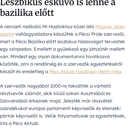
Leszbikus esküvő is lenne a
bazilika előtt
A nemzeti radikális Mi Hazánkhoz közel álló
Magyar Jelen
szerint
vallásgyalázásra készültek a Pécsi Pride szervezői,
mert a Pécsi Bazilika előtt leszbikus házasságot terveztek
egy színpadon. Emellett a gyülekező egy játszótér mellett
van. Mindezt egy olyan dokumentumra hivatkozva
közölték, ami a rendőrség és a szervezők egyeztetéséről
készült és eredetileg a
Pécs Aktuál hasábjain jelent meg
.
A szervezők nagyjából 1000-re taksálták a várható
résztvevők számát, akik közül sokan Ausztriából és
Szlovéniából érkeznek majd. Jelezték már részvételi
szándékukat európai parlamenti képviselők és ellenzéki
pártok képviselői is. Velük folyamatosak az egyeztetések,
írta a Pécs Aktuál.