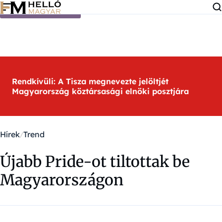
Ugrás a tartalomra
Rendkívüli: A Tisza megnevezte jelöltjét
Magyarország köztársasági elnöki posztjára
Hírek
Trend
Újabb Pride-ot tiltottak be
Magyarországon