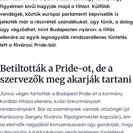
figyelmen kívül hagyják majd a tiltást. Külföldi
vendégek, köztük európai parlamenti képviselők is
jelezték már a részvételi szándékukat, úgy tűnik, a dolog
úgy végződhet, mint Budapesten nyáron: a tiltás
ellenére az egyik legnagyobb rendszerellenes tüntetés
lett a fővárosi Pride-ból.
Betiltották a Pride-ot, de a
szervezők meg akarják tartani
Június végén tartották a Budapest Pride-ot a kormány
korábbi tiltása ellenére, kvázi önkormányzati
rendezvényként. Bár az eseménynek vannak utózöngéi (pl.
Karácsony Gergely fővárosi főpolgármester kapcsán), ám
az elemzők nagyjából konszenzusosan úgy gondolják, hogy
a felvonulás tulajdonképpen rendszerellenes tüntetéssé