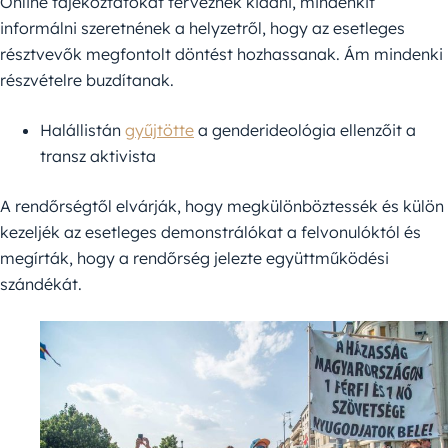
Online tájékoztatókat terveznek kiadni, mindenkit
informálni szeretnének a helyzetről, hogy az esetleges
résztvevők megfontolt döntést hozhassanak. Ám mindenki
részvételre buzdítanak.
Halállistán
gyűjtötte
a genderideológia ellenzőit a
transz aktivista
A rendőrségtől elvárják, hogy megkülönböztessék és külön
kezeljék az esetleges demonstrálókat a felvonulóktól és
megírták, hogy a rendőrség jelezte együttműködési
szándékát.