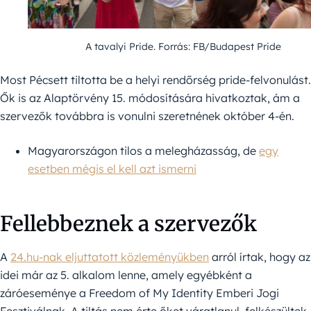
A tavalyi Pride. Forrás: FB/Budapest Pride
Most Pécsett tiltotta be a helyi rendőrség pride-felvonulást.
Ők is az Alaptörvény 15. módosítására hivatkoztak, ám a
szervezők továbbra is vonulni szeretnének október 4-én.
Magyarországon tilos a melegházasság, de
egy
esetben mégis el kell azt ismerni
Fellebbeznek a szervezők
A
24.hu-nak eljuttatott közleményükben
arról írtak, hogy az
idei már az 5. alkalom lenne, amely egyébként a
záróeseménye a Freedom of My Identity Emberi Jogi
Fesztiválnak. A tiltás nem érte őket váratlanul, felkészültek