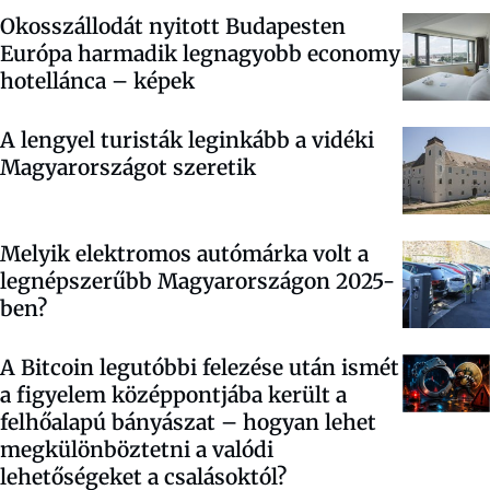
Okosszállodát nyitott Budapesten
Európa harmadik legnagyobb economy
hotellánca – képek
A lengyel turisták leginkább a vidéki
Magyarországot szeretik
Melyik elektromos autómárka volt a
legnépszerűbb Magyarországon 2025-
ben?
A Bitcoin legutóbbi felezése után ismét
a figyelem középpontjába került a
felhőalapú bányászat – hogyan lehet
megkülönböztetni a valódi
lehetőségeket a csalásoktól?