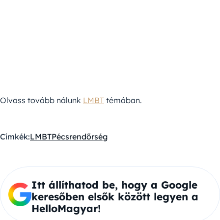
Olvass tovább nálunk
LMBT
témában.
Címkék:
LMBT
Pécs
rendőrség
Itt állíthatod be, hogy a Google
keresőben elsők között legyen a
HelloMagyar!