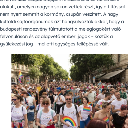
alakult, amelyen nagyon sokan vettek részt, így a tiltással
nem nyert semmit a kormány, csupán veszített. A nagy
külföldi sajtóorgánumok azt hangsúlyozták akkor, hogy a
budapesti rendezvény túlmutatott a melegjogokért való
felvonuláson és az alapvető emberi jogok – köztük a
gyülekezési jog – melletti egységes fellépéssé vált.