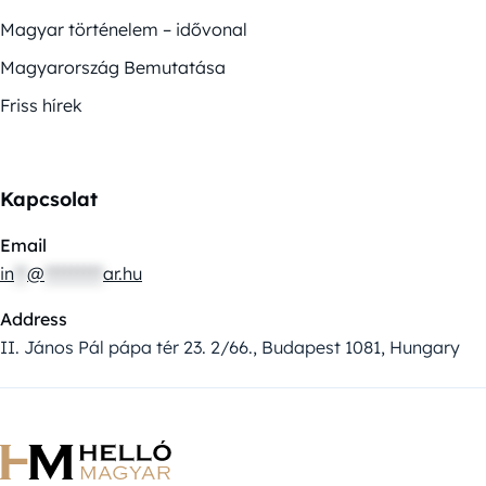
Magyar történelem – idővonal
Magyarország Bemutatása
Friss hírek
Kapcsolat
Email
in
**
@
*********
ar.hu
Address
II. János Pál pápa tér 23. 2/66., Budapest 1081, Hungary