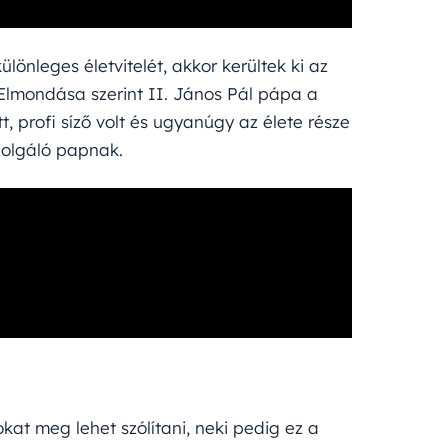
lönleges életvitelét, akkor kerültek ki az
 Elmondása szerint II. János Pál pápa a
, profi síző volt és ugyanúgy az élete része
szolgáló papnak.
kat meg lehet szólítani, neki pedig ez a