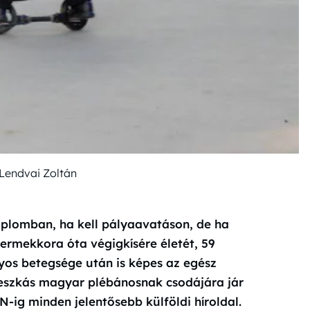
/Lendvai Zoltán
plomban, ha kell pályaavatáson, de ha
gyermekkora óta végigkísére életét, 59
úlyos betegsége után is képes az egész
deszkás magyar plébánosnak csodájára jár
N-ig minden jelentősebb külföldi híroldal.