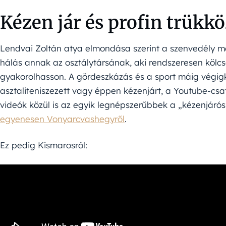
Kézen jár és profin trükk
Lendvai Zoltán atya elmondása szerint a szenvedély 
hálás annak az osztálytársának, aki rendszeresen kölc
gyakorolhasson. A gördeszkázás és a sport máig végigkís
asztaliteniszezett vagy éppen kézenjárt, a Youtube-csato
videók közül is az egyik legnépszerűbbek a „kézenjárós
egyenesen Vonyarcvashegyről
.
Ez pedig Kismarosról: