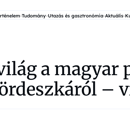
rténelem
Tudomány
Utazás és gasztronómia
Aktuális
K
 világ a magyar
gördeszkáról – 