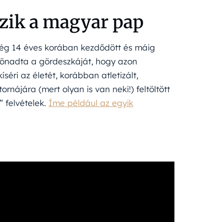
özik a magyar pap
még 14 éves korában kezdődött és máig
sönadta a gördeszkáját, hogy azon
éri az életét, korábban atletizált,
rnájára (mert olyan is van neki!) feltöltött
” felvételek.
Íme például az egyik