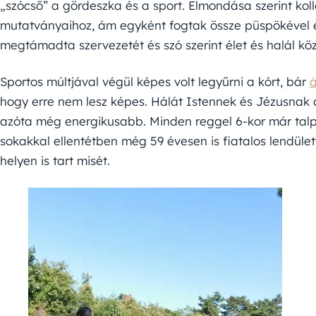
„szócső” a gördeszka és a sport. Elmondása szerint koll
mutatványaihoz, ám egyként fogtak össze püspökével és
megtámadta szervezetét és szó szerint élet és halál köz
Sportos múltjával végül képes volt legyűrni a kórt, bár
á
hogy erre nem lesz képes. Hálát Istennek és Jézusnak 
azóta még energikusabb. Minden reggel 6-kor már talp
sokakkal ellentétben még 59 évesen is fiatalos lendület
helyen is tart misét.