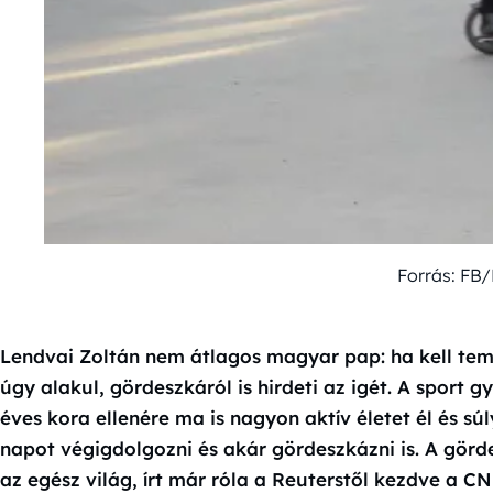
Forrás: FB
Lendvai Zoltán nem átlagos magyar pap: ha kell tem
úgy alakul, gördeszkáról is hirdeti az igét. A sport 
éves kora ellenére ma is nagyon aktív életet él és s
napot végigdolgozni és akár gördeszkázni is. A gör
az egész világ, írt már róla a Reuterstől kezdve a CN