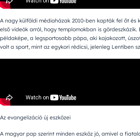
A nagy külföldi médiaházak 2010-ben kapták fel őt és kü
első videók arról, hogy templomokban is gördeszkázik.
példaképe, a legsportosabb pápa, aki kajakozott, úszott
volt a sport, mint az egykori rédicsi, jelenleg Lentiben 
Az evangelizáció új eszközei
A magyar pap szerint minden eszköz jó, amivel a fiatalo