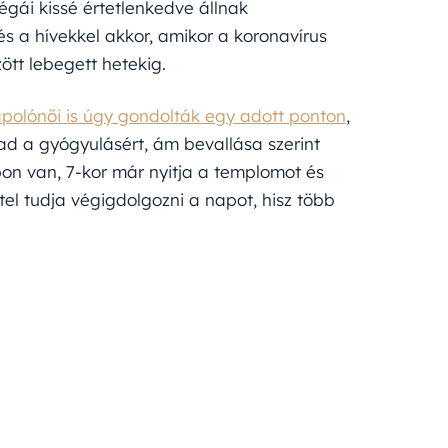
égái kissé értetlenkedve állnak
 a hívekkel akkor, amikor a koronavírus
ött lebegett hetekig.
polónői is úgy gondolták egy adott ponton
,
ad a gyógyulásért, ám bevallása szerint
on van, 7-kor már nyitja a templomot és
tel tudja végigdolgozni a napot, hisz több