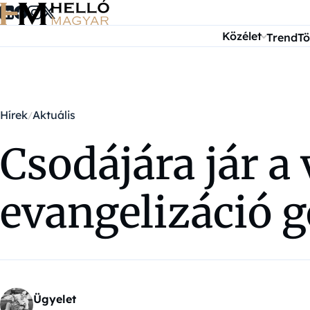
Ugrás a tartalomra
Közélet
Trend
Tö
Hírek
Aktuális
Csodájára jár a
evangelizáció 
Ügyelet