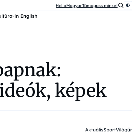
HelloMagyar
Támogass minket
ultúra
in English
 papnak:
videók, képek
Aktuális
Sport
Világűr