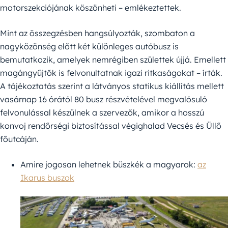
motorszekciójának köszönheti – emlékeztettek.
Mint az összegzésben hangsúlyozták, szombaton a
nagyközönség előtt két különleges autóbusz is
bemutatkozik, amelyek nemrégiben születtek újjá. Emellett
magángyűjtők is felvonultatnak igazi ritkaságokat – írták.
A tájékoztatás szerint a látványos statikus kiállítás mellett
vasárnap 16 órától 80 busz részvételével megvalósuló
felvonulással készülnek a szervezők, amikor a hosszú
konvoj rendőrségi biztosítással végighalad Vecsés és Üllő
főutcáján.
Amire jogosan lehetnek büszkék a magyarok:
az
Ikarus buszok