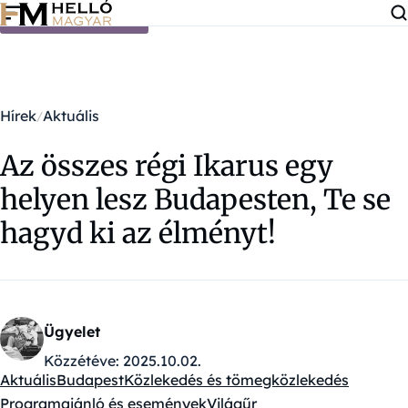
Ugrás a tartalomra
Hírek
Aktuális
Az összes régi Ikarus egy
helyen lesz Budapesten, Te se
hagyd ki az élményt!
Ügyelet
Közzétéve:
2025.10.02.
Aktuális
Budapest
Közlekedés és tömegközlekedés
Kategóriák:
Programajánló és események
Világűr