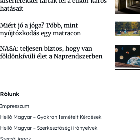
kísérletekkel tárták fel a cukor káros
hatásait
Miért jó a jóga? Több, mint
nyújtózkodás egy matracon
NASA: teljesen biztos, hogy van
földönkívüli élet a Naprendszerben
Rólunk
Impresszum
Helló Magyar – Gyakran Ismételt Kérdések
Helló Magyar – Szerkesztőségi irányelvek
Szerzői jogok