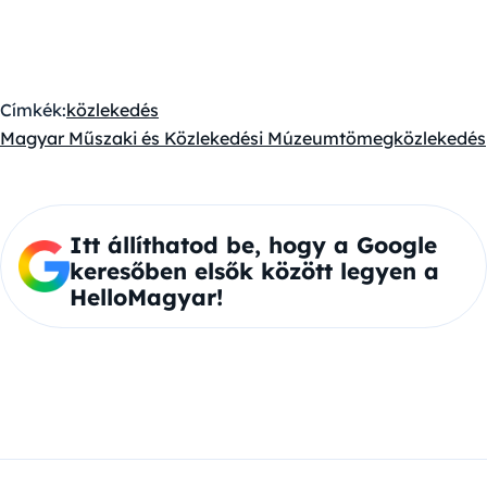
Címkék:
közlekedés
Magyar Műszaki és Közlekedési Múzeum
tömegközlekedés
Itt állíthatod be, hogy a Google
keresőben elsők között legyen a
HelloMagyar!