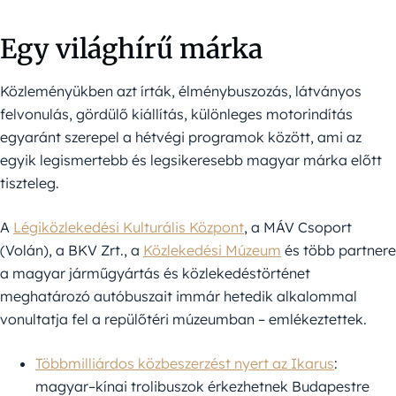
Egy világhírű márka
Közleményükben azt írták, élménybuszozás, látványos
felvonulás, gördülő kiállítás, különleges motorindítás
egyaránt szerepel a hétvégi programok között, ami az
egyik legismertebb és legsikeresebb magyar márka előtt
tiszteleg.
A
Légiközlekedési Kulturális Központ
, a MÁV Csoport
(Volán), a BKV Zrt., a
Közlekedési Múzeum
és több partnere
a magyar járműgyártás és közlekedéstörténet
meghatározó autóbuszait immár hetedik alkalommal
vonultatja fel a repülőtéri múzeumban – emlékeztettek.
Többmilliárdos közbeszerzést nyert az Ikarus
:
magyar–kínai trolibuszok érkezhetnek Budapestre