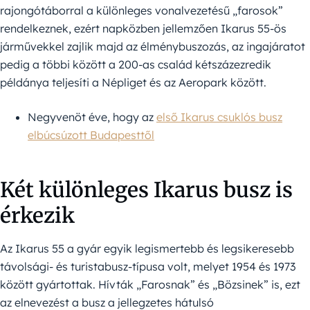
rajongótáborral a különleges vonalvezetésű „farosok”
rendelkeznek, ezért napközben jellemzően Ikarus 55-ös
járművekkel zajlik majd az élménybuszozás, az ingajáratot
pedig a többi között a 200-as család kétszázezredik
példánya teljesíti a Népliget és az Aeropark között.
Negyvenöt éve, hogy az
első Ikarus csuklós busz
elbúcsúzott Budapesttől
Két különleges Ikarus busz is
érkezik
Az Ikarus 55 a gyár egyik legismertebb és legsikeresebb
távolsági- és turistabusz-típusa volt, melyet 1954 és 1973
között gyártottak. Hívták „Farosnak” és „Bözsinek” is, ezt
az elnevezést a busz a jellegzetes hátulsó