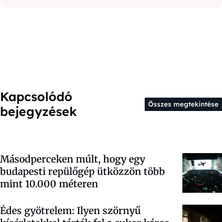
Kapcsolódó
Összes megtekintése
bejegyzések
Másodperceken múlt, hogy egy
budapesti repülőgép ütközzön több
mint 10.000 méteren
Édes gyötrelem: Ilyen szörnyű