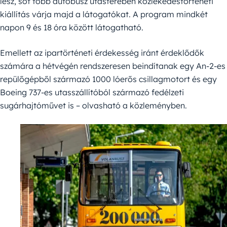
lesz, sőt több autóbusz utasterében közlekedéstörténeti
kiállítás várja majd a látogatókat. A program mindkét
napon 9 és 18 óra között látogatható.
Emellett az ipartörténeti érdekesség iránt érdeklődők
számára a hétvégén rendszeresen beindítanak egy An-2-es
repülőgépből származó 1000 lóerős csillagmotort és egy
Boeing 737-es utasszállítóból származó fedélzeti
sugárhajtóművet is – olvasható a közleményben.