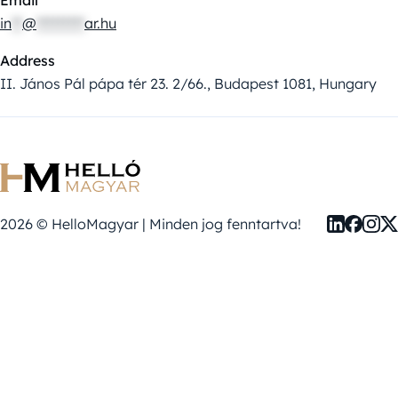
in
**
@
*********
ar.hu
Address
II. János Pál pápa tér 23. 2/66., Budapest 1081, Hungary
2026 © HelloMagyar | Minden jog fenntartva!