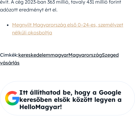
évit. A cég 2023-ban 363 millió, tavaly 431 millió forint
adózott eredményt ért el.
Megnyílt Magyarország első 0–24-es, személyzet
nélküli okosboltja
Címkék:
kereskedelem
magyar
Magyarország
Szeged
vásárlás
Itt állíthatod be, hogy a Google
keresőben elsők között legyen a
HelloMagyar!