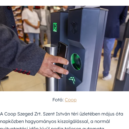
Fotó:
Coop
A Coop Szeged Zrt. Szent István téri üzletében május óta
napközben hagyományos kiszolgálással, a normál
nyitvatartási időn kívül pedig teljesen automata