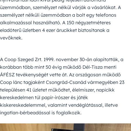
üzemmódban, személyzet nélkül várják a vásárlókat. A
személyzet nélküli üzemmódban a bolt egy telefonos
alkalmazással használható. A 150 négyzetméteres
eladóterű üzletben 4 ezer árucikket biztosítanak a
vevőknek.
A Coop Szeged Zrt. 1999. november 30-án alapították, a
korábban több mint 50 évig működő Dél-Tisza menti
ÁFÉSZ tevékenységét vette át. Az országosan működő
Coop lánc tagjaként Csongrád-Csanád vármegyében 23
településen 41 üzletet működtet, élelmiszer, napicikk
kereskedelmen túl papír-írószer és játék
kiskereskedelemmel, valamint vendéglátással, illetve
ingatlan-bérbeadással is foglalkozik.