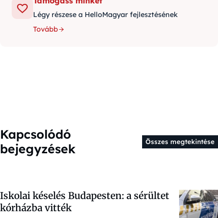
Támogass minket
Légy részese a HelloMagyar fejlesztésének
Tovább
Kapcsolódó
Összes megtekintése
bejegyzések
Iskolai késelés Budapesten: a sérültet
kórházba vitték