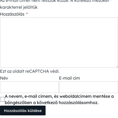
Az e-mail címet nem tesszük közzé.
A kötelező mezőket
*
karakterrel jelöltük
Hozzászólás
*
Ezt az oldalt reCAPTCHA védi.
Név
E-mail cím
A nevem, e-mail címem, és weboldalcímem mentése a
böngészőben a következő hozzászólásomhoz.