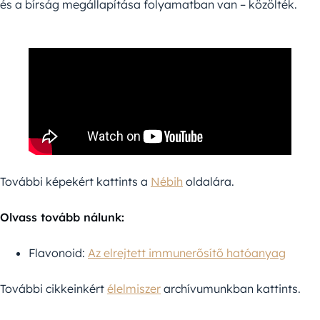
és a bírság megállapítása folyamatban van – közölték.
További képekért kattints a
Nébih
oldalára.
Olvass tovább nálunk:
Flavonoid:
Az elrejtett immunerősítő hatóanyag
További cikkeinkért
élelmiszer
archívumunkban kattints.