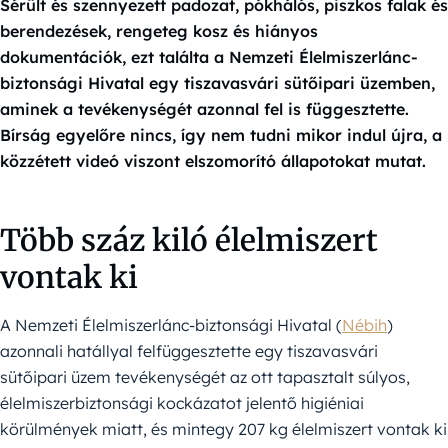
Sérült és szennyezett padozat, pókhálós, piszkos falak és
berendezések, rengeteg kosz és hiányos
dokumentációk, ezt találta a Nemzeti Élelmiszerlánc-
biztonsági Hivatal egy tiszavasvári sütőipari üzemben,
aminek a tevékenységét azonnal fel is függesztette.
Bírság egyelőre nincs, így nem tudni mikor indul újra, a
közzétett videó viszont elszomorító állapotokat mutat.
Több száz kiló élelmiszert
vontak ki
A Nemzeti Élelmiszerlánc-biztonsági Hivatal (
Nébih
)
azonnali hatállyal felfüggesztette egy tiszavasvári
sütőipari üzem tevékenységét az ott tapasztalt súlyos,
élelmiszerbiztonsági kockázatot jelentő higiéniai
körülmények miatt, és mintegy 207 kg élelmiszert vontak ki