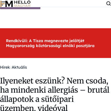
Ugrás a tartalomra
Rendkívüli: A Tisza megnevezte jelöltjét
Magyarország köztársasági elnöki posztjára
Hírek
Aktuális
Ilyeneket eszünk? Nem csoda,
ha mindenki allergiás – brutál
állapotok a sütőipari
üzemben, videóval