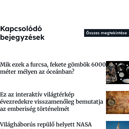
Kapcsolódó
Összes megtekintése
bejegyzések
Mik ezek a furcsa, fekete gömbök 6000
méter mélyen az óceánban?
Ez az interaktív világtérkép
évezredekre visszamenőleg bemutatja
az emberiség történelmét
Világháborús repülő helyett NASA