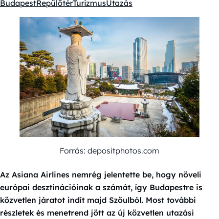
Budapest
Repülőtér
Turizmus
Utazás
Kategóriák:
Forrás: depositphotos.com
Az Asiana Airlines nemrég jelentette be, hogy növeli
európai desztinációinak a számát, így Budapestre is
közvetlen járatot indít majd Szöulból. Most további
részletek és menetrend jött az új közvetlen utazási