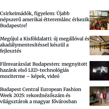
Csirkeimádók, figyelem: Újabb
népszerű amerikai étteremlánc érkezik
Budapestre!
Megújul a Kisföldalatti: új megállóval és
akadálymentesítéssel készül a
fejlesztés
Filmvarázslat Budapesten: megnyitott
hazánk első LED-technológiás
moziterme – képek, videó
Budapest Central European Fashion
Week 2025: rekordnézőszám és
világsztárok a magyar fővárosban