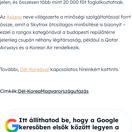
jelen, és összesen több mint 20 000 főt foglalkoztatnak.
Az
Asiana
neve világszerte a minőségi szolgáltatással forrt
össze, amit a Skytrax ötcsillagos minősítése is bizonyít –
ezzel a rangos kategóriával a budapesti repülőtérre
jelenleg csupán néhány légitársaság, például a Qatar
Airways és a Korean Air rendelkezik.
További,
Dél-Koreával
kapcsolatos híreinkért kattints.
Címkék:
Dél-Korea
Magyarország
utazás
Itt állíthatod be, hogy a Google
keresőben elsők között legyen a