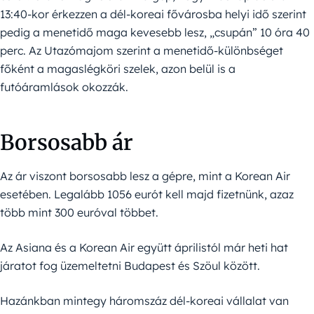
13:40-kor érkezzen a dél-koreai fővárosba helyi idő szerint
pedig a menetidő maga kevesebb lesz, „csupán” 10 óra 40
perc. Az Utazómajom szerint a menetidő-különbséget
főként a magaslégköri szelek, azon belül is a
futóáramlások okozzák.
Borsosabb ár
Az ár viszont borsosabb lesz a gépre, mint a Korean Air
esetében. Legalább 1056 eurót kell majd fizetnünk, azaz
több mint 300 euróval többet.
Az Asiana és a Korean Air együtt áprilistól már heti hat
járatot fog üzemeltetni Budapest és Szöul között.
Hazánkban mintegy háromszáz dél-koreai vállalat van