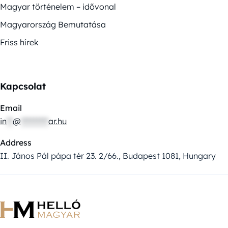
Magyar történelem – idővonal
Magyarország Bemutatása
Friss hírek
Kapcsolat
Email
in
**
@
*********
ar.hu
Address
II. János Pál pápa tér 23. 2/66., Budapest 1081, Hungary