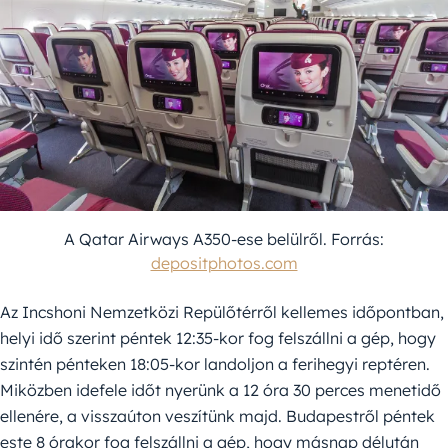
A Qatar Airways A350-ese belülről. Forrás:
depositphotos.com
Az Incshoni Nemzetközi Repülőtérről kellemes időpontban,
helyi idő szerint péntek 12:35-kor fog felszállni a gép, hogy
szintén pénteken 18:05-kor landoljon a ferihegyi reptéren.
Miközben idefele időt nyerünk a 12 óra 30 perces menetidő
ellenére, a visszaúton veszítünk majd. Budapestről péntek
este 8 órakor fog felszállni a gép, hogy másnap délután