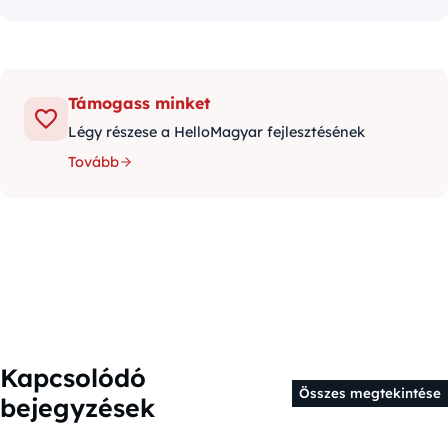
Támogass minket
Légy részese a HelloMagyar fejlesztésének
Tovább
Kapcsolódó
Összes megtekintése
bejegyzések