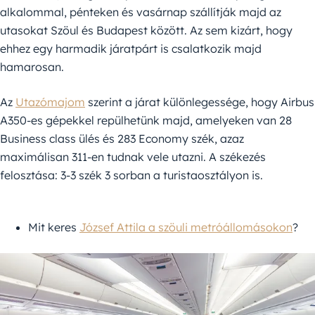
alkalommal, pénteken és vasárnap szállítják majd az
utasokat Szöul és Budapest között. Az sem kizárt, hogy
ehhez egy harmadik járatpárt is csalatkozik majd
hamarosan.
Az
Utazómajom
szerint a járat különlegessége, hogy Airbus
A350-es gépekkel repülhetünk majd, amelyeken van 28
Business class ülés és 283 Economy szék, azaz
maximálisan 311-en tudnak vele utazni. A székezés
felosztása: 3-3 szék 3 sorban a turistaosztályon is.
Mit keres
József Attila a szöuli metróállomásokon
?