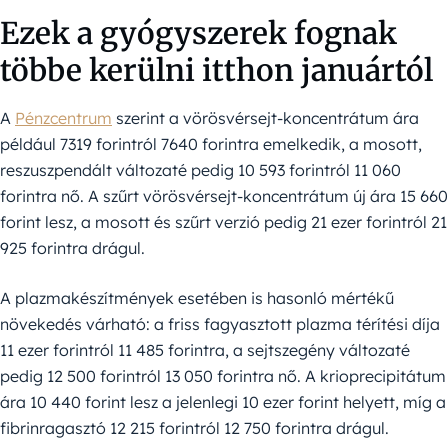
Ezek a gyógyszerek fognak
többe kerülni itthon januártól
A
Pénzcentrum
szerint a vörösvérsejt-koncentrátum ára
például 7319 forintról 7640 forintra emelkedik, a mosott,
reszuszpendált változaté pedig 10 593 forintról 11 060
forintra nő. A szűrt vörösvérsejt-koncentrátum új ára 15 660
forint lesz, a mosott és szűrt verzió pedig 21 ezer forintról 21
925 forintra drágul.
A plazmakészítmények esetében is hasonló mértékű
növekedés várható: a friss fagyasztott plazma térítési díja
11 ezer forintról 11 485 forintra, a sejtszegény változaté
pedig 12 500 forintról 13 050 forintra nő. A krioprecipitátum
ára 10 440 forint lesz a jelenlegi 10 ezer forint helyett, míg a
fibrinragasztó 12 215 forintról 12 750 forintra drágul.