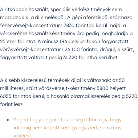
A ritkábban használt, speciális vérkészítmények sem
maradnak ki a díjemelésből. A gépi aferezisből származó
fehérvérsejt-koncentrátum 7830 forintba kerül majd, a
vércseréhez használt készítmény ára pedig meghaladja a
25 ezer forintot. A mínusz 196 Celsius-fokon fagyasztott
vörösvérsejt-koncentrátum 26 100 forintra drágul, a szűrt,
fagyasztott változat pedig 31 320 forintba kerülhet.
A kisebb kiszerelésű termékek díjai is változnak: az 50
milliliteres, szűrt vörösvérsejt-készítmény 5800 helyett
6055 forintba kerül, a hasonló plazmakiszerelés pedig 5220
forint lesz.
Meghalt egy daganatos beteg itthon úgy, hogy
haláláig nem kapott sem gyógyszert, sem más
kezelést