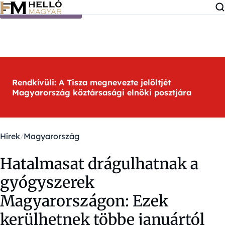
Ugrás a tartalomra
Rendkívüli: A Tisza megnevezte jelöltjét
Magyarország köztársasági elnöki posztjára
Hírek
Magyarország
Hatalmasat drágulhatnak a
gyógyszerek
Magyarországon: Ezek
kerülhetnek többe januártól