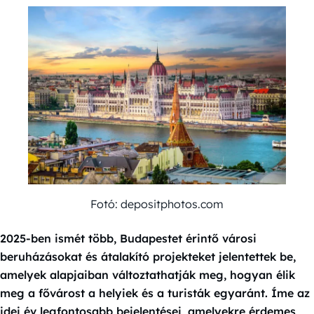
Fotó: depositphotos.com
2025-ben ismét több, Budapestet érintő városi
beruházásokat és átalakító projekteket jelentettek be,
amelyek alapjaiban változtathatják meg, hogyan élik
meg a fővárost a helyiek és a turisták egyaránt. Íme az
idei év legfontosabb bejelentései, amelyekre érdemes