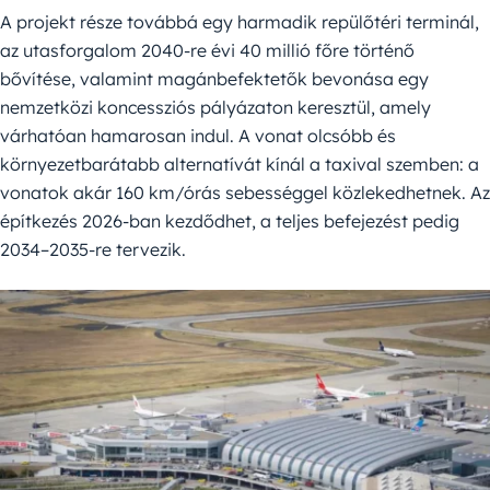
A projekt része továbbá egy harmadik repülőtéri terminál,
az utasforgalom 2040-re évi 40 millió főre történő
bővítése, valamint magánbefektetők bevonása egy
nemzetközi koncessziós pályázaton keresztül, amely
várhatóan hamarosan indul. A vonat olcsóbb és
környezetbarátabb alternatívát kínál a taxival szemben: a
vonatok akár 160 km/órás sebességgel közlekedhetnek. Az
építkezés 2026-ban kezdődhet, a teljes befejezést pedig
2034–2035-re tervezik.