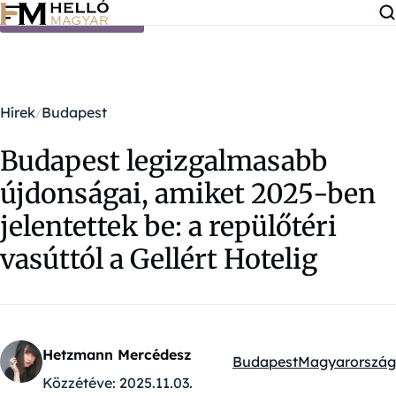
Ugrás a tartalomra
Hírek
Budapest
Budapest legizgalmasabb
újdonságai, amiket 2025-ben
jelentettek be: a repülőtéri
vasúttól a Gellért Hotelig
Hetzmann Mercédesz
Budapest
Magyarország
Kategóriák:
Közzétéve:
2025.11.03.