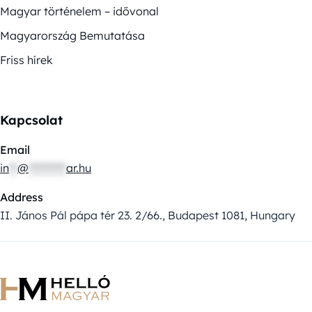
Magyar történelem – idővonal
Magyarország Bemutatása
Friss hírek
Kapcsolat
Email
in
**
@
*********
ar.hu
Address
II. János Pál pápa tér 23. 2/66., Budapest 1081, Hungary