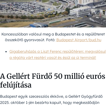
Koncesszióban valósul meg a Budapestet és a repülőteret
összekötő gyorsvasút. Fotó:
Budapest Airport/bud.hu
Gigaberuházás a Liszt Ferenc repülőtéren: megvalósul
a régóta várt reptéri vasút és épül az új terminál!
A Gellért Fürdő 50 millió eurós
felújítása
Budapest egyik szecessziós ékköve, a Gellért Gyógyfürdő
2025. október 1-jén bezárta kapuit, hogy megkezdődjön