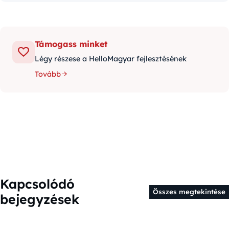
Támogass minket
Légy részese a HelloMagyar fejlesztésének
Tovább
Kapcsolódó
Összes megtekintése
bejegyzések