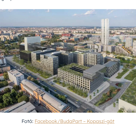
Fotó:
Facebook/BudaPart – Kopaszi-gát