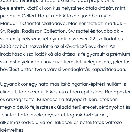
2025-ben Budapest több luxusszállodai projektet is
bejelentett, köztük ikonikus helyszínek átalakítását, mint
például a Gellért Hotel átalakítása a jövőben nyíló
Mandarin Oriental szállodává. Más nemzetközi márkák –
St. Regis, Radisson Collection, Swissotel és továbbiak –
szintén új helyszíneket nyitnak, összesen 22 szállodát és
3000 szobát hozva létre az elkövetkező években. Az
irodaházak szállodákká alakítása is felgyorsult a prémium
szálláshelyek iránti növekvő kereslet kielégítésére, jelentős
bővülést biztosítva a városi vendéglátás kapacitásában.
Ugyanakkor egy hatalmas lakóingatlan-építési hullám is
elindult, több ezer új lakás és otthon építésével Budapesten
és országszerte. Különösen a folyóparti kerületekben
megvalósuló fejlesztések új zöld területeket, sétányokat és
fenntartható lakókörnyezetet fognak biztosítani,
alkalmazkodva a városi lakosok és befektetők változó
igényeihez.