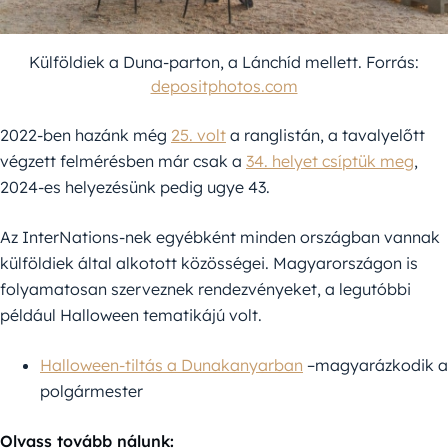
Külföldiek a Duna-parton, a Lánchíd mellett. Forrás:
depositphotos.com
2022-ben hazánk még
25. volt
a ranglistán, a tavalyelőtt
végzett felmérésben már csak a
34. helyet csíptük meg
,
2024-es helyezésünk pedig ugye 43.
Az InterNations-nek egyébként minden országban vannak
külföldiek által alkotott közösségei. Magyarországon is
folyamatosan szerveznek rendezvényeket, a legutóbbi
például Halloween tematikájú volt.
Halloween-tiltás a Dunakanyarban
–magyarázkodik a
polgármester
Olvass tovább nálunk: