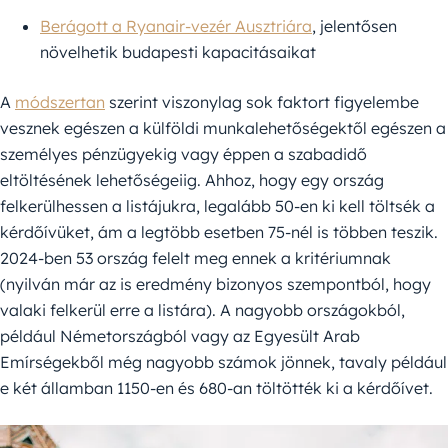
Berágott a Ryanair-vezér Ausztriára
, jelentősen
növelhetik budapesti kapacitásaikat
A
módszertan
szerint viszonylag sok faktort figyelembe
vesznek egészen a külföldi munkalehetőségektől egészen a
személyes pénzügyekig vagy éppen a szabadidő
eltöltésének lehetőségeiig. Ahhoz, hogy egy ország
felkerülhessen a listájukra, legalább 50-en ki kell töltsék a
kérdőívüket, ám a legtöbb esetben 75-nél is többen teszik.
2024-ben 53 ország felelt meg ennek a kritériumnak
(nyilván már az is eredmény bizonyos szempontból, hogy
valaki felkerül erre a listára). A nagyobb országokból,
például Németországból vagy az Egyesült Arab
Emírségekből még nagyobb számok jönnek, tavaly például
e két államban 1150-en és 680-an töltötték ki a kérdőívet.