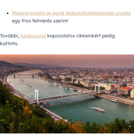
Magyarország az egyik legbarátságtalanabb ország
egy friss felmérés szerint
További,
turizmussal
kapcsolatos cikkeinkért pedig
kattints.