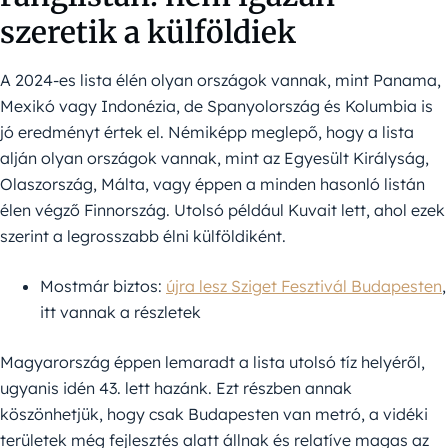
szeretik a külföldiek
A 2024-es lista élén olyan országok vannak, mint Panama,
Mexikó vagy Indonézia, de Spanyolország és Kolumbia is
jó eredményt értek el. Némiképp meglepő, hogy a lista
alján olyan országok vannak, mint az Egyesült Királyság,
Olaszország, Málta, vagy éppen a minden hasonló listán
élen végző Finnország. Utolsó például Kuvait lett, ahol ezek
szerint a legrosszabb élni külföldiként.
Mostmár biztos:
újra lesz Sziget Fesztivál Budapesten
,
itt vannak a részletek
Magyarország éppen lemaradt a lista utolsó tíz helyéről,
ugyanis idén 43. lett hazánk. Ezt részben annak
köszönhetjük, hogy csak Budapesten van metró, a vidéki
területek még fejlesztés alatt állnak és relatíve magas az