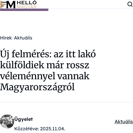
Ugrás a tartalomra
Hírek
Aktuális
Új felmérés: az itt lakó
külföldiek már rossz
véleménnyel vannak
Magyarországról
Ügyelet
Aktuális
Kategór
Közzétéve:
2025.11.04.