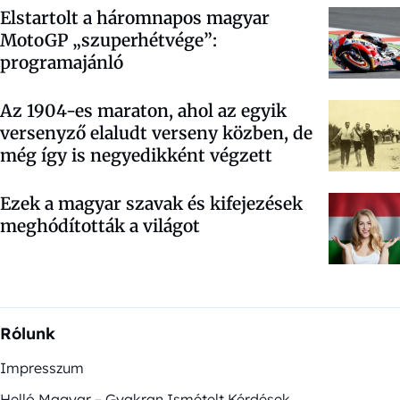
Elstartolt a háromnapos magyar
MotoGP „szuperhétvége”:
programajánló
Az 1904-es maraton, ahol az egyik
versenyző elaludt verseny közben, de
még így is negyedikként végzett
Ezek a magyar szavak és kifejezések
meghódították a világot
Rólunk
Impresszum
Helló Magyar – Gyakran Ismételt Kérdések