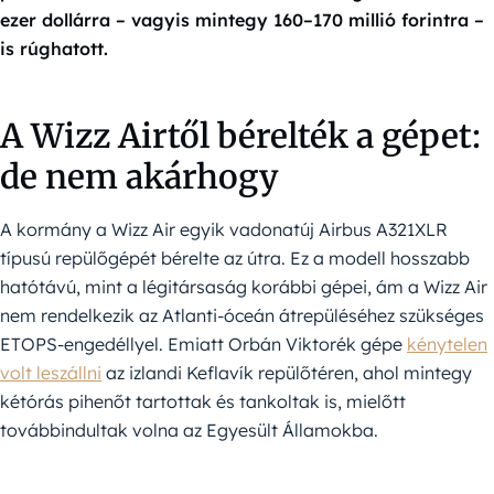
ezer dollárra – vagyis mintegy 160–170 millió forintra –
is rúghatott.
A Wizz Airtől bérelték a gépet:
de nem akárhogy
A kormány a Wizz Air egyik vadonatúj Airbus A321XLR
típusú repülőgépét bérelte az útra. Ez a modell hosszabb
hatótávú, mint a légitársaság korábbi gépei, ám a Wizz Air
nem rendelkezik az Atlanti-óceán átrepüléséhez szükséges
ETOPS-engedéllyel. Emiatt Orbán Viktorék gépe
kénytelen
volt leszállni
az izlandi Keflavík repülőtéren, ahol mintegy
kétórás pihenőt tartottak és tankoltak is, mielőtt
továbbindultak volna az Egyesült Államokba.