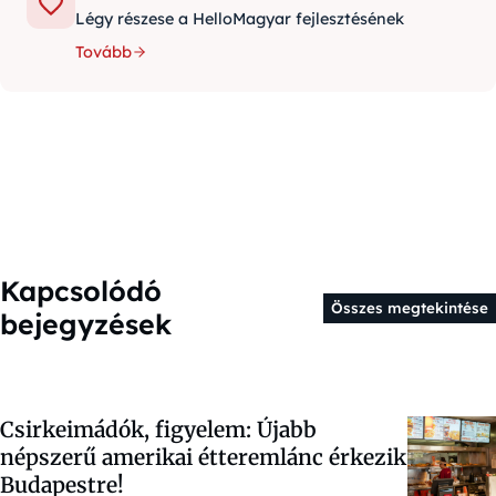
Légy részese a HelloMagyar fejlesztésének
Tovább
Kapcsolódó
Összes megtekintése
bejegyzések
Csirkeimádók, figyelem: Újabb
népszerű amerikai étteremlánc érkezik
Budapestre!