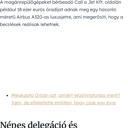
A magánrepülőgépeket bérbeadó Call a Jet Kft. oldalán
például 18 ezer eurós óradíjat adnak meg egy hasonló
méretű Airbus A320-as luxusjetre, ami megerősíti, hogy a
becslések reálisak lehetnek.
Megkapta Orbán azt, amiért Washingtonba ment?
Igen, de elfelejtette említeni, hogy csak egy évre
Népes delegáció és