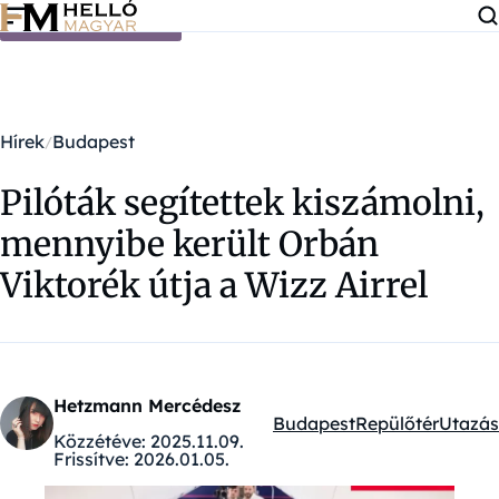
Ugrás a tartalomra
Hírek
Budapest
Pilóták segítettek kiszámolni,
mennyibe került Orbán
Viktorék útja a Wizz Airrel
Hetzmann Mercédesz
Budapest
Repülőtér
Utazás
Kategóriák:
Közzétéve:
2025.11.09.
Frissítve:
2026.01.05.