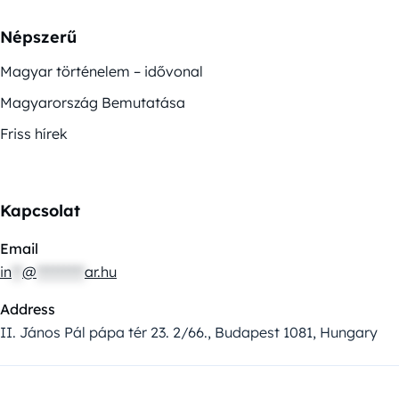
Népszerű
Magyar történelem – idővonal
Magyarország Bemutatása
Friss hírek
Kapcsolat
Email
in
**
@
*********
ar.hu
Address
II. János Pál pápa tér 23. 2/66., Budapest 1081, Hungary