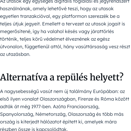
Az utasok egy egységes digitális foglalási és jegyrendszert
használnának, amely lehetővé teszi, hogy az utasok
egyetlen tranzakcióval, egy platformon szerezzék be a
teljes útjuk jegyeit. Emellett a tervezet az utasok jogait is
megerősítené, így ha valahol késés vagy járattörlés
történik, teljes körű védelmet élveznének az egész
útvonalon, függetlenül attól, hány vasúttársaság vesz részt
az utazásban.
Alternatíva a repülés helyett?
A nagysebességű vasút nem új találmány Európában: az
első ilyen vonalat Olaszországban, Firenze és Róma között
adták át még 1977-ben. Azóta Franciaország,
Spanyolország, Németország, Olaszország és több más
ország is kiterjedt hálózatot épített ki, amelyek mára
részben össze is kapcsolódtak.