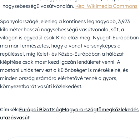
nagysebességű vasútvonalán.
Kép: Wikimedia Commons
Spanyolországé jelenleg a kontinens legnagyobb, 3,973
kilométer hosszú nagysebességű vasútvonala, sőt, a
világon is egyedül csak Kína előzi meg. Nyugat-Európában
ma már természetes, hogy a vonat versenyképes a
repüléssel, míg Kelet- és Közép-Európában a hálózat
kiépítése csak most kezd igazán lendületet venni. A
mostani uniós terv ezt a különbséget is mérsékelné, és
minden ország számára elérhetővé tenné a gyors,
környezetbarát vasúti közlekedést.
Címkék:
Európai Bizottság
Magyarország
tömegközlekedés
utazás
vasút