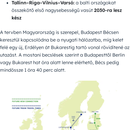
Tallinn–Riga–Vilnius–Varsó:
a balti országokat
összekötő első nagysebességű vasút
2030-ra lesz
kész
A tervben Magyarország is szerepel, Budapest Bécsen
keresztül kapcsolódna be a nyugati hálózatba, míg kelet
felé egy új, Erdélyen át Bukarestig tartó vonal rövidítené az
utazást. A mostani becslések szerint a Budapesttől Berlin
vagy Bukarest hat óra alatt lenne elérhető, Bécs pedig
mindössze 1 óra 40 perc alatt.