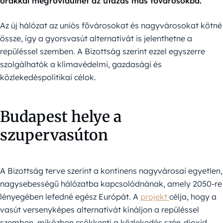
órákkal megrövidülhet az utazás más fővárosokba.
Az új hálózat az uniós fővárosokat és nagyvárosokat kötné
össze, így a gyorsvasút alternatívát is jelenthetne a
repüléssel szemben. A Bizottság szerint ezzel egyszerre
szolgálhatók a klímavédelmi, gazdasági és
közlekedéspolitikai célok.
Budapest helye a
szupervasúton
A Bizottság terve szerint a kontinens nagyvárosai egyetlen,
nagysebességű hálózatba kapcsolódnának, amely 2050-re
lényegében lefedné egész Európát. A
projekt
célja, hogy a
vasút versenyképes alternatívát kínáljon a repüléssel
szemben, miközben csökkenti a közlekedés szén-dioxid-