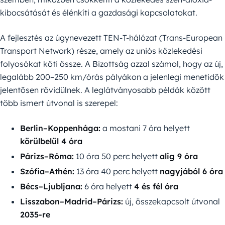
kibocsátását és élénkíti a gazdasági kapcsolatokat.
A fejlesztés az úgynevezett TEN-T-hálózat (Trans-European
Transport Network) része, amely az uniós közlekedési
folyosókat köti össze. A Bizottság azzal számol, hogy az új,
legalább 200–250 km/órás pályákon a jelenlegi menetidők
jelentősen rövidülnek. A leglátványosabb példák között
több ismert útvonal is szerepel:
Berlin–Koppenhága:
a mostani 7 óra helyett
körülbelül 4 óra
Párizs–Róma:
10 óra 50 perc helyett
alig 9 óra
Szófia–Athén:
13 óra 40 perc helyett
nagyjából 6 óra
Bécs–Ljubljana:
6 óra helyett
4 és fél óra
Lisszabon–Madrid–Párizs:
új, összekapcsolt útvonal
2035-re