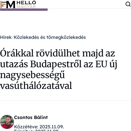
Ugrás a tartalomra
Hírek
Közlekedés és tömegközlekedés
Órákkal rövidülhet majd az
utazás Budapestről az EU új
nagysebességű
vasúthálózatával
Csontos Bálint
Közzétéve:
2025.11.09.