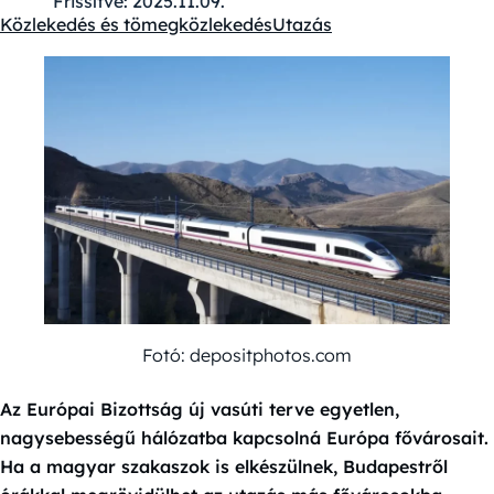
Frissítve:
2025.11.09.
Közlekedés és tömegközlekedés
Utazás
Kategóriák:
Fotó: depositphotos.com
Az Európai Bizottság új vasúti terve egyetlen,
nagysebességű hálózatba kapcsolná Európa fővárosait.
Ha a magyar szakaszok is elkészülnek, Budapestről