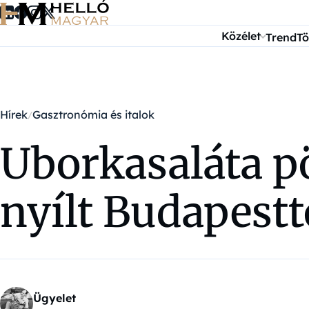
Ugrás a tartalomra
Közélet
Trend
Tö
Hírek
Gasztronómia és italok
Uborkasaláta p
nyílt Budapestt
Ügyelet