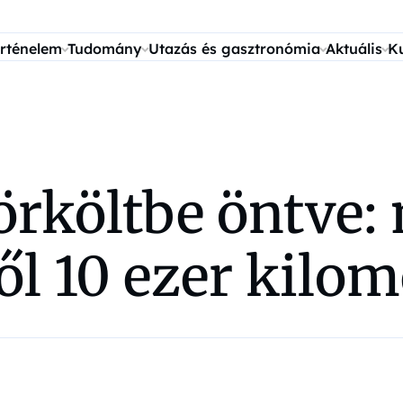
rténelem
Tudomány
Utazás és gasztronómia
Aktuális
K
örköltbe öntve:
ől 10 ezer kilom