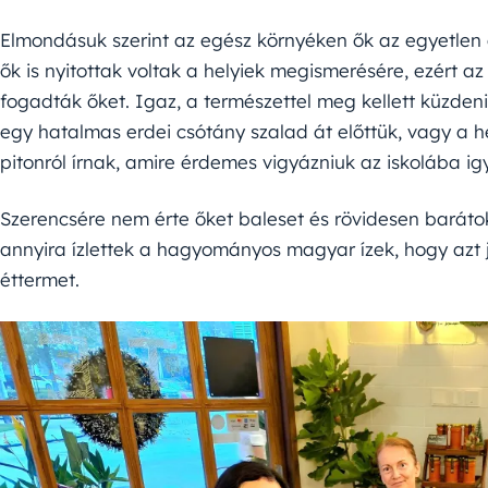
Elmondásuk szerint az egész környéken ők az egyetlen 
ők is nyitottak voltak a helyiek megismerésére, ezért az 
fogadták őket. Igaz, a természettel meg kellett küzden
egy hatalmas erdei csótány szalad át előttük, vagy a 
pitonról írnak, amire érdemes vigyázniuk az iskolába i
Szerencsére nem érte őket baleset és rövidesen barátokr
annyira ízlettek a hagyományos magyar ízek, hogy azt 
éttermet.