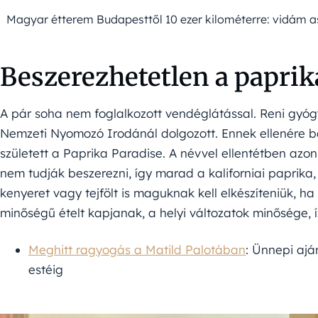
Magyar étterem Budapesttől 10 ezer kilométerre: vidám a
Beszerezhetetlen a paprik
A pár soha nem foglalkozott vendéglátással. Reni gyóg
Nemzeti Nyomozó Irodánál dolgozott. Ennek ellenére be
született a Paprika Paradise. A névvel ellentétben az
nem tudják beszerezni, így marad a kaliforniai paprika,
kenyeret vagy tejfölt is maguknak kell elkészíteniük, ha
minőségű ételt kapjanak, a helyi változatok minősége, í
Meghitt ragyogás a Matild Palotában
: Ünnepi ajá
estéig