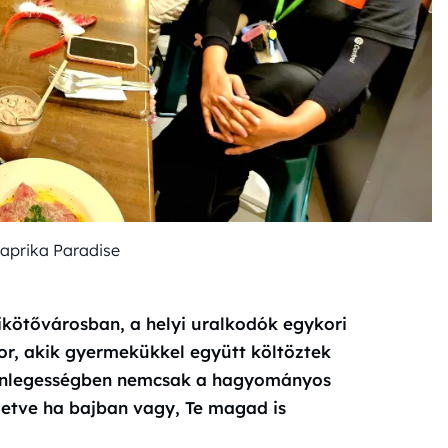
Paprika Paradise
ikötővárosban, a helyi uralkodók egykori
or, akik gyermekükkel együtt költöztek
ülönlegességben nemcsak a hagyományos
lletve ha bajban vagy, Te magad is