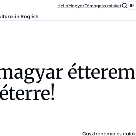
HelloMagyar
Támogass minket
ultúra
in English
 magyar étterem
éterre!
Gasztronómia és italok