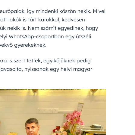
európaiak, így mindenki köszön nekik. Mivel
ott lakók is tárt karokkal, kedvesen
iük nekik is. Nem számít egyedinek, hogy
helyi WhatsApp-csoportban egy útszéli
gyekvő gyerekeknek.
a is szert tettek, egyikőjüknek pedig
javasolta, nyissanak egy helyi magyar