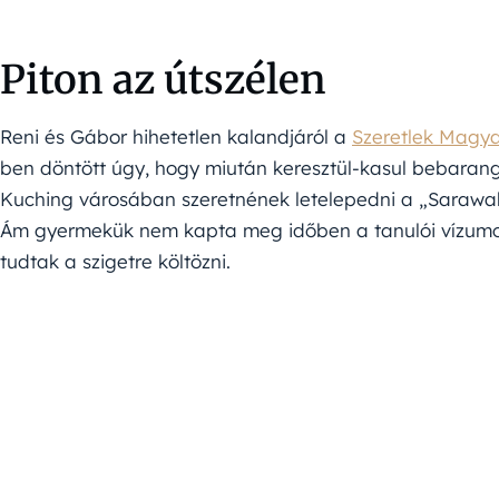
Piton az útszélen
Reni és Gábor hihetetlen kalandjáról a
Szeretlek Magy
ben döntött úgy, hogy miután keresztül-kasul bebarango
Kuching városában szeretnének letelepedni a „Saraw
Ám gyermekük nem kapta meg időben a tanulói vízumo
tudtak a szigetre költözni.