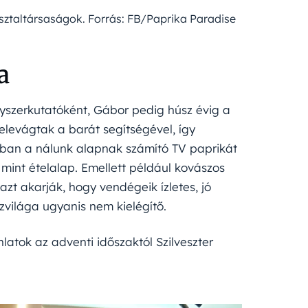
sztaltársaságok. Forrás: FB/Paprika Paradise
a
yszerkutatóként, Gábor pedig húsz évig a
levágtak a barát segítségével, így
onban a nálunk alapnak számító TV paprikát
 mint ételalap. Emellett például kovászos
 azt akarják, hogy vendégeik ízletes, jó
zvilága ugyanis nem kielégítő.
nlatok az adventi időszaktól Szilveszter