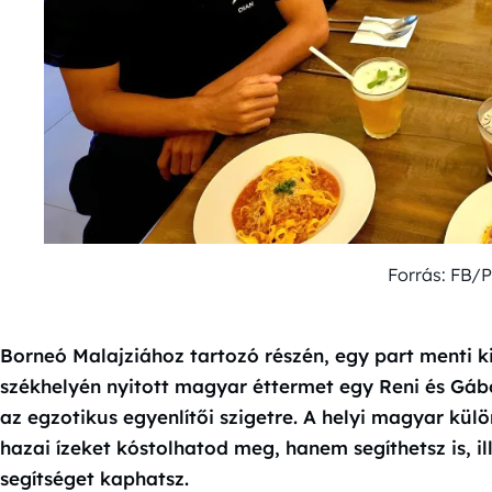
Forrás: FB/
Borneó Malajziához tartozó részén, egy part menti k
székhelyén nyitott magyar éttermet egy Reni és Gáb
az egzotikus egyenlítői szigetre. A helyi magyar k
hazai ízeket kóstolhatod meg, hanem segíthetsz is, i
segítséget kaphatsz.