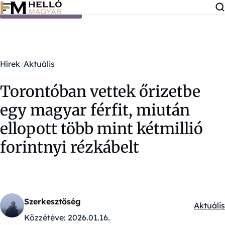
Ugrás a tartalomra
Hírek
Aktuális
Torontóban vettek őrizetbe
egy magyar férfit, miután
ellopott több mint kétmillió
forintnyi rézkábelt
Szerkesztőség
Aktuális
Kategór
Közzétéve:
2026.01.16.