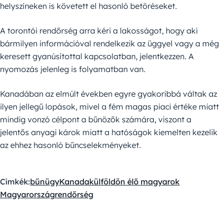
helyszíneken is követett el hasonló betöréseket.
A torontói rendőrség arra kéri a lakosságot, hogy aki
bármilyen információval rendelkezik az üggyel vagy a még
keresett gyanúsítottal kapcsolatban, jelentkezzen. A
nyomozás jelenleg is folyamatban van.
Kanadában az elmúlt években egyre gyakoribbá váltak az
ilyen jellegű lopások, mivel a fém magas piaci értéke miatt
mindig vonzó célpont a bűnözők számára, viszont a
jelentős anyagi károk miatt a hatóságok kiemelten kezelik
az ehhez hasonló bűncselekményeket.
Címkék:
bűnügy
Kanada
külföldön élő magyarok
Magyarország
rendőrség