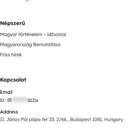
Népszerű
Magyar történelem – idővonal
Magyarország Bemutatása
Friss hírek
Kapcsolat
Email
in
**
@
*********
ar.hu
Address
II. János Pál pápa tér 23. 2/66., Budapest 1081, Hungary