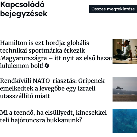
Kapcsolódó
Összes megtekintése
bejegyzések
Hamilton is ezt hordja: globális
technikai sportmárka érkezik
Magyarországra – itt nyit az első hazai
lululemon bolt!🔄
Rendkívüli NATO-riasztás: Gripenek
emelkedtek a levegőbe egy izraeli
utasszállító miatt
Mi a teendő, ha elsüllyedt, kincsekkel
teli hajóroncsra bukkanunk?