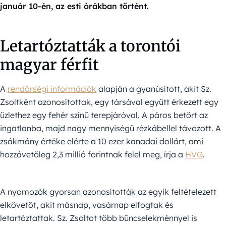
január 10-én, az esti órákban történt.
Letartóztatták a torontói
magyar férfit
A
rendőrségi információk
alapján a gyanúsított, akit Sz.
Zsoltként azonosítottak, egy társával együtt érkezett egy
üzlethez egy fehér színű terepjáróval. A páros betört az
ingatlanba, majd nagy mennyiségű rézkábellel távozott. A
zsákmány értéke elérte a 10 ezer kanadai dollárt, ami
hozzávetőleg 2,3 millió forintnak felel meg, írja a
HVG
.
A nyomozók gyorsan azonosították az egyik feltételezett
elkövetőt, akit másnap, vasárnap elfogtak és
letartóztattak. Sz. Zsoltot több bűncselekménnyel is