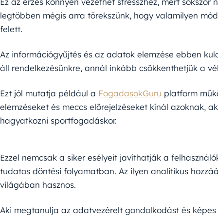
Ez az érzés könnyen vezethet stresszhez, mert sokszor 
legtöbben mégis arra törekszünk, hogy valamilyen módon
felett.
Az információgyűjtés és az adatok elemzése ebben kulcs
áll rendelkezésünkre, annál inkább csökkenthetjük a vé
Ezt jól mutatja például a
FogadasokGuru
platform működ
elemzéseket és meccs előrejelzéseket kínál azoknak, a
hagyatkozni sportfogadáskor.
Ezzel nemcsak a siker esélyeit javíthatják a felhaszn
tudatos döntési folyamatban. Az ilyen analitikus hozz
világában hasznos.
Aki megtanulja az adatvezérelt gondolkodást és képes 