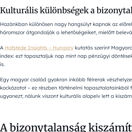
Kulturális különbségek a bizonyta
Hazánkban különösen nagy hangsúlyt kapnak az előrel
háromszor átgondolják a lehetőségeiket, mielőtt bele
A
Hofstede Insights – Hungary
kutatás szerint Magyar
index: ezt tapasztaljuk nap mint nap pénzügyi döntés
is.
Egy magyar család gyakran inkább félrerak vészhelyzet
kockázatot – ez részben történelmi tapasztalatainkból
ugyanezt; nálunk viszont kulturális alapelv lett a kiszá
A bizonytalanság kiszámít