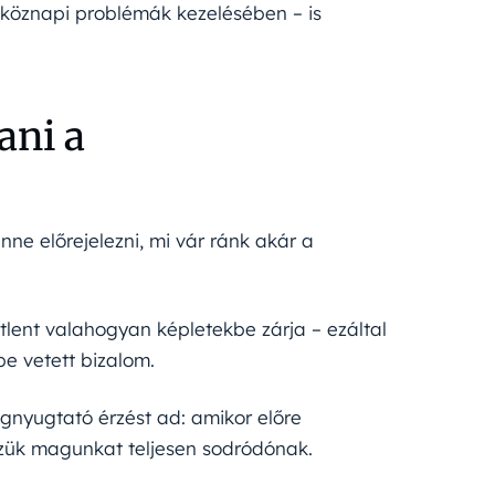
étköznapi problémák kezelésében – is
ani a
enne előrejelezni, mi vár ránk akár a
tlent valahogyan képletekbe zárja – ezáltal
be vetett bizalom.
gnyugtató érzést ad: amikor előre
zük magunkat teljesen sodródónak.