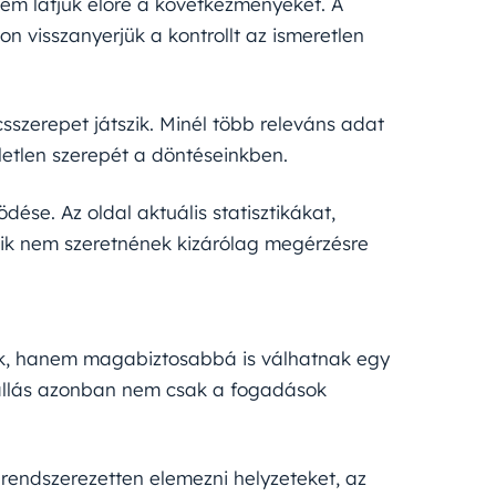
nem látjuk előre a következményeket. A
 visszanyerjük a kontrollt az ismeretlen
szerepet játszik. Minél több releváns adat
letlen szerepét a döntéseinkben.
ése. Az oldal aktuális statisztikákat,
kik nem szeretnének kizárólag megérzésre
álók, hanem magabiztosabbá is válhatnak egy
áállás azonban nem csak a fogadások
rendszerezetten elemezni helyzeteket, az