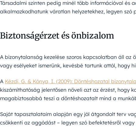
Társadalmi szinten pedig minél több információval és 
alkalmazkodhatunk váratlan helyzetekhez, legyen szó p
Biztonságérzet és önbizalom
A bizonytalanság kezelése szoros kapcsolatban áll az
vagy esélyeket ismerünk, kevésbé tartunk attól, hogy h
A
Kézdi, G. & Kónya, I. (2009): Döntéshozatal bizonyta
kiszámíthatóság jelentősen növeli azt az érzést, hogy kon
magabiztosabbá teszi a döntéshozatalt mind a munká
Saját tapasztalataim alapján egy jól átgondolt terv va
csökkenti az aggódást – legyen szó befektetésről vagy