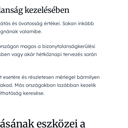
lanság kezelésében
átás és óvatosság értékei. Sokan inkább
vágnának valamibe.
országon magas a bizonytalanságkerülési
ekben vagy akár hétköznapi tervezés során
 esetére és részletesen mérlegel bármilyen
 fakad. Más országokban lazábban kezelik
míthatóság keresése.
ásának eszközei a