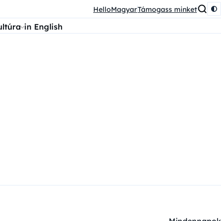
HelloMagyar
Támogass minket
ultúra
in English