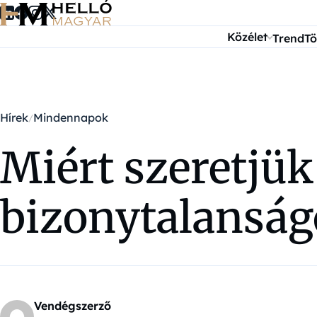
Ugrás a tartalomra
Közélet
Trend
Tö
Hírek
Mindennapok
Miért szeretjük
bizonytalanság
Vendégszerző