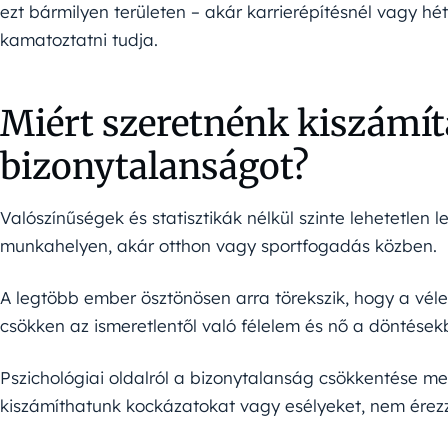
ezt bármilyen területen – akár karrierépítésnél vagy h
kamatoztatni tudja.
Miért szeretnénk kiszámít
bizonytalanságot?
Valószínűségek és statisztikák nélkül szinte lehetetlen l
munkahelyen, akár otthon vagy sportfogadás közben.
A legtöbb ember ösztönösen arra törekszik, hogy a véle
csökken az ismeretlentől való félelem és nő a döntések
Pszichológiai oldalról a bizonytalanság csökkentése me
kiszámíthatunk kockázatokat vagy esélyeket, nem érez