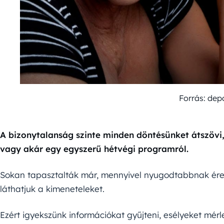
Forrás: dep
A bizonytalanság szinte minden döntésünket átszövi
vagy akár egy egyszerű hétvégi programról.
Sokan tapasztalták már, mennyivel nyugodtabbnak ére
láthatjuk a kimeneteleket.
Ezért igyekszünk információkat gyűjteni, esélyeket mérl