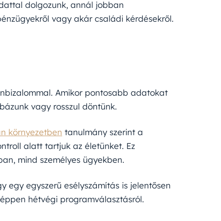
adattal dolgozunk, annál jobban
énzügyekről vagy akár családi kérdésekről.
 önbizalommal. Amikor pontosabb adatokat
ibázunk vagy rosszul döntünk.
lan környezetben
tanulmány szerint a
troll alatt tartjuk az életünket. Ez
ban, mind személyes ügyekben.
gy egy egyszerű esélyszámítás is jelentősen
 éppen hétvégi programválasztásról.