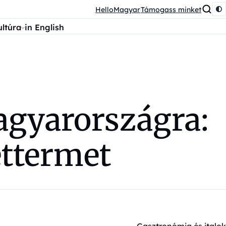
HelloMagyar
Támogass minket
ultúra
in English
agyarországra:
éttermet