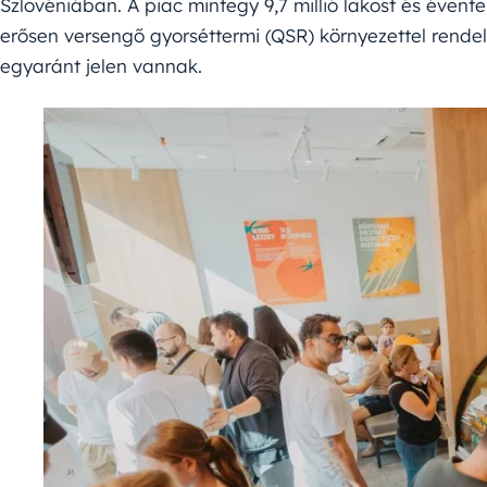
Szlovéniában. A piac mintegy 9,7 millió lakost és évente k
erősen versengő gyorséttermi (QSR) környezettel rendel
egyaránt jelen vannak.