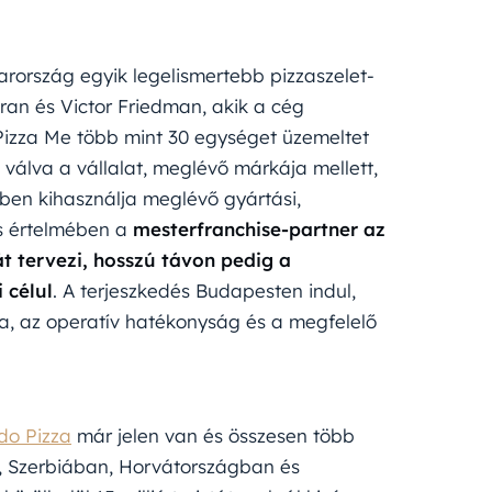
rország egyik legelismertebb pizzaszelet-
Eran és Victor Friedman, akik a cég
A Pizza Me több mint 30 egységet üzemeltet
válva a vállalat, meglévő márkája mellett,
ben kihasználja meglévő gyártási,
ás értelmében a
mesterfranchise-partner az
 tervezi, hosszú távon pedig a
 célul
. A terjeszkedés Budapesten indul,
tva, az operatív hatékonyság és a megfelelő
do Pizza
már jelen van és összesen több
, Szerbiában, Horvátországban és