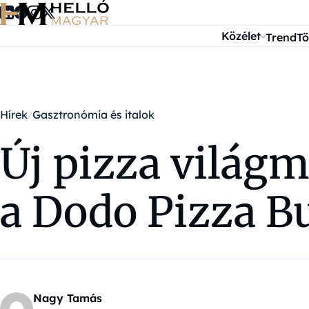
Ugrás a tartalomra
Közélet
Trend
Tö
Hírek
Gasztronómia és italok
Új pizza világ
a Dodo Pizza B
Nagy Tamás