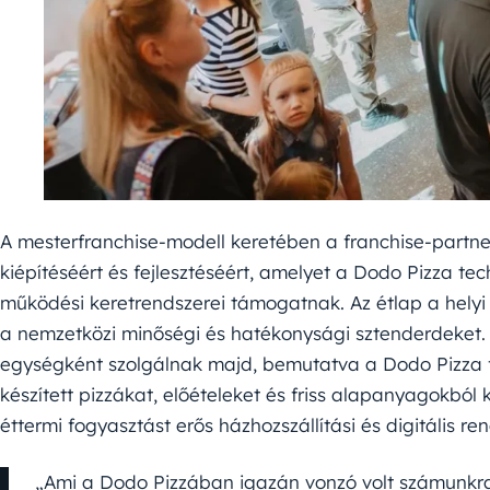
A mesterfranchise-modell keretében a franchise-partn
kiépítéséért és fejlesztéséért, amelyet a Dodo Pizza te
működési keretrendszerei támogatnak. Az étlap a helyi
a nemzetközi minőségi és hatékonysági sztenderdeket. 
egységként szolgálnak majd, bemutatva a Dodo Pizza fő
készített pizzákat, előételeket és friss alapanyagokból 
éttermi fogyasztást erős házhozszállítási és digitális re
„Ami a Dodo Pizzában igazán vonzó volt számunkra,