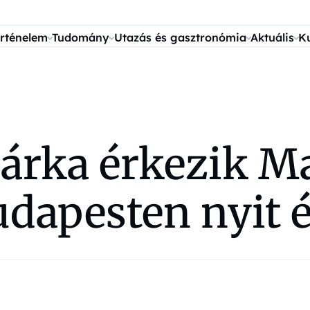
rténelem
Tudomány
Utazás és gasztronómia
Aktuális
K
márka érkezik M
udapesten nyit 