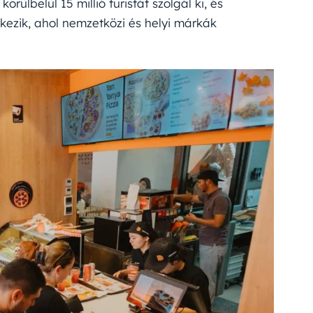
örülbelül 15 millió turistát szolgál ki, és
kezik, ahol nemzetközi és helyi márkák