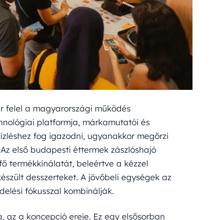
er felel a magyarországi működés
chnológiai platformja, márkamutatói és
 ízléshez fog igazodni, ugyanakkor megőrzi
Az első budapesti éttermek zászlóshajó
 termékkínálatát, beleértve a kézzel
készült desszerteket. A jövőbeli egységek az
ndelési fókusszal kombinálják.
 az a koncepció ereje. Ez egy elsősorban