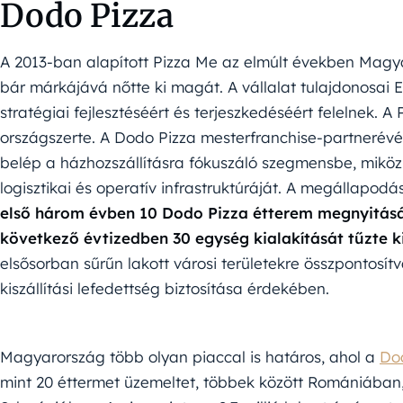
Dodo Pizza
A 2013-ban alapított Pizza Me az elmúlt években Magya
bár márkájává nőtte ki magát. A vállalat tulajdonosai 
stratégiai fejlesztéséért és terjeszkedéséért felelnek. 
országszerte. A Dodo Pizza mesterfranchise-partnerévé 
belép a házhozszállításra fókuszáló szegmensbe, miköz
logisztikai és operatív infrastruktúráját. A megállapod
első három évben 10 Dodo Pizza étterem megnyitását
következő évtizedben 30 egység kialakítását tűzte ki
elsősorban sűrűn lakott városi területekre összpontosí
kiszállítási lefedettség biztosítása érdekében.
Magyarország több olyan piaccal is határos, ahol a
Do
mint 20 éttermet üzemeltet, többek között Romániában