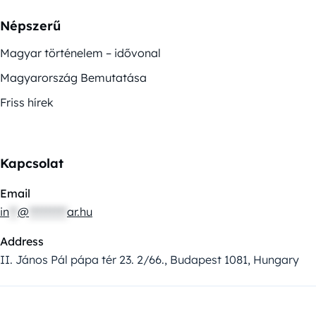
Népszerű
Magyar történelem – idővonal
Magyarország Bemutatása
Friss hírek
Kapcsolat
Email
in
**
@
*********
ar.hu
Address
II. János Pál pápa tér 23. 2/66., Budapest 1081, Hungary