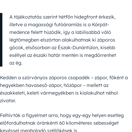
A tájékoztatás szerint hétfőn hidegfront érkezik,
illetve a magassági futóáramlás is a Kárpát-
medence felett húzódik, így a labilisabbá váló
légtömegben elszórtan alakulhatnak ki záporos
gócok, elsősorban az Észak-Dunántúlon, kisebb
eséllyel az északi határ mentén is megdörrenhet
az ég.
Kedden a szórványos záporos csapadék – zápor, főként a
hegyekben havaseső-zápor, hózápor – mellett az
északkeleti, keleti vármegyékben is kialakulhat néhol
zivatar.
Felhívták a figyelmet arra, hogy egy-egy helyen esetleg
előfordulhatnak óránkénti 60 kilométeres sebességet
kevéssel meghaladó széllökések is.