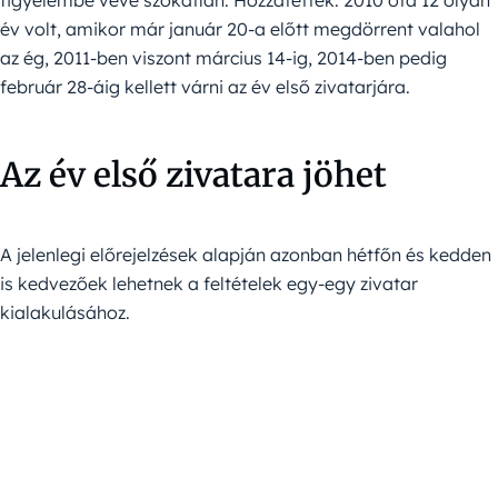
figyelembe véve szokatlan. Hozzátették: 2010 óta 12 olyan
év volt, amikor már január 20-a előtt megdörrent valahol
az ég, 2011-ben viszont március 14-ig, 2014-ben pedig
február 28-áig kellett várni az év első zivatarjára.
Az év első zivatara jöhet
A jelenlegi előrejelzések alapján azonban hétfőn és kedden
is kedvezőek lehetnek a feltételek egy-egy zivatar
kialakulásához.