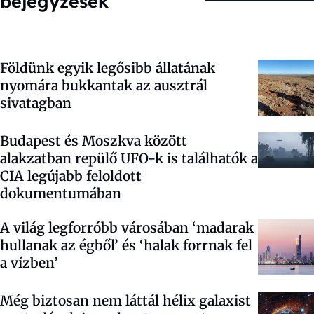
bejegyzések
Földünk egyik legősibb állatának
nyomára bukkantak az ausztrál
sivatagban
Budapest és Moszkva között
alakzatban repülő UFO-k is találhatók a
CIA legújabb feloldott
dokumentumában
A világ legforróbb városában ‘madarak
hullanak az égből’ és ‘halak forrnak fel
a vízben’
Még biztosan nem láttál hélix galaxist