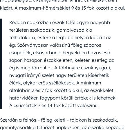
csapadékgócok környezetében viharos széllökés sem
kizárt. A maximum-hőmérséklet 9 és 15 fok között alakul.
Kedden napközben észak felől egyre nagyobb
területen szakadozik, gomolyosodik a
felhőtakaró, estére a legtöbb helyen kiderül az
ég. Szórványosan valószínű főleg záporos
csapadék, elsősorban a hegyekben havas eső
zápor, hózápor, északkeleten, keleten esetleg az
ég is megdörrenhet. A többnyire északnyugati,
nyugati irányú szelet nagy területen kísérhetik
élénk, olykor erős széllökések. A minimum
általában 2 és 7 fok között alakul, az északkeleti
határvidéken fagypont körüli értékek is lehetnek.
A csúcsérték 7 és 14 fok között valószínű.
Szerdán a felhős – főleg keleti – tájakon is szakadozik,
gomolyosodik a felhőzet napközben, az éjszaka képződő