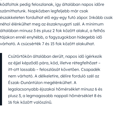
ködfoltok pedig feloszlanak, így általában napos időre
számíthatunk. Napközben legfeljebb már csak
északkeleten fordulhat elő egy-egy futó zápor. Inkább csak
néhol élénkülhet meg az északnyugati szél. A minimum
általában mínusz 3 és plusz 2 fok között alakul, a felhős
tájakon ennél enyhébb, a fagyzugokban hidegebb idő
várható. A csúcsérték 7 és 15 fok között alakulhat.
Csütörtökön általában derült, napos idő ígérkezik
az éjjel képződő pára, köd, illetve rétegfelhőzet –
itt-ott lassabb – feloszlását követően. Csapadék
nem várható. A délkeletire, délire forduló szél az
Észak-Dunántúlon megélénkülhet. A
legalacsonyabb éjszakai hőmérséklet mínusz 6 és
plusz 3, a legmagasabb nappali hőmérséklet 8 és
16 fok között valószínű.