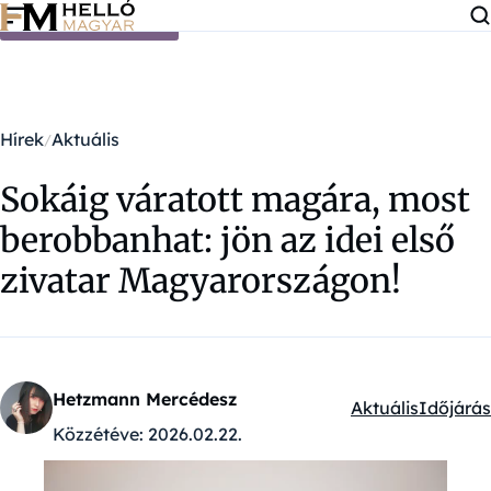
Ugrás a tartalomra
Hírek
Aktuális
Sokáig váratott magára, most
berobbanhat: jön az idei első
zivatar Magyarországon!
Hetzmann Mercédesz
Aktuális
Időjárás
Kategóriák:
Közzétéve:
2026.02.22.