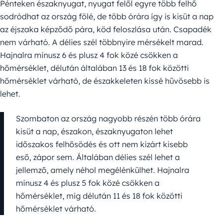
Pénteken északnyugat, nyugat felől egyre több felhő
sodródhat az ország fölé, de több órára így is kisüt a nap
az éjszaka képződő pára, köd feloszlása után. Csapadék
nem várható. A délies szél többnyire mérsékelt marad.
Hajnalra mínusz 6 és plusz 4 fok közé csökken a
hőmérséklet, délután általában 13 és 18 fok közötti
hőmérséklet várható, de északkeleten kissé hűvösebb is
lehet.
Szombaton az ország nagyobb részén több órára
kisüt a nap, északon, északnyugaton lehet
időszakos felhősödés és ott nem kizárt kisebb
eső, zápor sem. Általában délies szél lehet a
jellemző, amely néhol megélénkülhet. Hajnalra
mínusz 4 és plusz 5 fok közé csökken a
hőmérséklet, míg délután 11 és 18 fok közötti
hőmérséklet várható.