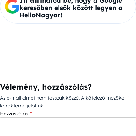
Itt állíthatod be, hogy a Google
keresőben elsők között legyen a
HelloMagyar!
Vélemény, hozzászólás?
Az e-mail címet nem tesszük közzé.
A kötelező mezőket
*
karakterrel jelöltük
Hozzászólás
*