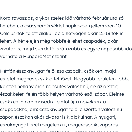
Kora tavaszias, olykor szeles idő várható február utolsó
hetében, a csúcshőmérséklet napközben jellemzően 10
Celsius-fok felett alakul, de a hétvégén akár 12-18 fok is
lehet. A hét elején még többfelé lehet csapadék, akár
zivatar is, majd szerdától szárazabb és egyre naposabb idő
várható a HungaroMet szerint.
Hétfőn északnyugat felől szakadozik, csökken, majd
estétől megnövekszik a felhőzet. Nagyobb területen több,
keleten néhány órás napsütés valószínű, de az ország
északkeleti felén több helyen várható eső, zápor. Eleinte
csökken, a nap második felétől újra növekszik a
csapadékhajlam: északnyugat felől elszórtan valószínű
zápor, északon akár zivatar is kialakulhat. A nyugati,
északnyugati szél megélénkül, megerősödik, záporos