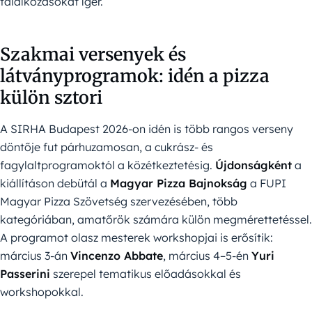
találkozásokat ígér.
Szakmai versenyek és
látványprogramok: idén a pizza
külön sztori
A SIRHA Budapest 2026-on idén is több rangos verseny
döntője fut párhuzamosan, a cukrász- és
fagylaltprogramoktól a közétkeztetésig.
Újdonságként
a
kiállításon debütál a
Magyar Pizza Bajnokság
a FUPI
Magyar Pizza Szövetség szervezésében, több
kategóriában, amatőrök számára külön megmérettetéssel.
A programot olasz mesterek workshopjai is erősítik:
március 3-án
Vincenzo Abbate
, március 4–5-én
Yuri
Passerini
szerepel tematikus előadásokkal és
workshopokkal.