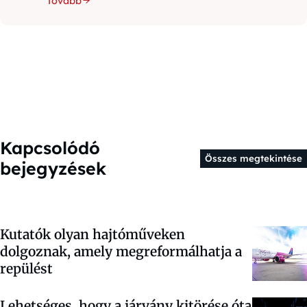
Tovább
Kapcsolódó
Összes megtekintése
bejegyzések
Kutatók olyan hajtóműveken
dolgoznak, amely megreformálhatja a
repülést
Lehetséges, hogy a járvány kitörése óta