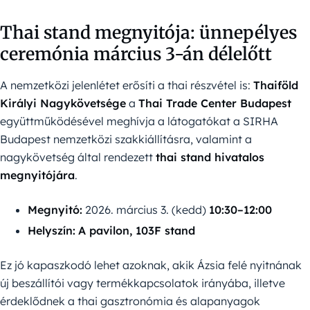
Thai stand megnyitója: ünnepélyes
ceremónia március 3-án délelőtt
A nemzetközi jelenlétet erősíti a thai részvétel is:
Thaiföld
Királyi Nagykövetsége
a
Thai Trade Center Budapest
együttműködésével meghívja a látogatókat a SIRHA
Budapest nemzetközi szakkiállításra, valamint a
nagykövetség által rendezett
thai stand hivatalos
megnyitójára
.
Megnyitó:
2026. március 3. (kedd)
10:30–12:00
Helyszín:
A pavilon, 103F stand
Ez jó kapaszkodó lehet azoknak, akik Ázsia felé nyitnának
új beszállítói vagy termékkapcsolatok irányába, illetve
érdeklődnek a thai gasztronómia és alapanyagok