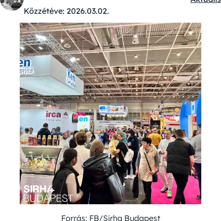
Kategór
Közzétéve:
2026.03.02.
Forrás: FB/Sirha Budapest