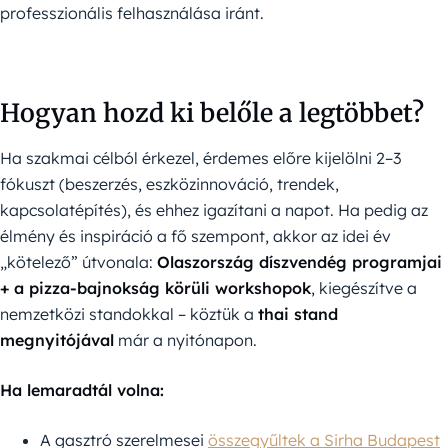
professzionális felhasználása iránt.
Hogyan hozd ki belőle a legtöbbet?
Ha szakmai célból érkezel, érdemes előre kijelölni 2–3
fókuszt (beszerzés, eszközinnováció, trendek,
kapcsolatépítés), és ehhez igazítani a napot. Ha pedig az
élmény és inspiráció a fő szempont, akkor az idei év
„kötelező” útvonala:
Olaszország díszvendég programjai
+ a pizza-bajnokság körüli workshopok
, kiegészítve a
nemzetközi standokkal – köztük a
thai stand
megnyitójával
már a nyitónapon.
Ha lemaradtál volna:
A gasztró szerelmesei
összegyűltek a Sirha Budapest