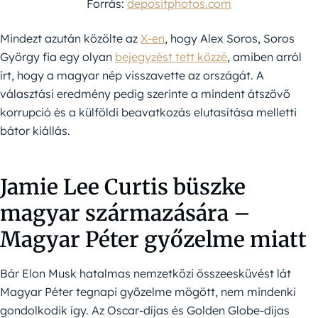
Forrás:
depositphotos.com
Mindezt azután közölte az
X-en
, hogy Alex Soros, Soros
György fia egy olyan
bejegyzést tett közzé
, amiben arról
írt, hogy a magyar nép visszavette az országát. A
választási eredmény pedig szerinte a mindent átszövő
korrupció és a külföldi beavatkozás elutasítása melletti
bátor kiállás.
Jamie Lee Curtis büszke
magyar származására –
Magyar Péter győzelme miatt
Bár Elon Musk hatalmas nemzetközi összeesküvést lát
Magyar Péter tegnapi győzelme mögött, nem mindenki
gondolkodik így. Az Oscar-díjas és Golden Globe-díjas