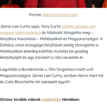
Forrás:
depositphotos.com
Jamie Lee Curtis apja, Tony Curtis
szintén büszke volt
magyar származására
és többször látogatta meg –
lányához hasonlóan – Mátészalkát és Magyarországot. A
Dohány utcai zsinagóga felújítását pedig támogatta is.
Mátészalkán jelenleg kiállítás mutatja be gazdag
életpályáját és egy kávézót is róla neveztek el.
Legutóbb a Borderlands c. film forgatása miatt volt
Magyarországon Jamie Lee Curtis, amiben Kevin Hart-tal
és Cate Blanchette-tel szerepelt együtt.
Olvass tovább nálunk
celebvilág
témában: