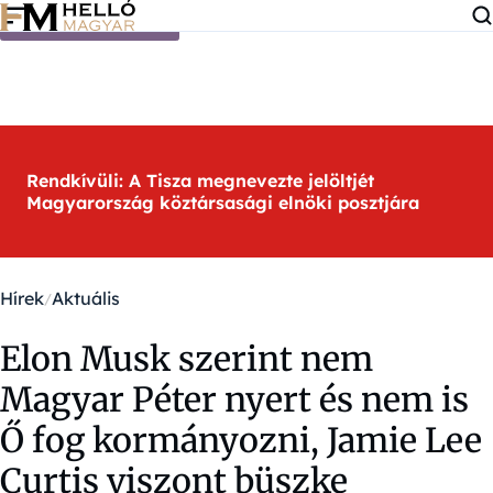
Ugrás a tartalomra
Rendkívüli: A Tisza megnevezte jelöltjét
Magyarország köztársasági elnöki posztjára
Hírek
Aktuális
Elon Musk szerint nem
Magyar Péter nyert és nem is
Ő fog kormányozni, Jamie Lee
Curtis viszont büszke