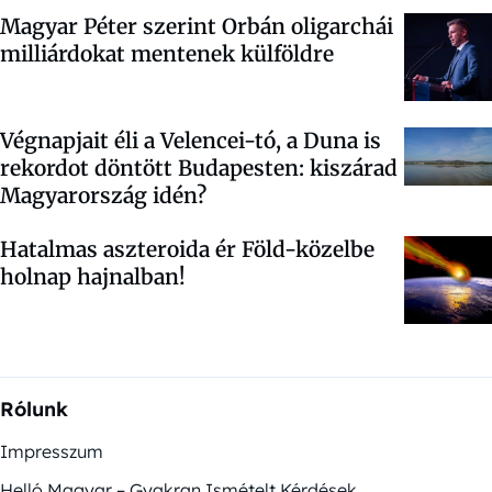
Magyar Péter szerint Orbán oligarchái
milliárdokat mentenek külföldre
Végnapjait éli a Velencei-tó, a Duna is
rekordot döntött Budapesten: kiszárad
Magyarország idén?
Hatalmas aszteroida ér Föld-közelbe
holnap hajnalban!
Rólunk
Impresszum
Helló Magyar – Gyakran Ismételt Kérdések