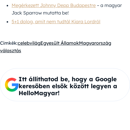
Megérkezett Johnny Depp Budapestre
– a magyar
Jack Sparrow mutatta be!
5+1 dolog, amit nem tudtál Kiara Lordról
Címkék:
celebvilág
Egyesült Államok
Magyarország
választás
Itt állíthatod be, hogy a Google
keresőben elsők között legyen a
HelloMagyar!