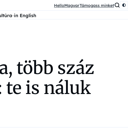
HelloMagyar
Támogass minket
ultúra
in English
a, több száz
 te is náluk