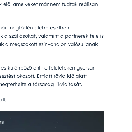
ak elő, amelyeket már nem tudtak reálisan
már megtörtént: több esetben
k a szállásokat, valamint a partnerek felé is
tak a megszokott színvonalon valósuljanak
és különböző online felületeken gyorsan
ztést okozott. Emiatt rövid idő alatt
egterhelte a társaság likviditását.
ll.