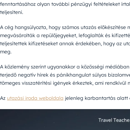
fenntartásához olyan további pénzügyi feltételeket írt
teljesíteni.
A cég hangsúlyozta, hogy számos utazás előkészítése 
megvásárolták a repülőjegyeket, lefoglalták és kifizetté
teljesítettek kifizetéseket annak érdekében, hogy az u
meg.
A közlemény szerint ugyanakkor a közösségi médiában 
terjedő negatív hírek és pánikhangulat súlyos bizalomves
tömeges visszatérítési igények érkeztek, ami rendkívül m
Az
utazási iroda weboldala
jelenleg karbantartás alatt á