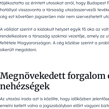
tájékoztatta az érintett utasokat arról, hogy Budapest 
hatállyal visszavonta a társaság utazásszervezői tevéke
cég ezt követően jogszerűen már nem szervezhetett ut
A vállalat szerint a kialakult helyzet egyik fő oka az vo
rendelkezésre a társaság szakmai vezetője, amely az 
feltétele Magyarországon. A cég közlése szerint a pro
sikerült megoldani.
Megnövekedett forgalom 
nehézségek
Az utazási iroda azt is közölte, hogy időközben jelent
emelni kellett volna a jogszabályban előírt vagyoni bizto