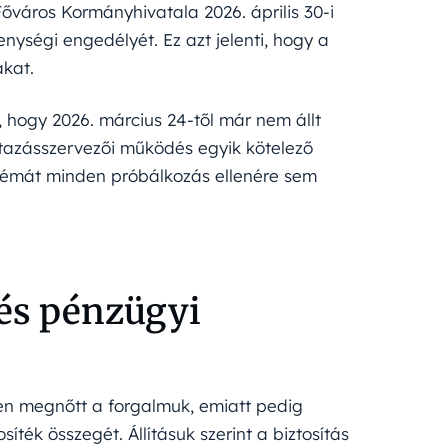
Főváros Kormányhivatala 2026. április 30-i
nységi engedélyét. Ez azt jelenti, hogy a
akat.
lt, hogy 2026. március 24-től már nem állt
utazásszervezői működés egyik kötelező
blémát minden próbálkozás ellenére sem
és pénzügyi
ősen megnőtt a forgalmuk, emiatt pedig
síték összegét. Állításuk szerint a biztosítás