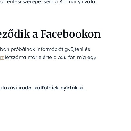
 kártérítési szerepe, sem a Kormányhivatal
veződik a Facebookon
ban próbálnak információt gyűjteni és
rt
létszáma már elérte a 356 főt, míg egy
azási iroda: külföldiek nyírták ki 