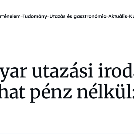
rténelem
Tudomány
Utazás és gasztronómia
Aktuális
K
ar utazási irod
at pénz nélkül: