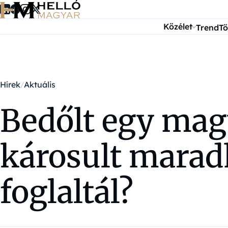
Ugrás a tartalomra
Közélet
Trend
Tö
Hírek
Aktuális
Bedőlt egy magy
károsult maradh
foglaltál?