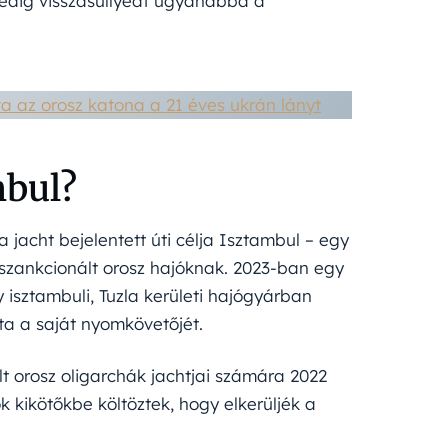
pedig visszasüllyedt ugyanabba a
a az orosz katona a 21 éves ukrán lányt
mbul?
 jacht bejelentett úti célja Isztambul – egy
szankcionált orosz hajóknak. 2023-ban egy
y isztambuli, Tuzla kerületi hajógyárban
ta a saját nyomkövetőjét.
lt orosz oligarchák jachtjai számára 2022
 kikötőkbe költöztek, hogy elkerüljék a