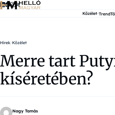
Ugrás a tartalomra
Közélet
Trend
Tö
Hírek
Közélet
Merre tart Puty
kíséretében?
Nagy Tamás