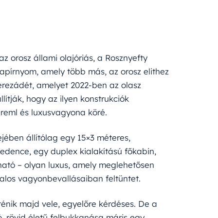
z orosz állami olajóriás, a Rosznyefty
apírnyom, amely több más, az orosz elithez
herezádét, amelyet 2022-ben az olasz
lítják, hogy az ilyen konstrukciók
Kreml és luxusvagyona köré.
sejében állítólag egy 15×3 méteres,
edence, egy duplex kialakítású főkabin,
lható – olyan luxus, amely meglehetősen
atalos vagyonbevallásaiban feltüntet.
ténik majd vele, egyelőre kérdéses. De a
ló, rövid életű felbukkanása máris egy