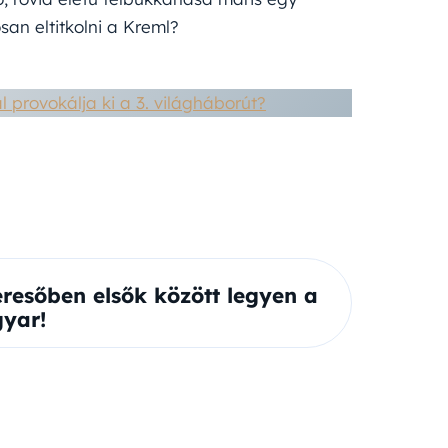
osan eltitkolni a Kreml?
l provokálja ki a 3. világháborút?
eresőben elsők között legyen a
yar!