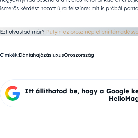
ismerős kérdést hozott újra felszínre: mit is próbál pont
Ezt olvastad már?
Putyin az orosz nép elleni támadássa
Címkék:
Dánia
hajózás
luxus
Oroszország
Itt állíthatod be, hogy a Google k
HelloMag