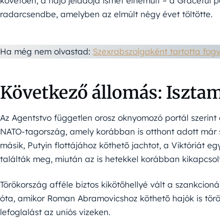
követően, a hajó jeladója ismét elnémult – a Graceful 
radarcsendbe, amelyben az elmúlt négy évet töltötte.
Ha még nem olvastad:
Szexrabszolgaként tartotta fogv
Következő állomás: Iszta
Az Agentstvo független orosz oknyomozó portál szerint a
NATO-tagország, amely korábban is otthont adott már 
másik, Putyin flottájához köthető jachtot, a Viktóriát eg
találták meg, miután az is hetekkel korábban kikapcsol
Törökország afféle biztos kikötőhellyé vált a szankcioná
óta, amikor Roman Abramovicshoz köthető hajók is török
lefoglalást az uniós vizeken.