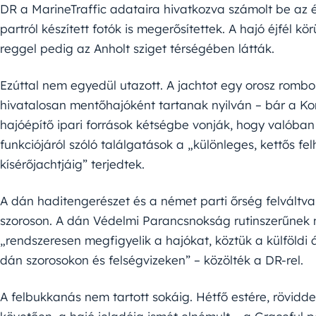
DR a MarineTraffic adataira hivatkozva számolt be az é
partról készített fotók is megerősítettek. A hajó éjfél 
reggel pedig az Anholt sziget térségében látták.
Ezúttal nem egyedül utazott. A jachtot egy orosz rombo
hivatalosan mentőhajóként tartanak nyilván – bár a Ko
hajóépítő ipari források kétségbe vonják, hogy valóban 
funkciójáról szóló találgatások a „különleges, kettős f
kísérőjachtjáig” terjedtek.
A dán haditengerészet és a német parti őrség felváltva 
szoroson. A dán Védelmi Parancsnokság rutinszerűnek n
„rendszeresen megfigyelik a hajókat, köztük a külföldi 
dán szorosokon és felségvizeken” – közölték a DR-rel.
A felbukkanás nem tartott sokáig. Hétfő estére, röviddel