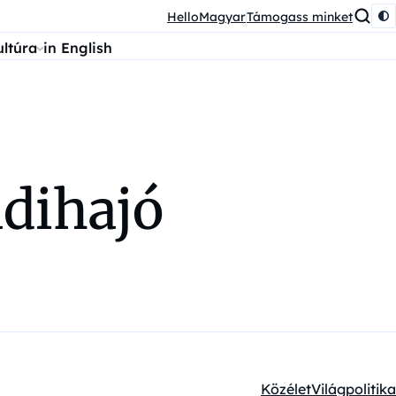
HelloMagyar
Támogass minket
ultúra
in English
adihajó
Közélet
Világpolitika