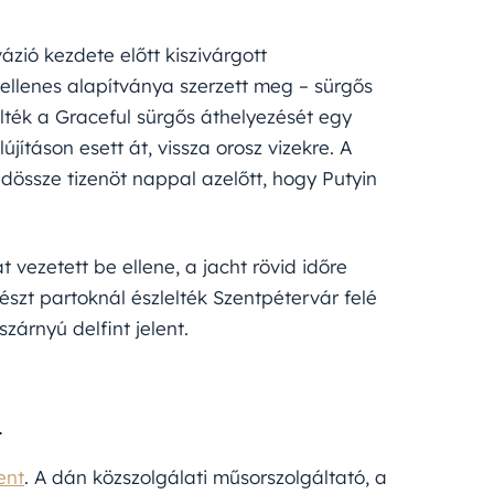
ázió kezdete előtt kiszivárgott
llenes alapítványa szerzett meg – sürgős
ték a Graceful sürgős áthelyezését egy
jításon esett át, vissza orosz vizekre. A
dössze tizenöt nappal azelőtt, hogy Putyin
vezetett be ellene, a jacht rövid időre
zt partoknál észlelték Szentpétervár felé
zárnyú delfint jelent.
l
ent
. A dán közszolgálati műsorszolgáltató, a