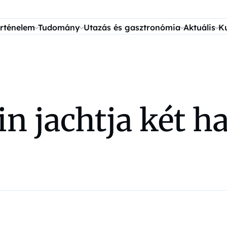
rténelem
Tudomány
Utazás és gasztronómia
Aktuális
K
in jachtja két h