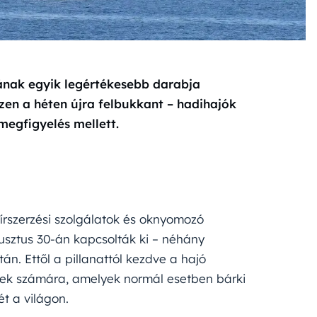
nának egyik legértékesebb darabja
zen a héten újra felbukkant – hadihajók
megfigyelés mellett.
írszerzési szolgálatok és oknyomozó
usztus 30-án kapcsolták ki – néhány
án. Ettől a pillanattól kezdve a hajó
rek számára, amelyek normál esetben bárki
t a világon.