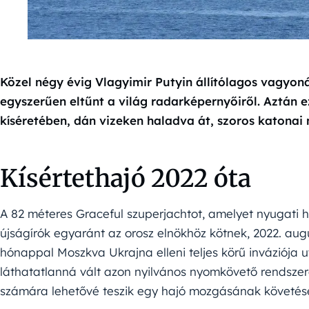
Közel négy évig Vlagyimir Putyin állítólagos vagyo
egyszerűen eltűnt a világ radarképernyőiről. Aztán e
kíséretében, dán vizeken haladva át, szoros katonai 
Kísértethajó 2022 óta
A 82 méteres Graceful szuperjachtot, amelyet nyugati h
újságírók egyaránt az orosz elnökhöz kötnek, 2022. aug
hónappal Moszkva Ukrajna elleni teljes körű inváziója ut
láthatatlanná vált azon nyilvános nyomkövető rendsze
számára lehetővé teszik egy hajó mozgásának követésé