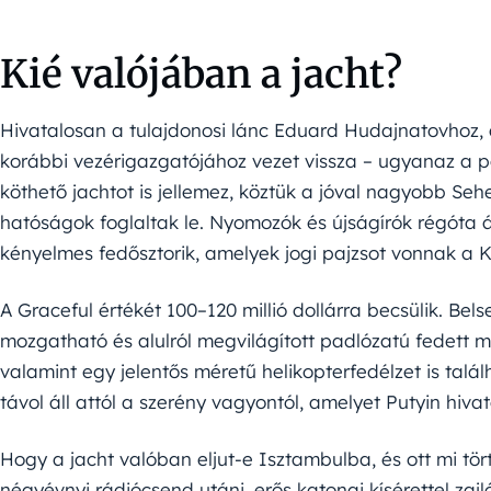
Kié valójában a jacht?
Hivatalosan a tulajdonosi lánc Eduard Hudajnatovhoz, a
korábbi vezérigazgatójához vezet vissza – ugyanaz a p
köthető jachtot is jellemez, köztük a jóval nagyobb Se
hatóságok foglaltak le. Nyomozók és újságírók régóta ál
kényelmes fedősztorik, amelyek jogi pajzsot vonnak a 
A Graceful értékét 100–120 millió dollárra becsülik. Bel
mozgatható és alulról megvilágított padlózatú fedett m
valamint egy jelentős méretű helikopterfedélzet is talá
távol áll attól a szerény vagyontól, amelyet Putyin hiv
Hogy a jacht valóban eljut-e Isztambulba, és ott mi tör
négyévnyi rádiócsend utáni, erős katonai kísérettel zaj