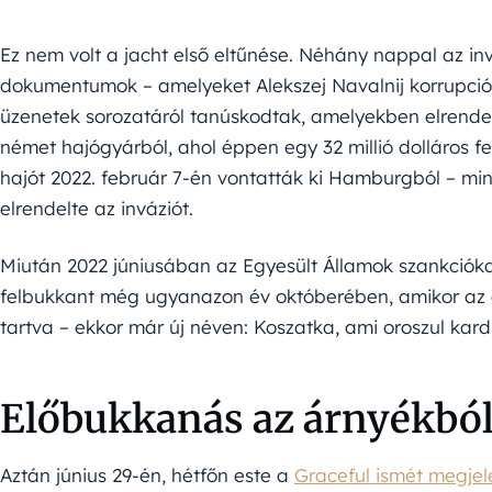
Ez nem volt a jacht első eltűnése. Néhány nappal az inv
dokumentumok – amelyeket Alekszej Navalnij korrupcióe
üzenetek sorozatáról tanúskodtak, amelyekben elrendel
német hajógyárból, ahol éppen egy 32 millió dolláros felú
hajót 2022. február 7-én vontatták ki Hamburgból – min
elrendelte az inváziót.
Miután 2022 júniusában az Egyesült Államok szankciókat 
felbukkant még ugyanazon év októberében, amikor az és
tartva – ekkor már új néven: Koszatka, ami oroszul kards
Előbukkanás az árnyékbó
Aztán június 29-én, hétfőn este a
Graceful ismét megjel