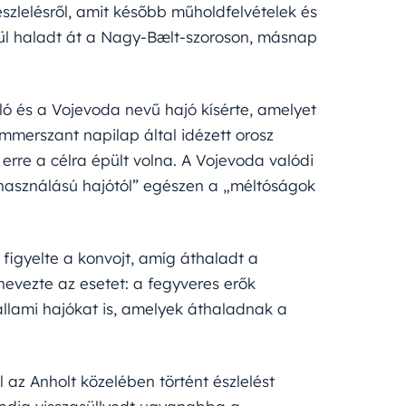
szlelésről, amit később műholdfelvételek és
körül haladt át a Nagy-Bælt-szoroson, másnap
ló és a Vojevoda nevű hajó kísérte, amelyet
mmerszant napilap által idézett orosz
erre a célra épült volna. A Vojevoda valódi
elhasználású hajótól” egészen a „méltóságok
figyelte a konvojt, amíg áthaladt a
evezte az esetet: a fegyveres erők
állami hajókat is, amelyek áthaladnak a
 az Anholt közelében történt észlelést