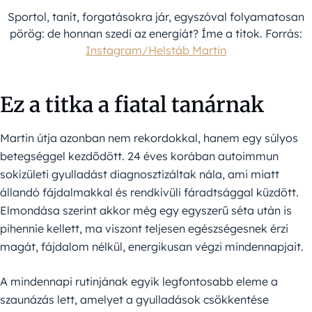
Sportol, tanít, forgatásokra jár, egyszóval folyamatosan
pörög: de honnan szedi az energiát? Íme a titok. Forrás:
Instagram/Helstáb Martin
Ez a titka a fiatal tanárnak
Martin útja azonban nem rekordokkal, hanem egy súlyos
betegséggel kezdődött. 24 éves korában autoimmun
sokízületi gyulladást diagnosztizáltak nála, ami miatt
állandó fájdalmakkal és rendkívüli fáradtsággal küzdött.
Elmondása szerint akkor még egy egyszerű séta után is
pihennie kellett, ma viszont teljesen egészségesnek érzi
magát, fájdalom nélkül, energikusan végzi mindennapjait.
A mindennapi rutinjának egyik legfontosabb eleme a
szaunázás lett, amelyet a gyulladások csökkentése