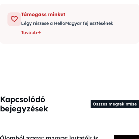
Támogass minket
Légy részese a HelloMagyar fejlesztésének
Tovább
Kapcsolódó
Összes megtekintése
bejegyzések
Ólomból arany: magyar kutatók is