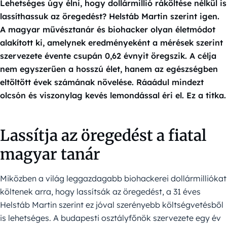
Lehetséges úgy élni, hogy dollármillió ráköltése nélkül is
lassíthassuk az öregedést? Helstáb Martin szerint igen.
A magyar művésztanár és biohacker olyan életmódot
alakított ki, amelynek eredményeként a mérések szerint
szervezete évente csupán 0,62 évnyit öregszik. A célja
nem egyszerűen a hosszú élet, hanem az egészségben
eltöltött évek számának növelése. Ráaádul mindezt
olcsón és viszonylag kevés lemondással éri el. Ez a titka.
Lassítja az öregedést a fiatal
magyar tanár
Miközben a világ leggazdagabb biohackerei dollármilliókat
költenek arra, hogy lassítsák az öregedést, a 31 éves
Helstáb Martin szerint ez jóval szerényebb költségvetésből
is lehetséges. A budapesti osztályfőnök szervezete egy év