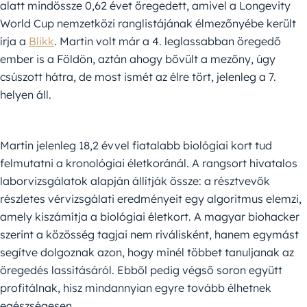
alatt mindössze 0,62 évet öregedett, amivel a Longevity
World Cup nemzetközi ranglistájának élmezőnyébe került
írja a
Blikk
. Martin volt már a 4. leglassabban öregedő
ember is a Földön, aztán ahogy bővült a mezőny, úgy
csúszott hátra, de most ismét az élre tört, jelenleg a 7.
helyen áll.
Martin jelenleg 18,2 évvel fiatalabb biológiai kort tud
felmutatni a kronológiai életkoránál. A rangsort hivatalos
laborvizsgálatok alapján állítják össze: a résztvevők
részletes vérvizsgálati eredményeit egy algoritmus elemzi,
amely kiszámítja a biológiai életkort. A magyar biohacker
szerint a közösség tagjai nem riválisként, hanem egymást
segítve dolgoznak azon, hogy minél többet tanuljanak az
öregedés lassításáról. Ebből pedig végső soron együtt
profitálnak, hisz mindannyian egyre tovább élhetnek
egészségesen.