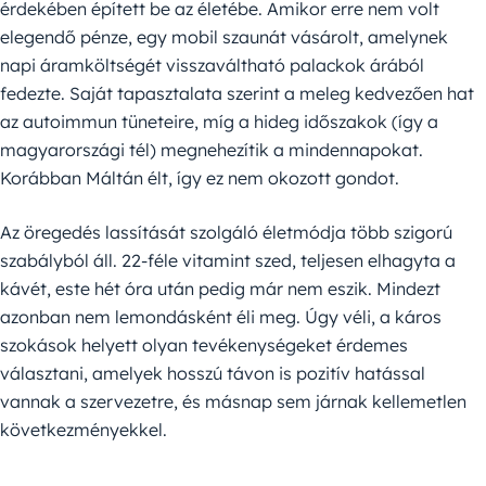
érdekében épített be az életébe. Amikor erre nem volt
elegendő pénze, egy mobil szaunát vásárolt, amelynek
napi áramköltségét visszaváltható palackok árából
fedezte. Saját tapasztalata szerint a meleg kedvezően hat
az autoimmun tüneteire, míg a hideg időszakok (így a
magyarországi tél) megnehezítik a mindennapokat.
Korábban Máltán élt, így ez nem okozott gondot.
Az öregedés lassítását szolgáló életmódja több szigorú
szabályból áll. 22-féle vitamint szed, teljesen elhagyta a
kávét, este hét óra után pedig már nem eszik. Mindezt
azonban nem lemondásként éli meg. Úgy véli, a káros
szokások helyett olyan tevékenységeket érdemes
választani, amelyek hosszú távon is pozitív hatással
vannak a szervezetre, és másnap sem járnak kellemetlen
következményekkel.