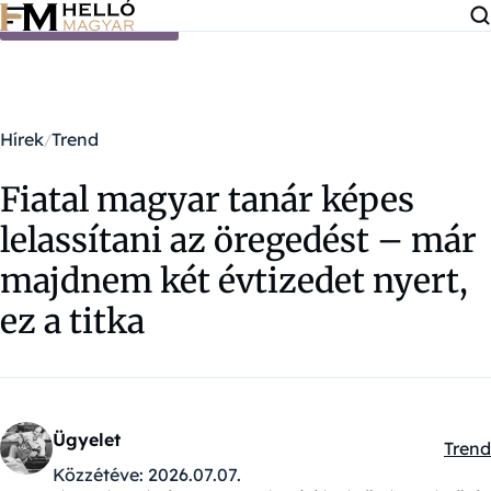
Ugrás a tartalomra
Hírek
Trend
Fiatal magyar tanár képes
lelassítani az öregedést – már
majdnem két évtizedet nyert,
ez a titka
Ügyelet
Trend
Kateg
Közzétéve:
2026.07.07.