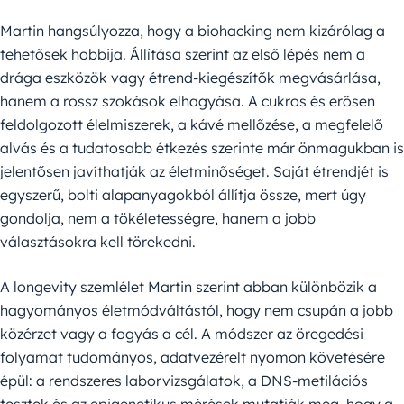
Martin hangsúlyozza, hogy a biohacking nem kizárólag a
tehetősek hobbija. Állítása szerint az első lépés nem a
drága eszközök vagy étrend-kiegészítők megvásárlása,
hanem a rossz szokások elhagyása. A cukros és erősen
feldolgozott élelmiszerek, a kávé mellőzése, a megfelelő
alvás és a tudatosabb étkezés szerinte már önmagukban is
jelentősen javíthatják az életminőséget. Saját étrendjét is
egyszerű, bolti alapanyagokból állítja össze, mert úgy
gondolja, nem a tökéletességre, hanem a jobb
választásokra kell törekedni.
A longevity szemlélet Martin szerint abban különbözik a
hagyományos életmódváltástól, hogy nem csupán a jobb
közérzet vagy a fogyás a cél. A módszer az öregedési
folyamat tudományos, adatvezérelt nyomon követésére
épül: a rendszeres laborvizsgálatok, a DNS-metilációs