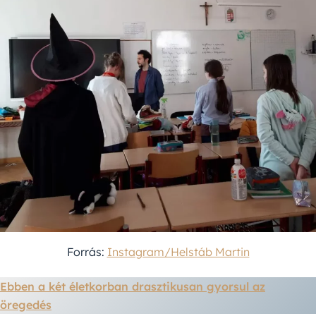
Forrás:
Instagram/Helstáb Martin
Ebben a két életkorban drasztikusan gyorsul az
öregedés