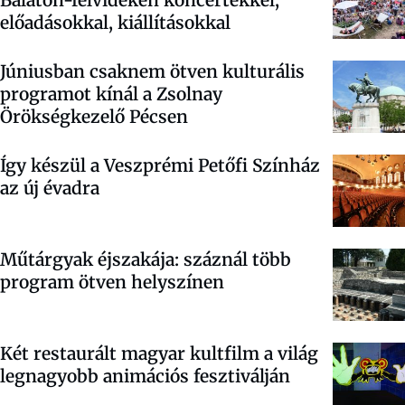
Balaton-felvidéken koncertekkel,
előadásokkal, kiállításokkal
Júniusban csaknem ötven kulturális
programot kínál a Zsolnay
Örökségkezelő Pécsen
Így készül a Veszprémi Petőfi Színház
az új évadra
Műtárgyak éjszakája: száznál több
program ötven helyszínen
Két restaurált magyar kultfilm a világ
legnagyobb animációs fesztiválján