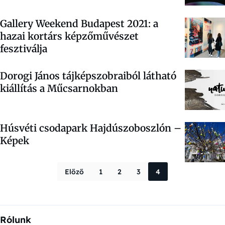
Gallery Weekend Budapest 2021: a
hazai kortárs képzőművészet
fesztiválja
Dorogi János tájképszobraiból látható
kiállítás a Műcsarnokban
Húsvéti csodapark Hajdúszoboszlón –
Képek
Bejegyzések la
Előző
1
2
3
4
Rólunk