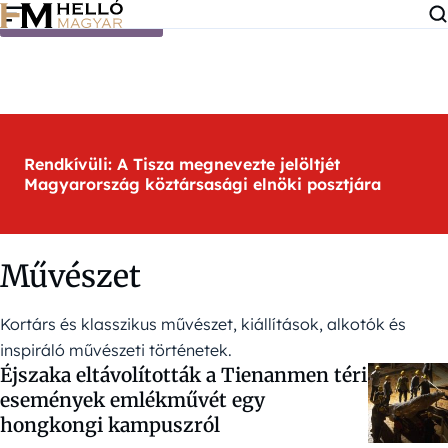
Ugrás a tartalomra
Rendkívüli: A Tisza megnevezte jelöltjét
Magyarország köztársasági elnöki posztjára
Művészet
Kortárs és klasszikus művészet, kiállítások, alkotók és
inspiráló művészeti történetek.
Éjszaka eltávolították a Tienanmen téri
események emlékművét egy
hongkongi kampuszról