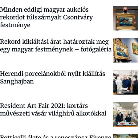
Minden eddigi magyar aukciós
rekordot túlszárnyalt Csontváry
festménye
Rekord kikiáltási árat határoztak meg
egy magyar festménynek –
fotógaléria
Herendi porcelánokból nyílt kiállítás
Sanghajban
Resident Art Fair 2021: kortárs
művészeti vásár világhírű alkotókkal
Botticelli élete és a reneszánsz Firenze