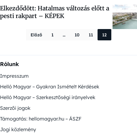
Elkezdődött: Hatalmas változás előtt a
pesti rakpart – KÉPEK
Bejegyzések la
Előző
1
…
10
11
12
Rólunk
Impresszum
Helló Magyar – Gyakran Ismételt Kérdések
Helló Magyar – Szerkesztőségi irányelvek
Szerzői jogok
Támogatás: hellomagyar.hu – ÁSZF
Jogi közlemény