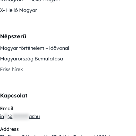
X- Helló Magyar
Népszerű
Magyar történelem – idővonal
Magyarország Bemutatása
Friss hírek
Kapcsolat
Email
in
**
@
*********
ar.hu
Address