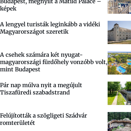
Budapest, megnyílt a Matild Palace –
képek
A lengyel turisták leginkább a vidéki
Magyarországot szeretik
A csehek számára két nyugat-
magyarországi fürdőhely vonzóbb volt,
mint Budapest
Pár nap múlva nyit a megújult
Tiszafüredi szabadstrand
Felújították a szögligeti Szádvár
romterületét