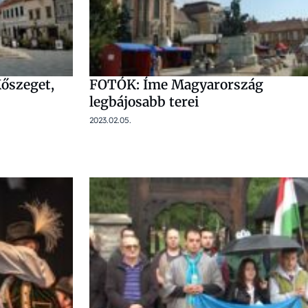
Kőszeget,
FOTÓK: Íme Magyarország
legbájosabb terei
2023.02.05.