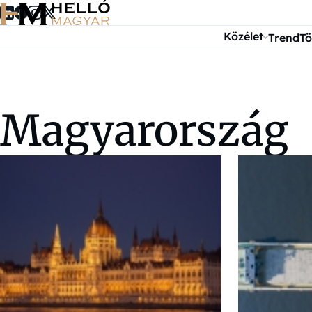
Ugrás a tartalomra
Közélet
Trend
Tö
Magyarország