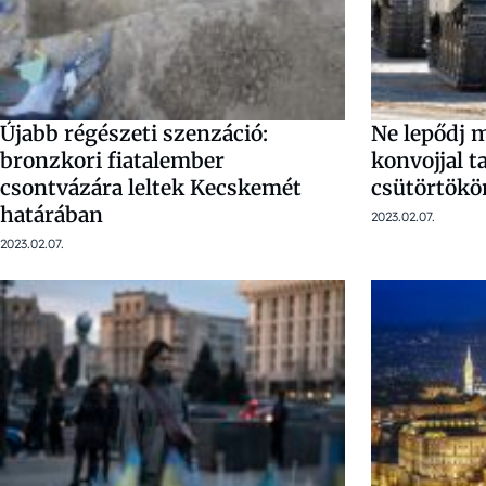
Újabb régészeti szenzáció:
Ne lepődj 
bronzkori fiatalember
konvojjal t
csontvázára leltek Kecskemét
csütörtökö
határában
2023.02.07.
2023.02.07.