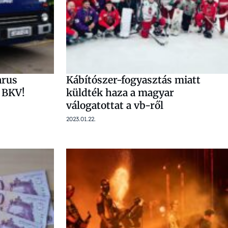
arus
Kábítószer-fogyasztás miatt
a BKV!
küldték haza a magyar
válogatottat a vb-ről
2023.01.22.