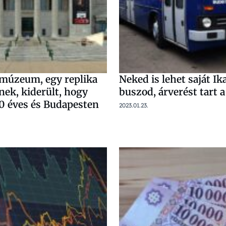
a múzeum, egy replika
Neked is lehet saját Ik
nek, kiderült, hogy
buszod, árverést tart 
00 éves és Budapesten
2023.01.23.