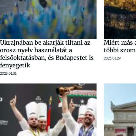
Ukrajnában be akarják tiltani az
Miért más 
orosz nyelv használatát a
többi szom
felsőoktatásban, és Budapestet is
2023.01.29.
fenyegetik
2023.01.31.