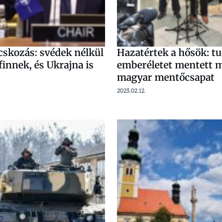
skozás: svédek nélkül
Hazatértek a hősök: tu
finnek, és Ukrajna is
emberéletet mentett 
magyar mentőcsapat
2023.02.12.