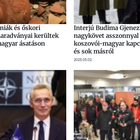
iák és őskori
Interjú Budima Gjenez
maradványai kerültek
nagykövet asszonnyal
magyar ásatáson
koszovói-magyar kapc
és sok másról
2023.03.02.