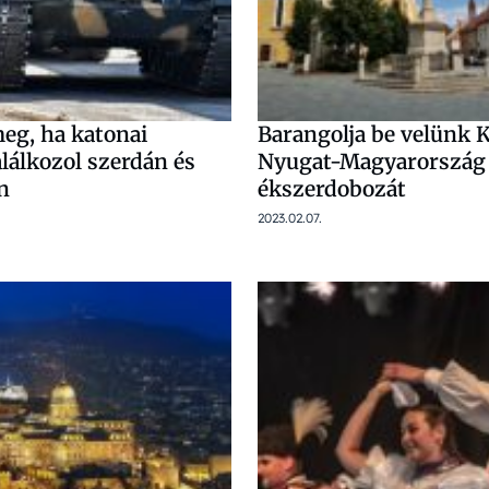
meg, ha katonai
Barangolja be velünk 
alálkozol szerdán és
Nyugat-Magyarország
n
ékszerdobozát
2023.02.07.