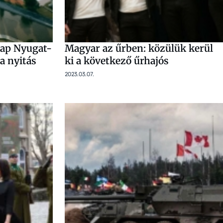
kap Nyugat-
Magyar az űrben: közülük kerül
a nyitás
ki a következő űrhajós
2023.03.07.