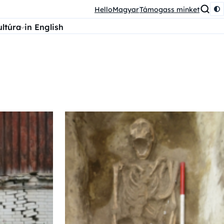
HelloMagyar
Támogass minket
ultúra
in English