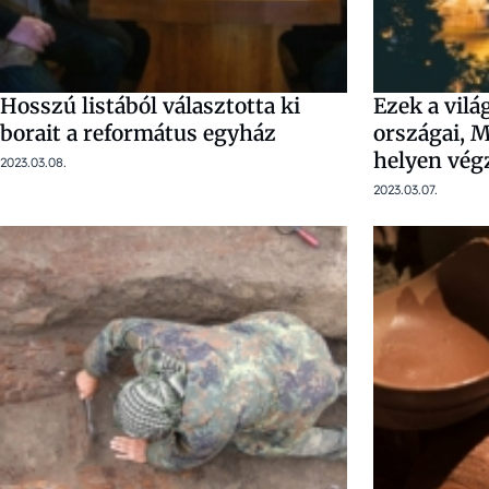
Hosszú listából választotta ki
Ezek a vil
borait a református egyház
országai, M
helyen vég
2023.03.08.
2023.03.07.