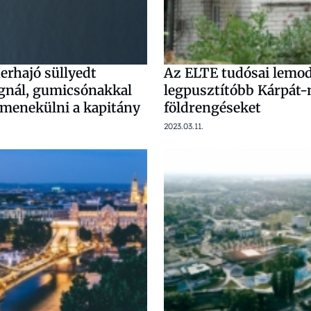
erhajó süllyedt
Az ELTE tudósai lemod
nál, gumicsónakkal
legpusztítóbb Kárpát
menekülni a kapitány
földrengéseket
2023.03.11.