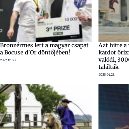
Bronzérmes lett a magyar csapat
Azt hitte 
a Bocuse d’Or döntőjében!
kardot őriz
valódi, 30
2023.01.23.
találták
2023.01.23.