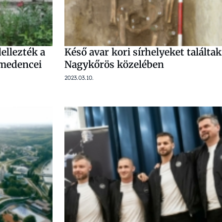
ellezték a
Késő avar kori sírhelyeket találtak
-medencei
Nagykőrös közelében
2023.03.10.