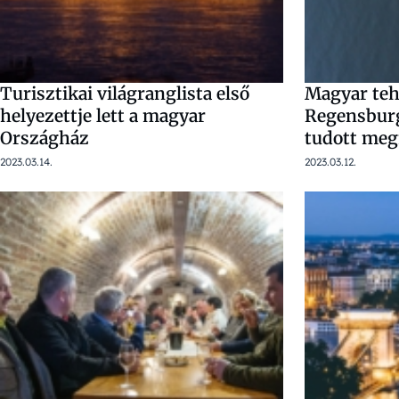
Turisztikai világranglista első
Magyar teh
helyezettje lett a magyar
Regensburg
Országház
tudott meg
2023.03.14.
2023.03.12.