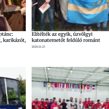
ptánc:
Elítélték az egyik, úzvölgyi
, karikázót,
katonatemetőt feldúló románt
2023.01.27.