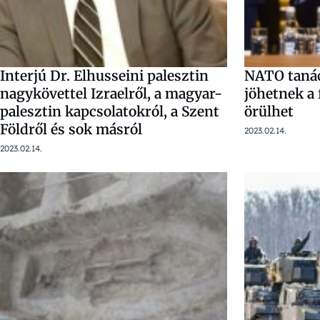
Interjú Dr. Elhusseini palesztin
NATO tanác
nagykövettel Izraelről, a magyar-
jöhetnek a 
palesztin kapcsolatokról, a Szent
örülhet
Földről és sok másról
2023.02.14.
2023.02.14.