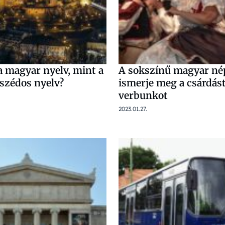
a magyar nyelv, mint a
A sokszínű magyar né
szédos nyelv?
ismerje meg a csárdást
verbunkot
2023.01.27.