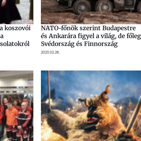
a koszovói
NATO-főnök szerint Budapestre
 a
és Ankarára figyel a világ, de főleg
solatokról
Svédország és Finnország
2023.02.28.