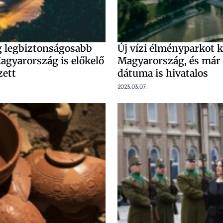
ág legbiztonságosabb
Új vízi élményparkot 
agyarország is előkelő
Magyarország, és már 
zett
dátuma is hivatalos
2023.03.07.