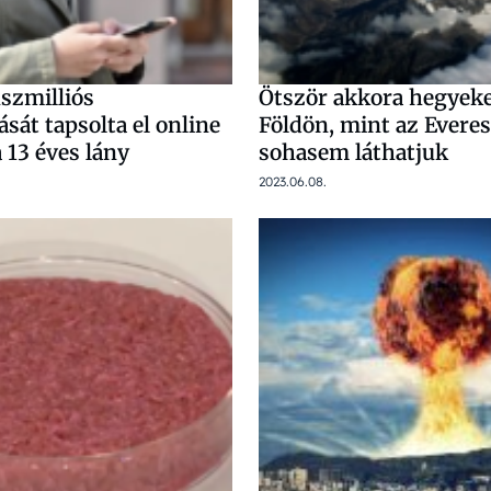
szmilliós
Ötször akkora hegyeket
sát tapsolta el online
Földön, mint az Everes
 13 éves lány
sohasem láthatjuk
2023.06.08.