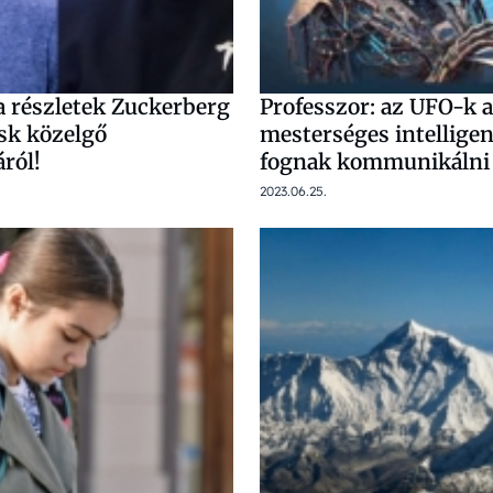
a részletek Zuckerberg
Professzor: az UFO-k a
sk közelgő
mesterséges intelligen
ról!
fognak kommunikálni 
2023.06.25.