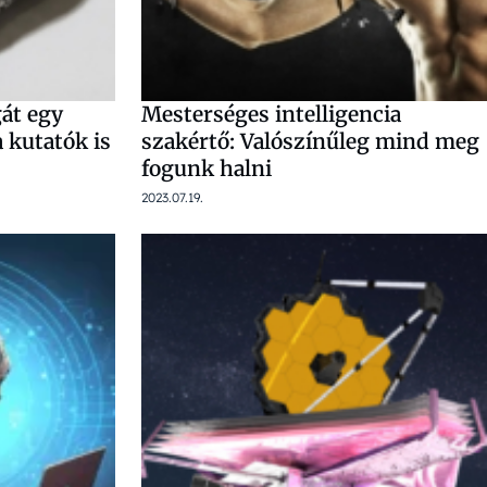
gát egy
Mesterséges intelligencia
 kutatók is
szakértő: Valószínűleg mind meg
fogunk halni
2023.07.19.