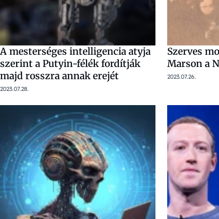
A mesterséges intelligencia atyja
Szerves mol
szerint a Putyin-félék fordítják
Marson a N
majd rosszra annak erejét
2023.07.26.
2023.07.28.