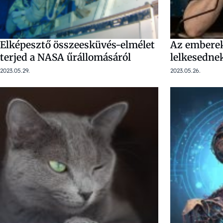
Elképesztő összeesküvés-elmélet
Az embere
terjed a NASA űrállomásáról
lelkesedne
2023.05.29.
2023.05.26.