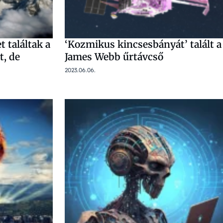
 találtak a
‘Kozmikus kincsesbányát’ talált a
t, de
James Webb űrtávcső
2023.06.06.