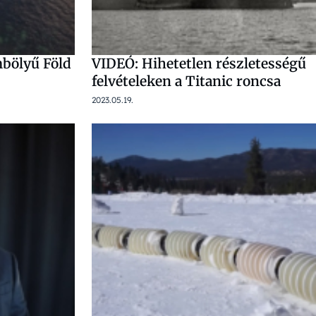
mbölyű Föld
VIDEÓ: Hihetetlen részletességű
felvételeken a Titanic roncsa
2023.05.19.