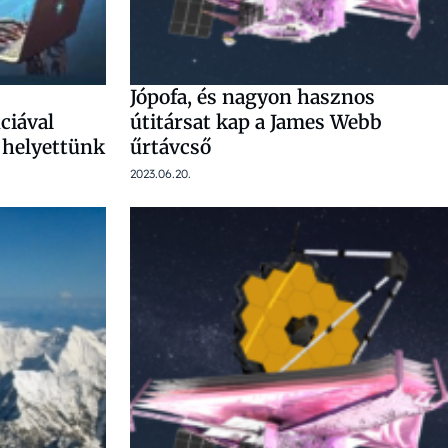
Jópofa, és nagyon hasznos
ciával
útitársat kap a James Webb
helyettünk
űrtávcső
2023.06.20.