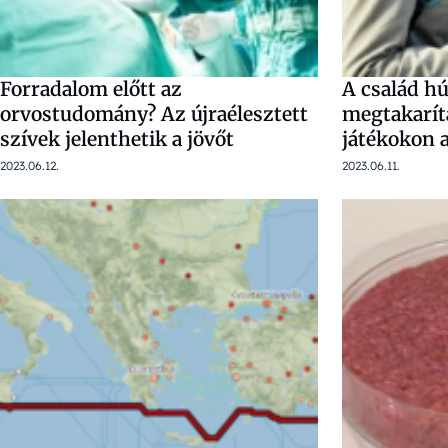
Forradalom előtt az
A család hú
orvostudomány? Az újraélesztett
megtakarítá
szívek jelenthetik a jövőt
játékokon a
2023.06.12.
2023.06.11.