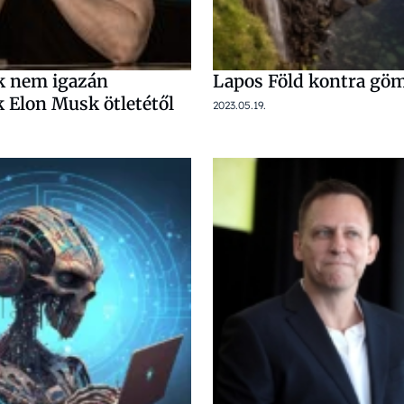
k nem igazán
Lapos Föld kontra gö
k Elon Musk ötletétől
2023.05.19.