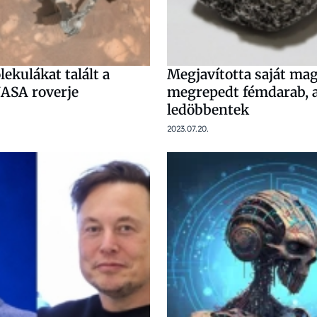
ekulákat talált a
Megjavította saját ma
ASA roverje
megrepedt fémdarab, a
ledöbbentek
2023.07.20.