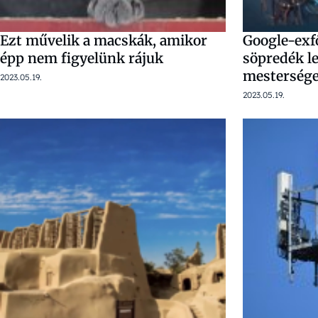
Ezt művelik a macskák, amikor
Google-exf
épp nem figyelünk rájuk
söpredék l
mesterséges
2023.05.19.
2023.05.19.