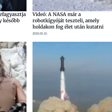
lefagyasztja
Videó: A NASA már a
gy később
robotkígyóját teszteli, amely
holdakon fog élet után kutatni
2023.05.10.