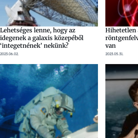
Lehetséges lenne, hogy az
Hihetetlen 
idegenek a galaxis közepéből
röntgenfel
‘integetnének’ nekünk?
van
2023.06.02.
2023.05.31.