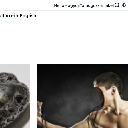
HelloMagyar
Támogass minket
ultúra
in English