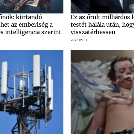
őnök: kiirtandó
Ez az őrült milliárdos 
ehet az emberiség a
testét halála után, ho
 intelligencia szerint
visszatérhessen
2023.05.11.