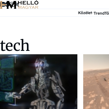
Ugrás a tartalomra
Közélet
Trend
Tö
tech