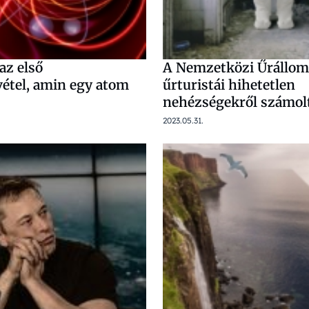
az első
A Nemzetközi Űrállom
vétel, amin egy atom
űrturistái hihetetlen
nehézségekről számol
2023.05.31.