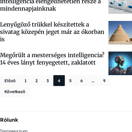
intelligencia elengedhetetlen része a
mindennapjainknak
Lenyűgöző trükkel készítettek a
sivatag közepén jeget már az ókorban
is
Megőrült a mesterséges intelligencia?
14 éves lányt fenyegetett, zaklatott
Bejegyzések la
Előző
1
2
3
4
5
6
…
9
Következő
Rólunk
Impresszum