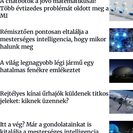
A chatbotok a jövő matematikusai?
Több évtizedes problémát oldott meg a
MI
Rémisztően pontosan eltalálja a
mesterséges intelligencia, hogy mikor
halunk meg
A világ legnagyobb légi jármű egy
hatalmas fenékre emlékeztet
Rejtélyes kínai űrhajók küldenek titkos
jeleket: kiknek üzennek?
Itt a vég? Már a gondolatainkat is
kitalálja a mesterséges intelligencia