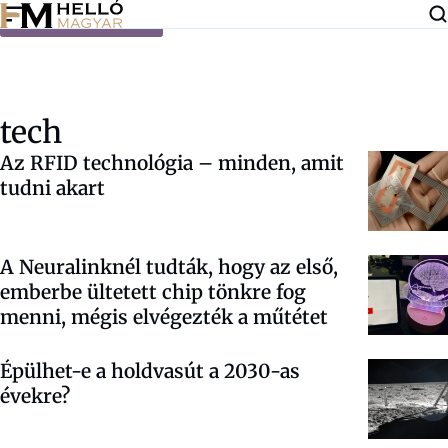
Ugrás a tartalomra
tech
Az RFID technológia – minden, amit
tudni akart
A Neuralinknél tudták, hogy az első,
emberbe ültetett chip tönkre fog
menni, mégis elvégezték a műtétet
Épülhet-e a holdvasút a 2030-as
évekre?