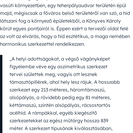
vasúti környezetben, egy teherpályaudvar területén épül
majd, mégiscsak a főváros belső területéről van szó, a híd
látszani fog a környező épületekből, a Könyves Károly
körút egyes pontjairól is. Éppen ezért a tervezői oldal felé
az volt az elvárás, hogy a híd esztétikus, a maga nemében
harmonikus szerkezettel rendelkezzen.
„A helyi adottságokat, a végső vágányképet
figyelembe véve egy aszimetrikus szerkezet
tervei születtek meg, vagyis ott lesznek
támasztópillérek, ahol hely lesz rájuk. A hosszabb
szerkezet egy 213 méteres, háromtámaszú,
alsópályás, a rövidebb pedig egy 81 méteres,
kéttámaszú, szintén alsópályás, rácsostartós
acélhíd. A rámpákkal, egyéb kiegészítő
szerkezetekkel az egész műtárgy hossza 839
méter. A szerkezet típusának kiválasztásában,