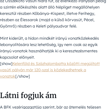
az Összekötő vasúti hídra fut, az ellenkező irányban pedig
a szintén előkészítés alatt álló Népliget megállóhelyen
keresztül részben Kőbánya–Kispest, illetve Ferihegy,
részben az Élessarok (majd a külső körvasút, Pécel,
Gyömrő) részben a Keleti pályaudvar felé.
Mint kiderült, a hídon mindkét irányú vonatközlekedés
lebonyolítására lesz lehetőség, így nem csak az egyik
irányú vonatok használhatják ki a keresztezésmentes
kapcsolat előnyeit.
[show]
Kelenföld és Százhalombatta közötti megújított
vasúti pályán már 120-szal is közlekedhetnek a
vonatok
[/show]
Látni fogjuk ám
A BFK vezérigazgatója szerint, bár az átemelés teljesen