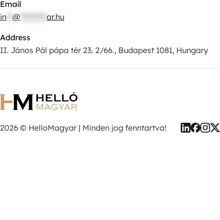
Email
in
**
@
*********
ar.hu
Address
II. János Pál pápa tér 23. 2/66., Budapest 1081, Hungary
2026 © HelloMagyar | Minden jog fenntartva!