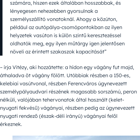
számára, hiszen ezek általában hosszabbak, és
lényegesen nehezebben gyorsulnak a
személyszállító vonatoknál. Ahogy a közúton,
például az autópálya-csomópontokban az ilyen
helyzetek vasúton is külön szintű keresztezéssel
oldhatók meg, egy ilyen műtárgy igen jelentősen
növeli az érintett szakaszok kapacitását”
– írja Vitézy, aki hozzátette: a hídon egy vágány fut majd,
áthaladva öt vágány fölött. Utóbbiak részben a 150-es,
kelebiai vasútvonal, részben Ferencváros úgynevezett
személypályaudvari részének magasabb sorszámú, peron
nélküli, valójában tehervonatok által használt (kelet-
nyugati fekvésű) vágányai, részben pedig az úgynevezett
nyugati rendező (észak-déli irányú) vágányai felől
érkeznek.