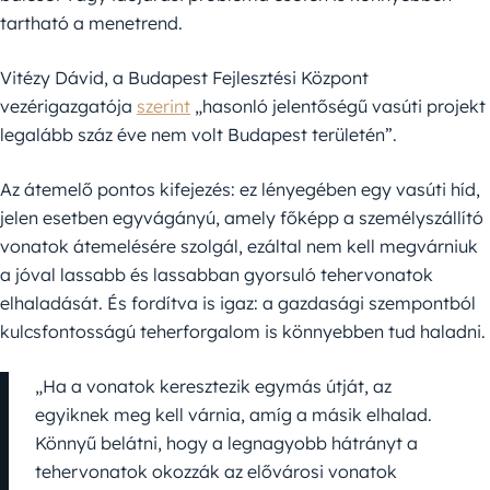
tartható a menetrend.
Vitézy Dávid, a Budapest Fejlesztési Központ
vezérigazgatója
szerint
„hasonló jelentőségű vasúti projekt
legalább száz éve nem volt Budapest területén”.
Az átemelő pontos kifejezés: ez lényegében egy vasúti híd,
jelen esetben egyvágányú, amely főképp a személyszállító
vonatok átemelésére szolgál, ezáltal nem kell megvárniuk
a jóval lassabb és lassabban gyorsuló tehervonatok
elhaladását. És fordítva is igaz: a gazdasági szempontból
kulcsfontosságú teherforgalom is könnyebben tud haladni.
„Ha a vonatok keresztezik egymás útját, az
egyiknek meg kell várnia, amíg a másik elhalad.
Könnyű belátni, hogy a legnagyobb hátrányt a
tehervonatok okozzák az elővárosi vonatok