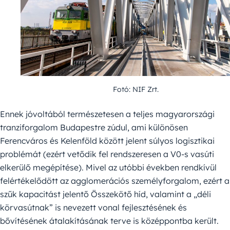
Fotó: NIF Zrt.
Ennek jóvoltából természetesen a teljes magyarországi
tranziforgalom Budapestre zúdul, ami különösen
Ferencváros és Kelenföld között jelent súlyos logisztikai
problémát (ezért vetődik fel rendszeresen a V0-s vasúti
elkerülő megépítése). Mivel az utóbbi években rendkívül
felértékelődött az agglomerációs személyforgalom, ezért a
szűk kapacitást jelentő Összekötő híd, valamint a „déli
körvasútnak” is nevezett vonal fejlesztésének és
bővítésének átalakításának terve is középpontba került.