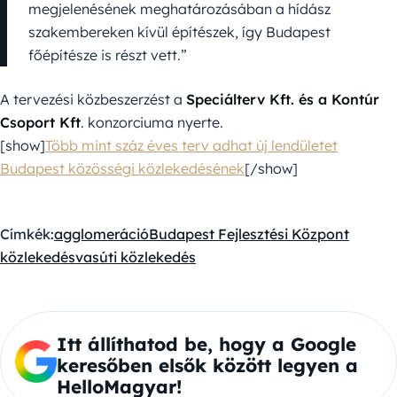
megjelenésének meghatározásában a hídász
szakembereken kívül építészek, így Budapest
főépítésze is részt vett.”
A tervezési közbeszerzést a
Speciálterv Kft. és a Kontúr
Csoport Kft
. konzorciuma nyerte.
[show]
Több mint száz éves terv adhat új lendületet
Budapest közösségi közlekedésének
[/show]
Címkék:
agglomeráció
Budapest Fejlesztési Központ
közlekedés
vasúti közlekedés
Itt állíthatod be, hogy a Google
keresőben elsők között legyen a
HelloMagyar!