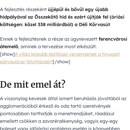
A fejlesztés részeként
újjépül és bővül egy újabb
hídpályával az Összekötő híd és ezért újítják fel (óriási
költségen: közel 338 milliárdból) a Déli Körvasút
.
Ennek a fejlesztésnek a része az úgynevezett
ferencvárosi
átemelő
, aminek a tervezése most elkészült.
[show]
A világ legjobb építészei versengenek a Nyugati
pályaudvar felújításáért
[/show]
De mit emel át?
A viszonylag kevesek által ismert beruházás jóvoltából az
agglomerációból érkező és oda tartó szerelvények
pontosabban tarthatják a menetrendjüket, ráadásul
emellett csökken a zavarérzékenység, vagyis egy-egy
baleset vagy időjárási probléma esetén is könnyebben