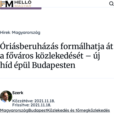
Ugrás a tartalomra
Hírek
Magyarország
Óriásberuházás formálhatja át
a főváros közlekedését – új
híd épül Budapesten
Szerk
Közzétéve:
2021.11.18.
Frissítve:
2021.11.18.
Magyarország
Budapest
Közlekedés és tömegközlekedés
Kategóriák: