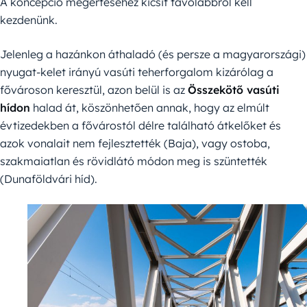
A koncepció megértéséhez kicsit távolabbról kell
kezdenünk.
Jelenleg a hazánkon áthaladó (és persze a magyarországi)
nyugat-kelet irányú vasúti teherforgalom kizárólag a
fővároson keresztül, azon belül is az
Összekötő vasúti
hídon
halad át, köszönhetően annak, hogy az elmúlt
évtizedekben a fővárostól délre található átkelőket és
azok vonalait nem fejlesztették (Baja), vagy ostoba,
szakmaiatlan és rövidlátó módon meg is szüntették
(Dunaföldvári híd).