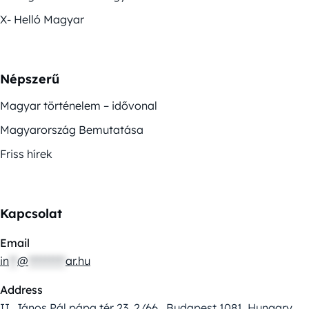
X- Helló Magyar
Népszerű
Magyar történelem – idővonal
Magyarország Bemutatása
Friss hírek
Kapcsolat
Email
in
**
@
*********
ar.hu
Address
II. János Pál pápa tér 23. 2/66., Budapest 1081, Hungary