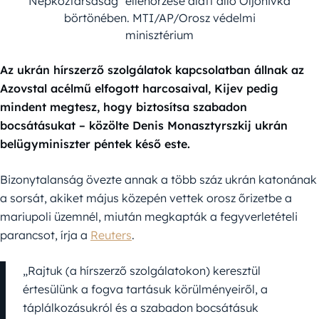
Népköztársaság" ellenõrzése alatt álló Oljonivka
börtönében. MTI/AP/Orosz védelmi
minisztérium
Az ukrán hírszerző szolgálatok kapcsolatban állnak az
Azovstal acélmű elfogott harcosaival, Kijev pedig
mindent megtesz, hogy biztosítsa szabadon
bocsátásukat – közölte Denis Monasztyrszkij ukrán
belügyminiszter péntek késő este.
Bizonytalanság övezte annak a több száz ukrán katonának
a sorsát, akiket május közepén vettek orosz őrizetbe a
mariupoli üzemnél, miután megkapták a fegyverletételi
parancsot, írja a
Reuters
.
„Rajtuk (a hírszerző szolgálatokon) keresztül
értesülünk a fogva tartásuk körülményeiről, a
táplálkozásukról és a szabadon bocsátásuk