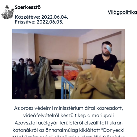
Szerkesztő
Világpolitika
Kategóriák:
Közzétéve:
2022.06.04.
Frissítve:
2022.06.05.
Az orosz védelmi minisztérium által közreadott,
videófelvételrõl készült kép a mariupoli
Azovsztal acélgyár területérõl elszállított ukrán
katonákról az önhatalmúlag kikiáltott "Donyecki