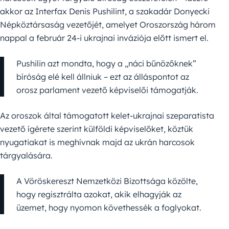
akkor az Interfax Denis Pushilint, a szakadár Donyecki
Népköztársaság vezetőjét, amelyet Oroszország három
nappal a február 24-i ukrajnai inváziója előtt ismert el.
Pushilin azt mondta, hogy a „náci bűnözőknek”
bíróság elé kell állniuk – ezt az álláspontot az
orosz parlament vezető képviselői támogatják.
Az oroszok által támogatott kelet-ukrajnai szeparatista
vezető ígérete szerint külföldi képviselőket, köztük
nyugatiakat is meghívnak majd az ukrán harcosok
tárgyalására.
A Vöröskereszt Nemzetközi Bizottsága közölte,
hogy regisztrálta azokat, akik elhagyják az
üzemet, hogy nyomon követhessék a foglyokat.