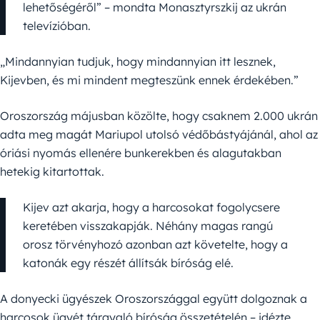
lehetőségéről” – mondta Monasztyrszkij az ukrán
televízióban.
„Mindannyian tudjuk, hogy mindannyian itt lesznek,
Kijevben, és mi mindent megteszünk ennek érdekében.”
Oroszország májusban közölte, hogy csaknem 2.000 ukrán
adta meg magát Mariupol utolsó védőbástyájánál, ahol az
óriási nyomás ellenére bunkerekben és alagutakban
hetekig kitartottak.
Kijev azt akarja, hogy a harcosokat fogolycsere
keretében visszakapják. Néhány magas rangú
orosz törvényhozó azonban azt követelte, hogy a
katonák egy részét állítsák bíróság elé.
A donyecki ügyészek Oroszországgal együtt dolgoznak a
harcosok ügyét tárgyaló bíróság összetételén – idézte