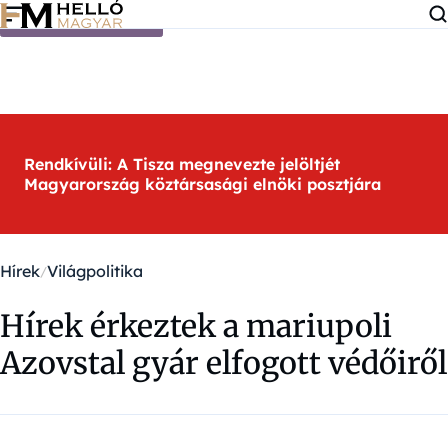
Ugrás a tartalomra
Rendkívüli: A Tisza megnevezte jelöltjét
Magyarország köztársasági elnöki posztjára
Hírek
Világpolitika
Hírek érkeztek a mariupoli
Azovstal gyár elfogott védőiről