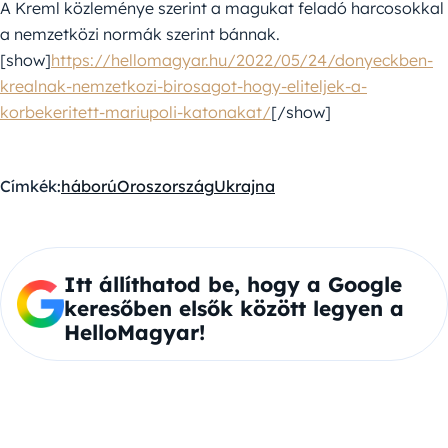
A Kreml közleménye szerint a magukat feladó harcosokkal
a nemzetközi normák szerint bánnak.
[show]
https://hellomagyar.hu/2022/05/24/donyeckben-
krealnak-nemzetkozi-birosagot-hogy-eliteljek-a-
korbekeritett-mariupoli-katonakat/
[/show]
Címkék:
háború
Oroszország
Ukrajna
Itt állíthatod be, hogy a Google
keresőben elsők között legyen a
HelloMagyar!