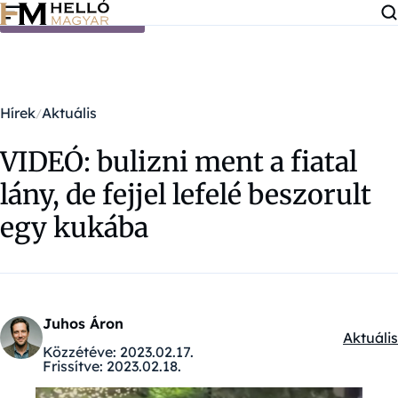
Ugrás a tartalomra
Hírek
Aktuális
VIDEÓ: bulizni ment a fiatal
lány, de fejjel lefelé beszorult
egy kukába
Juhos Áron
Aktuális
Kategór
Közzétéve:
2023.02.17.
Frissítve:
2023.02.18.