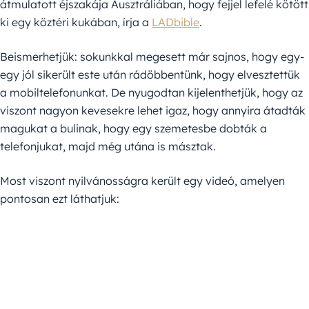
átmulatott éjszakája Ausztráliában, hogy fejjel lefelé kötött
ki egy köztéri kukában, írja a
LADbible
.
Beismerhetjük: sokunkkal megesett már sajnos, hogy egy-
egy jól sikerült este után rádöbbentünk, hogy elvesztettük
a mobiltelefonunkat. De nyugodtan kijelenthetjük, hogy az
viszont nagyon kevesekre lehet igaz, hogy annyira átadták
magukat a bulinak, hogy egy szemetesbe dobták a
telefonjukat, majd még utána is másztak.
Most viszont nyilvánosságra került egy videó, amelyen
pontosan ezt láthatjuk: