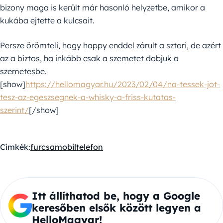
bizony maga is került már hasonló helyzetbe, amikor a
kukába ejtette a kulcsait.
Persze örömteli, hogy happy enddel zárult a sztori, de azért
az a biztos, ha inkább csak a szemetet dobjuk a
szemetesbe.
[show]
https://hellomagyar.hu/2023/02/04/na-tessek-jot-
tesz-az-egeszsegnek-a-whisky-a-friss-kutatas-
szerint/
[/show]
Címkék:
furcsa
mobiltelefon
Itt állíthatod be, hogy a Google
keresőben elsők között legyen a
HelloMagyar!