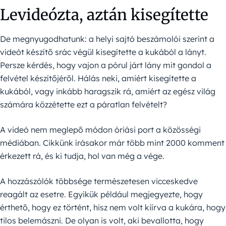
Levideózta, aztán kisegítette
De megnyugodhatunk: a helyi sajtó beszámolói szerint a
videót készítő srác végül kisegítette a kukából a lányt.
Persze kérdés, hogy vajon a pórul járt lány mit gondol a
felvétel készítőjéről. Hálás neki, amiért kisegítette a
kukából, vagy inkább haragszik rá, amiért az egész világ
számára közzétette ezt a páratlan felvételt?
A videó nem meglepő módon óriási port a közösségi
médiában. Cikkünk írásakor már több mint 2000 komment
érkezett rá, és ki tudja, hol van még a vége.
A hozzászólók többsége természetesen vicceskedve
reagált az esetre. Egyikük például megjegyezte, hogy
érthető, hogy ez történt, hisz nem volt kiírva a kukára, hogy
tilos belemászni. De olyan is volt, aki bevallotta, hogy