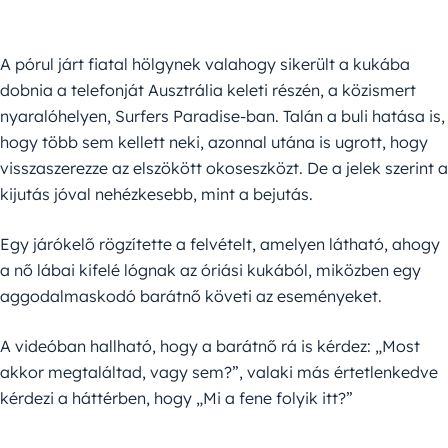
A pórul járt fiatal hölgynek valahogy sikerült a kukába
dobnia a telefonját Ausztrália keleti részén, a közismert
nyaralóhelyen, Surfers Paradise-ban. Talán a buli hatása is,
hogy több sem kellett neki, azonnal utána is ugrott, hogy
visszaszerezze az elszökött okoseszközt. De a jelek szerint a
kijutás jóval nehézkesebb, mint a bejutás.
Egy járókelő rögzítette a felvételt, amelyen látható, ahogy
a nő lábai kifelé lógnak az óriási kukából, miközben egy
aggodalmaskodó barátnő követi az eseményeket.
A videóban hallható, hogy a barátnő rá is kérdez: „Most
akkor megtaláltad, vagy sem?”, valaki más értetlenkedve
kérdezi a háttérben, hogy „Mi a fene folyik itt?”