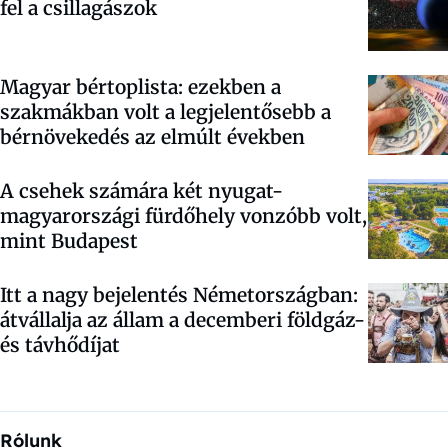
fel a csillagászok
Magyar bértoplista: ezekben a
szakmákban volt a legjelentősebb a
bérnövekedés az elmúlt években
A csehek számára két nyugat-
magyarországi fürdőhely vonzóbb volt,
mint Budapest
Itt a nagy bejelentés Németországban:
átvállalja az állam a decemberi földgáz-
és távhődíjat
Rólunk