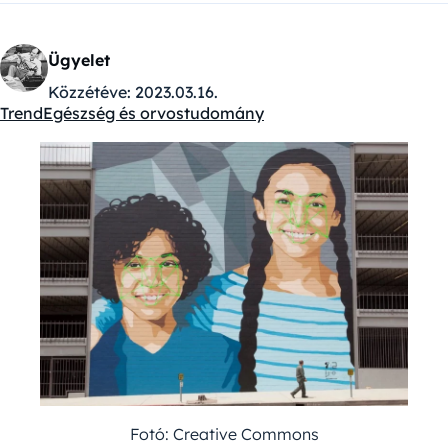
Ügyelet
Közzétéve:
2023.03.16.
Trend
Egészség és orvostudomány
Kategóriák:
Fotó: Creative Commons