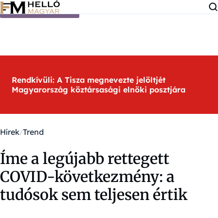
Ugrás a tartalomra
Rendkívüli: A Tisza megnevezte jelöltjét
Magyarország köztársasági elnöki posztjára
Hírek
Trend
Íme a legújabb rettegett
COVID-következmény: a
tudósok sem teljesen értik