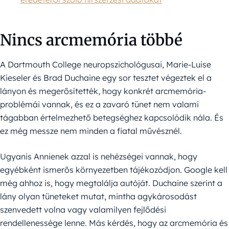
Nincs arcmemória többé
A Dartmouth College neuropszichológusai, Marie-Luise
Kieseler és Brad Duchaine egy sor tesztet végeztek el a
lányon és megerősítették, hogy konkrét arcmemória-
problémái vannak, és ez a zavaró tünet nem valami
tágabban értelmezhető betegséghez kapcsolódik nála. És
ez még messze nem minden a fiatal művésznél.
Ugyanis Annienek azzal is nehézségei vannak, hogy
egyébként ismerős környezetben tájékozódjon. Google kell
még ahhoz is, hogy megtalálja autóját. Duchaine szerint a
lány olyan tüneteket mutat, mintha agykárosodást
szenvedett volna vagy valamilyen fejlődési
rendellenessége lenne. Más kérdés, hogy az arcmemória és