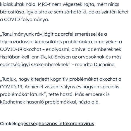
kialakultak nála. MRI-t nem végeztek rajta, mert nincs
biztosítása, így a stroke sem zárható ki, de az szintén lehet
a COVID folyománya.
„Tanulmányunk rávilágít az arcfelismeréssel és a
tájékozódással kapcsolatos problémákra, amelyeket a
COVID-19 okozhat – ez olyasmi, amivel az embereknek
tisztában kell lenniük, különösen az orvosoknak és más
egészségügyi szakembereknek” – mondta Duchaine.
„Tudjuk, hogy kiterjedt kognitív problémákat okozhat a
COVID-19, Annienél viszont súlyos és nagyon speciális
problémákat látunk”, tette hozzá. Más emberek is
küzdhetnek hasonló problémákkal, húzta alá.
Címkék:
egészség
hasznos infó
koronavírus