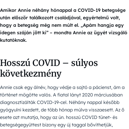
Amikor Annie néhány hónappal a COVID-19 betegsége
után először találkozott családjával, egyértelmű volt,
hogy a betegség még nem múlt el. „Apám hangja egy
idegen száján jött ki” – mondta Annie az ügyét vizsgáló
kutatóknak.
Hosszú COVID – súlyos
következmény
Annie csak egy álnév, hogy védje a sajtó a pácienst, ám a
történet mögötte valós. A fiatal lányt 2020 márciusában
diagnosztizálták COVID-19-cel. Néhány nappal később
gyógyulni kezdett, de több hónap múlva visszaesett. Az ő
esete azt mutatja, hogy az ún. hosszú COVID tünet- és
betegségegyüttest bizony egy új taggal bővíthetjük,